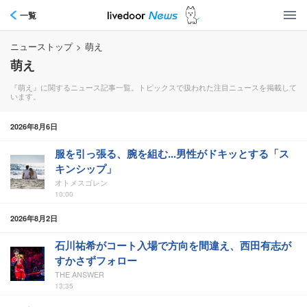
一覧
ニューストップ
>
萌え
萌え
『萌え』に関するニュース記事一覧。トピックスで扱われた注目ニュースを掲載して
います。
2026年8月6日
服を引っ張る、腕を組む...男性がドキッとする「ス
キンシップ」
オトメスゴレン
10:00
2026年8月2日
石川祐希がコート入場で方向を間違え、西田有志が
すかさずフォロー
THE ANSWER
13:35