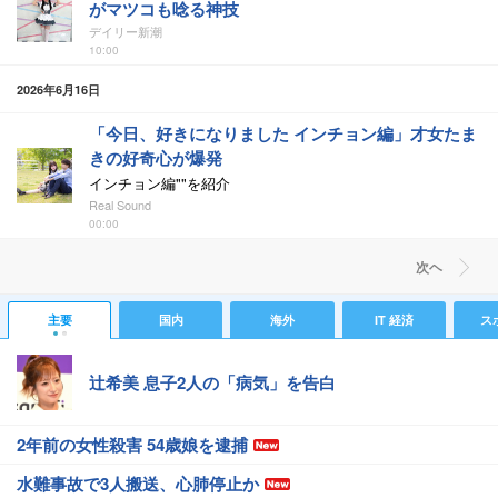
がマツコも唸る神技
デイリー新潮
10:00
2026年6月16日
「今日、好きになりました インチョン編」才女たま
きの好奇心が爆発
インチョン編""を紹介
Real Sound
00:00
次ヘ
主要
国内
海外
IT 経済
ス
辻希美 息子2人の「病気」を告白
2年前の女性殺害 54歳娘を逮捕
水難事故で3人搬送、心肺停止か