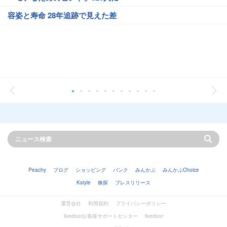
容姿と寿命 28年追跡で見えた差
Peachy
ブログ
ショッピング
バンク
みんかぶ
みんかぶChoice
Kstyle
株探
プレスリリース
運営会社
利用規約
プライバシーポリシー
livedoorお客様サポートセンター
livedoor