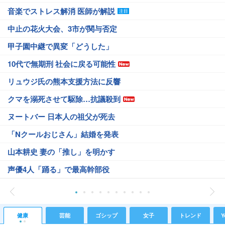
音楽でストレス解消 医師が解説
中止の花火大会、3市が関与否定
甲子園中継で異変「どうした」
10代で無期刑 社会に戻る可能性
リュウジ氏の熊本支援方法に反響
クマを溺死させて駆除…抗議殺到
ヌートバー 日本人の祖父が死去
「Nクールおじさん」結婚を発表
山本耕史 妻の「推し」を明かす
声優4人「踊る」で最高幹部役
健康
芸能
ゴシップ
女子
トレンド
Y