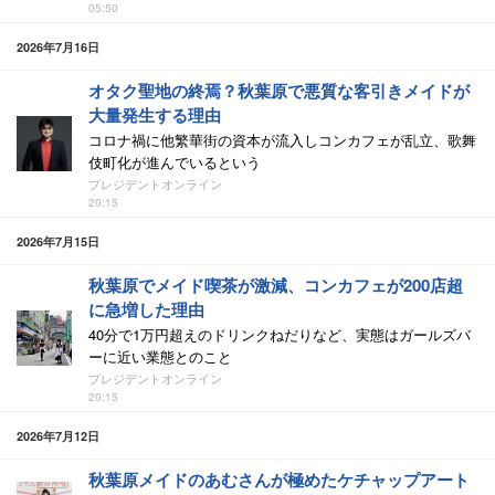
05:50
2026年7月16日
オタク聖地の終焉？秋葉原で悪質な客引きメイドが
大量発生する理由
コロナ禍に他繁華街の資本が流入しコンカフェが乱立、歌舞
伎町化が進んでいるという
プレジデントオンライン
20:15
2026年7月15日
秋葉原でメイド喫茶が激減、コンカフェが200店超
に急増した理由
40分で1万円超えのドリンクねだりなど、実態はガールズバ
ーに近い業態とのこと
プレジデントオンライン
20:15
2026年7月12日
秋葉原メイドのあむさんが極めたケチャップアート