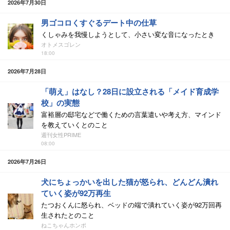
2026年7月30日
男ゴコロくすぐるデート中の仕草
くしゃみを我慢しようとして、小さい変な音になったとき
オトメスゴレン
18:00
2026年7月28日
「萌え」はなし？28日に設立される「メイド育成学
校」の実態
富裕層の邸宅などで働くための言葉遣いや考え方、マインド
を教えていくとのこと
週刊女性PRIME
08:00
2026年7月26日
犬にちょっかいを出した猫が怒られ、どんどん潰れ
ていく姿が92万再生
たつおくんに怒られ、ベッドの端で潰れていく姿が92万回再
生されたとのこと
ねこちゃんホンポ