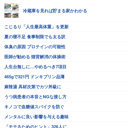
冷蔵庫を見れば貯まる家かわかる
こじるり「人生最高体重」を更新
夏の寝不足 食事制限でも太る訳
体臭の原因 プロテインの可能性
医師が勧める 猫背解消の体操術
人生台無しに…やめるべき7項目
465gで321円 ドンキプリン品薄
麻辣湯 具材次第でカツ丼級に
うつ病患者の本音とNGな接し方
キノコで血糖値スパイクを防ぐ
メンタルに良い影響を与える趣味
「モテるためのヒント」326人に