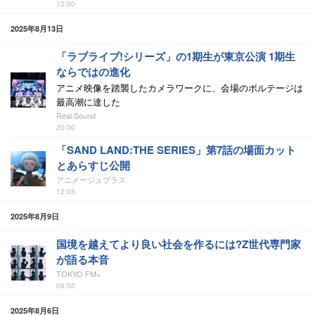
12:00
2025年8月13日
「ラブライブ!シリーズ」の1期生が東京公演 1期生
ならではの進化
アニメ映像を踏襲したカメラワークに、会場のボルテージは
最高潮に達した
Real Sound
20:00
「SAND LAND:THE SERIES」第7話の場面カット
とあらすじ公開
アニメージュプラス
12:05
2025年8月9日
国境を越えてより良い社会を作るには?Z世代専門家
が語る本音
TOKYO FM+
06:50
2025年8月6日