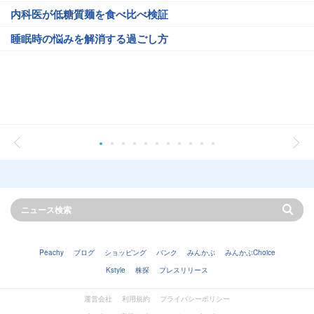
内科医が低糖質麺を食べ比べ検証
睡眠時の悩みを解消する過ごし方
Peachy
ブログ
ショッピング
バンク
みんかぶ
みんかぶChoice
Kstyle
株探
プレスリリース
運営会社
利用規約
プライバシーポリシー