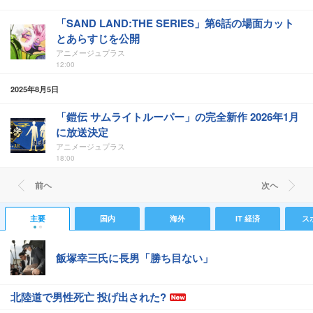
「SAND LAND:THE SERIES」第6話の場面カット
とあらすじを公開
アニメージュプラス
12:00
2025年8月5日
「鎧伝 サムライトルーパー」の完全新作 2026年1月
に放送決定
アニメージュプラス
18:00
前ヘ
次ヘ
主要
国内
海外
IT 経済
ス
飯塚幸三氏に長男「勝ち目ない」
北陸道で男性死亡 投げ出された?