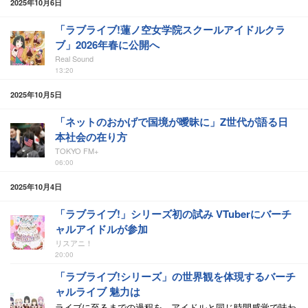
2025年10月6日
「ラブライブ!蓮ノ空女学院スクールアイドルクラ
ブ」2026年春に公開へ
Real Sound
13:20
2025年10月5日
「ネットのおかげで国境が曖昧に」Z世代が語る日
本社会の在り方
TOKYO FM+
06:00
2025年10月4日
「ラブライブ!」シリーズ初の試み VTuberにバーチ
ャルアイドルが参加
リスアニ！
20:00
「ラブライブ!シリーズ」の世界観を体現するバーチ
ャルライブ 魅力は
ライブに至るまでの過程を、アイドルと同じ時間感覚で味わ