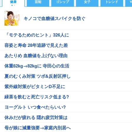
健康
芸能
ゴシップ
女子
トレンド
Y
キノコで血糖値スパイクを防ぐ
「モテるためのヒント」326人に
容姿と寿命 28年追跡で見えた差
あたりめ 血糖値を上げない理由
体重62kg→82kgに 寺田心の生活
夏のむくみ対策 ツボ&反射区押し
紫外線対策がビタミンD不足に
緑茶を飲むと死亡リスク低まる?
ヨーグルト いつ食べたらいい?
休みだが疲れる 隠れ疲労対策は
母が娘に減量強要→家庭内別居へ