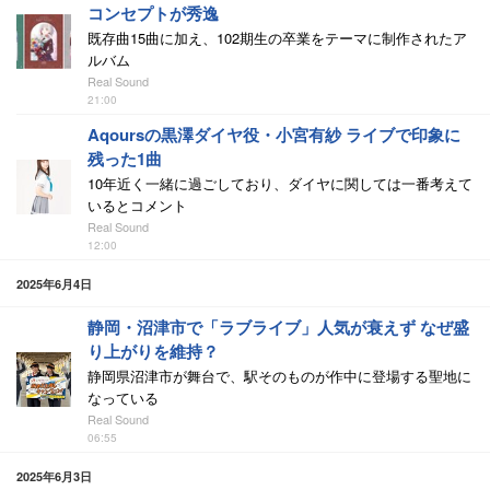
コンセプトが秀逸
既存曲15曲に加え、102期生の卒業をテーマに制作されたア
ルバム
Real Sound
21:00
Aqoursの黒澤ダイヤ役・小宮有紗 ライブで印象に
残った1曲
10年近く一緒に過ごしており、ダイヤに関しては一番考えて
いるとコメント
Real Sound
12:00
2025年6月4日
静岡・沼津市で「ラブライブ」人気が衰えず なぜ盛
り上がりを維持？
静岡県沼津市が舞台で、駅そのものが作中に登場する聖地に
なっている
Real Sound
06:55
2025年6月3日