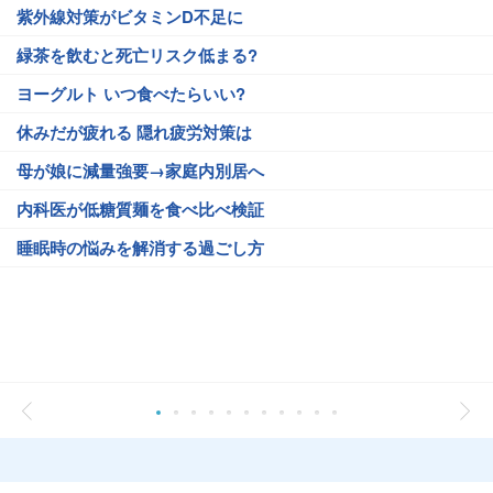
紫外線対策がビタミンD不足に
緑茶を飲むと死亡リスク低まる?
ヨーグルト いつ食べたらいい?
休みだが疲れる 隠れ疲労対策は
母が娘に減量強要→家庭内別居へ
内科医が低糖質麺を食べ比べ検証
睡眠時の悩みを解消する過ごし方