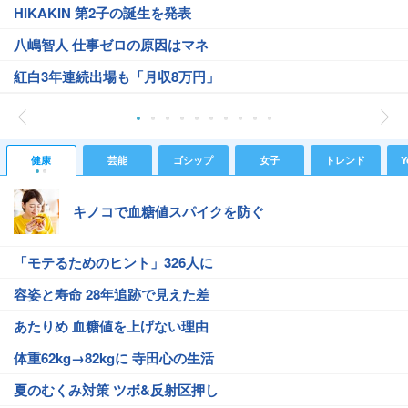
HIKAKIN 第2子の誕生を発表
八嶋智人 仕事ゼロの原因はマネ
紅白3年連続出場も「月収8万円」
健康
芸能
ゴシップ
女子
トレンド
Y
キノコで血糖値スパイクを防ぐ
「モテるためのヒント」326人に
容姿と寿命 28年追跡で見えた差
あたりめ 血糖値を上げない理由
体重62kg→82kgに 寺田心の生活
夏のむくみ対策 ツボ&反射区押し