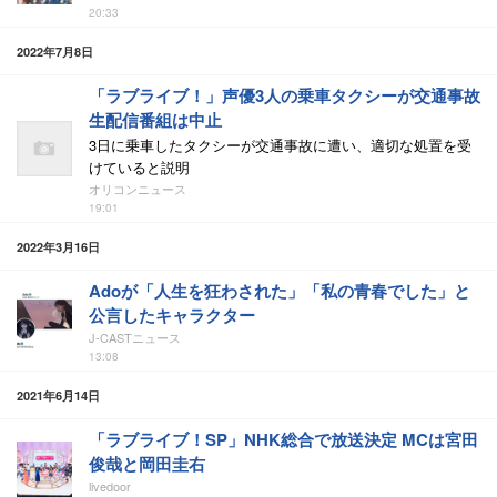
20:33
2022年7月8日
「ラブライブ！」声優3人の乗車タクシーが交通事故
生配信番組は中止
3日に乗車したタクシーが交通事故に遭い、適切な処置を受
けていると説明
オリコンニュース
19:01
2022年3月16日
Adoが「人生を狂わされた」「私の青春でした」と
公言したキャラクター
J-CASTニュース
13:08
2021年6月14日
「ラブライブ！SP」NHK総合で放送決定 MCは宮田
俊哉と岡田圭右
livedoor