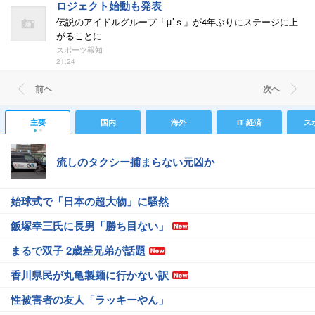
ロジェクト始動も発表
伝説のアイドルグループ「μ’ｓ」が4年ぶりにステージに上
がることに
スポーツ報知
21:24
前ヘ
次ヘ
主要
国内
海外
IT 経済
ス
流しのタクシー捕まらない元凶か
始球式で「日本の超大物」に騒然
飯塚幸三氏に長男「勝ち目ない」
まるで双子 2歳差兄弟が話題
香川県民が丸亀製麺に行かない訳
性被害者の友人「ラッキーやん」