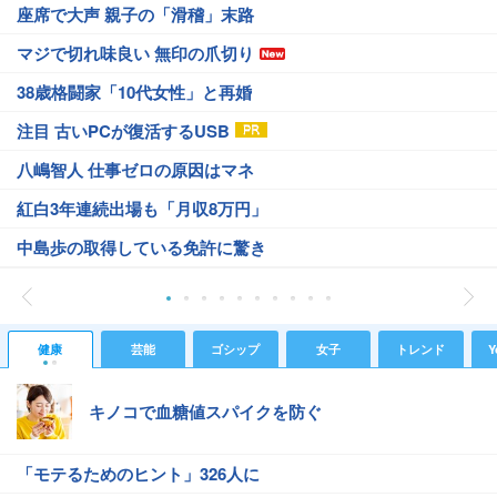
座席で大声 親子の「滑稽」末路
マジで切れ味良い 無印の爪切り
38歳格闘家「10代女性」と再婚
注目 古いPCが復活するUSB
八嶋智人 仕事ゼロの原因はマネ
紅白3年連続出場も「月収8万円」
中島歩の取得している免許に驚き
健康
芸能
ゴシップ
女子
トレンド
Y
キノコで血糖値スパイクを防ぐ
「モテるためのヒント」326人に