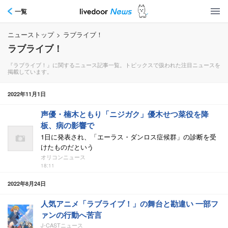
一覧
ニューストップ
>
ラブライブ！
ラブライブ！
『ラブライブ！』に関するニュース記事一覧。トピックスで扱われた注目ニュースを
掲載しています。
2022年11月1日
声優・楠木ともり「ニジガク」優木せつ菜役を降
板、病の影響で
1日に発表され、「エーラス・ダンロス症候群」の診断を受
けたものだという
オリコンニュース
18:11
2022年8月24日
人気アニメ「ラブライブ！」の舞台と勘違い 一部フ
ァンの行動へ苦言
J-CASTニュース