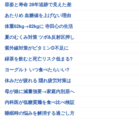
容姿と寿命 28年追跡で見えた差
あたりめ 血糖値を上げない理由
体重62kg→82kgに 寺田心の生活
夏のむくみ対策 ツボ&反射区押し
紫外線対策がビタミンD不足に
緑茶を飲むと死亡リスク低まる?
ヨーグルト いつ食べたらいい?
休みだが疲れる 隠れ疲労対策は
母が娘に減量強要→家庭内別居へ
内科医が低糖質麺を食べ比べ検証
睡眠時の悩みを解消する過ごし方