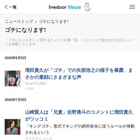
一覧
ニューストップ
>
ゴチになります!
ゴチになります!
『ゴチになります!』に関するニュース記事一覧。トピックスで扱われた注目ニュー
スを掲載しています。
2026年8月5日
増田貴久が「ゴチ」での矢部浩之の様子を暴露、ま
さかの素顔にさまざまな声
Smart FLASH
14:35
2026年7月9日
山崎賢人は「兄貴」佐野勇斗のコメントに増田貴久
がツッコミ
「キングゴチ」形式でキングの絶対命令に従うルールが発動
されるという
マイナビニュース