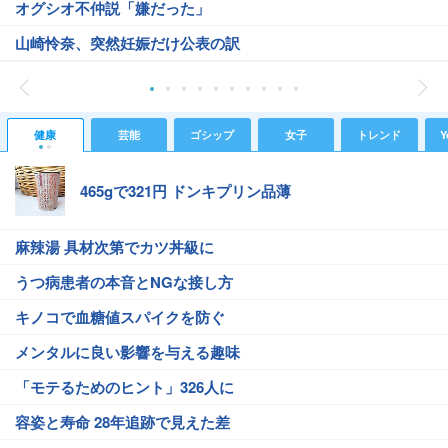
オグシオ不仲説「嫌だった」
山崎怜奈、突然妊娠だけ公表の訳
健康
芸能
ゴシップ
女子
トレンド
Y
465gで321円 ドンキプリン品薄
麻辣湯 具材次第でカツ丼級に
うつ病患者の本音とNGな接し方
キノコで血糖値スパイクを防ぐ
メンタルに良い影響を与える趣味
「モテるためのヒント」326人に
容姿と寿命 28年追跡で見えた差