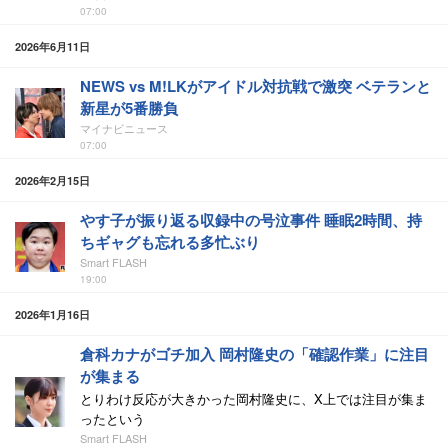
07:00
2026年6月11日
NEWS vs M!LKがアイドル対抗戦で激突 ベテランと
新星が5番勝負
マイナビニュース
07:00
2026年2月15日
やす子が振り返る収録中の号泣事件 睡眠2時間、持
ちギャグも忘れる多忙ぶり
Smart FLASH
19:00
2026年1月16日
倉科カナがゴチ加入 岡村隆史の「確認作業」に注目
が集まる
とりわけ反応が大きかった岡村隆史に、X上では注目が集ま
ったという
Smart FLASH