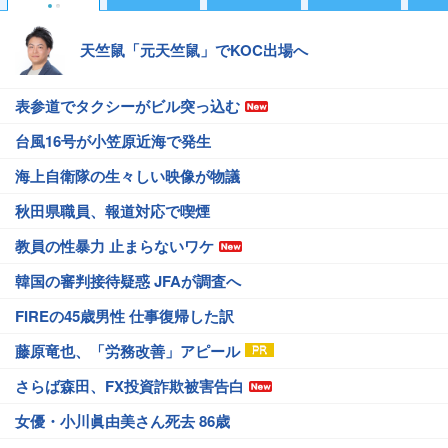
天竺鼠「元天竺鼠」でKOC出場へ
表参道でタクシーがビル突っ込む
台風16号が小笠原近海で発生
海上自衛隊の生々しい映像が物議
秋田県職員、報道対応で喫煙
教員の性暴力 止まらないワケ
韓国の審判接待疑惑 JFAが調査へ
FIREの45歳男性 仕事復帰した訳
藤原竜也、「労務改善」アピール
さらば森田、FX投資詐欺被害告白
女優・小川眞由美さん死去 86歳