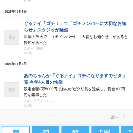
13:24
2025年12月5日
ぐるナイ「ゴチ！」で「ゴチメンバーに大切なお知
らせ」スタジオが騒然
次週の放送で、ゴチメンバーに「大切なお知らせ」があると
告知があった
スポーツ報知
13:30
2025年11月6日
あのちゃんが「ぐるナイ」ゴチになりますでピタリ
賞 今年4人目の快挙
設定金額2万5000円であのがピタリ賞を達成し、賞金100万
円を獲得した
スポニチアネックス
20:55
次ヘ
主要
国内
海外
IT 経済
ス