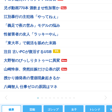
児ポ動画770本 酒飲ませ性加害か
江別暴行の主犯格「やってねぇ」
「義足で夜の営み」モデルの悩み
性被害者の友人「ラッキーやん」
「東大卒」で就活を舐めた末路
注目 古いPCが復活するUSB
大野智のびっしりタトゥーに異変
山崎怜奈、突然妊娠だけ公表の訳
授かり婚発表の雪崩現象起きるか
八嶋智人 仕事ゼロの原因はマネ
健康
芸能
ゴシップ
女子
トレンド
Y