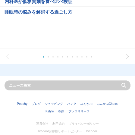
内科医が低糖質麺を食べ比べ検証
睡眠時の悩みを解消する過ごし方
Peachy
ブログ
ショッピング
バンク
みんかぶ
みんかぶChoice
Kstyle
株探
プレスリリース
運営会社
利用規約
プライバシーポリシー
livedoorお客様サポートセンター
livedoor