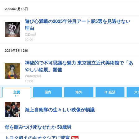
2025年5月16日
遊び心満載の2025年注目アート展5選を見逃せない
理由
OZmall
00:00
2021年3月12日
神秘的で不可思議な魅力 東京国立近代美術館で「あ
やしい絵展」開催
Walkerplus
13:00
主要
国内
海外
IT 経済
ス
海上自衛隊の生々しい映像が物議
母を踏みつけ死なせたか 58歳男
トヨタ超えのキオクシアに苦言