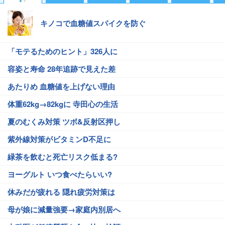
キノコで血糖値スパイクを防ぐ
「モテるためのヒント」326人に
容姿と寿命 28年追跡で見えた差
あたりめ 血糖値を上げない理由
体重62kg→82kgに 寺田心の生活
夏のむくみ対策 ツボ&反射区押し
紫外線対策がビタミンD不足に
緑茶を飲むと死亡リスク低まる?
ヨーグルト いつ食べたらいい?
休みだが疲れる 隠れ疲労対策は
母が娘に減量強要→家庭内別居へ