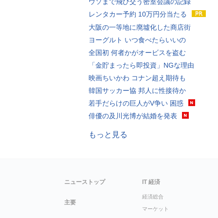
ウソまで飛び交う密室会議の記録
レンタカー予約 10万円分当たる
大阪の一等地に廃墟化した商店街
ヨーグルト いつ食べたらいいの
全国初 何者かがオービスを盗む
「金貯まったら即投資」NGな理由
映画ちいかわ コナン超え期待も
韓国サッカー協 邦人に性接待か
若手だらけの巨人がV争い 困惑
俳優の及川光博が結婚を発表
もっと見る
ニューストップ
IT 経済
経済総合
主要
マーケット