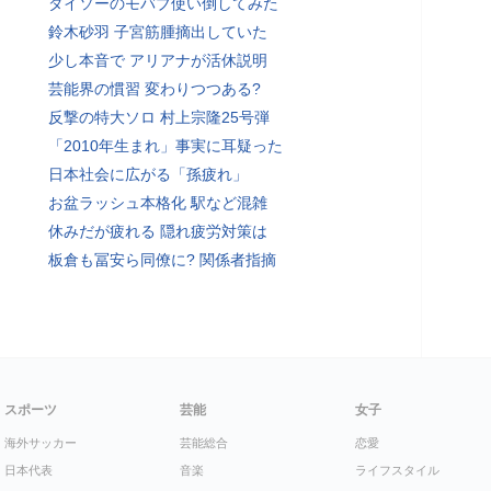
ダイソーのモバブ使い倒してみた
鈴木砂羽 子宮筋腫摘出していた
少し本音で アリアナが活休説明
芸能界の慣習 変わりつつある?
反撃の特大ソロ 村上宗隆25号弾
「2010年生まれ」事実に耳疑った
日本社会に広がる「孫疲れ」
お盆ラッシュ本格化 駅など混雑
休みだが疲れる 隠れ疲労対策は
板倉も冨安ら同僚に? 関係者指摘
スポーツ
芸能
女子
海外サッカー
芸能総合
恋愛
日本代表
音楽
ライフスタイル