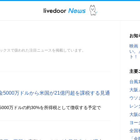
お知
映画
ックスで扱われた注目ニュースを掲載しています。
い。
ト！
主要
台風
大阪
5000万ドルから米国が21億円超を課税する見通
ウソ
レン
5000万ドルの約30%を所得税として徴収する予定で
大阪
ヨー
全国
「金