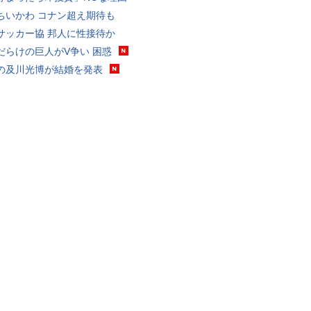
ちいかわ コナン超え期待も
サッカー協 邦人に性接待か
だらけの巨人がV争い 困惑
の及川光博が結婚を発表