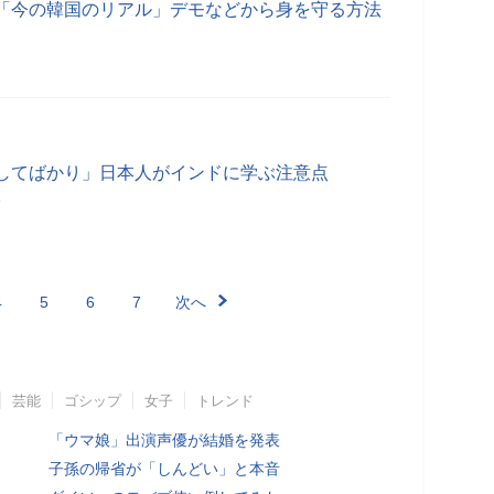
「今の韓国のリアル」デモなどから身を守る方法
してばかり」日本人がインドに学ぶ注意点
分
4
5
6
7
次へ
芸能
ゴシップ
女子
トレンド
「ウマ娘」出演声優が結婚を発表
子孫の帰省が「しんどい」と本音