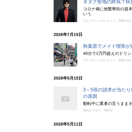
オタク聖地の終焉？秋
コロナ禍に他繁華街の資
いう
プレジデントオンライン
20時15分
2026年7月15日
秋葉原でメイド喫茶が
40分で1万円超えのドリ
プレジデントオンライン
20時15分
2026年5月15日
3～5倍の請求が当た
の原因
動転中に業者の言うまま
現代ビジネス
7時0分
2026年5月11日