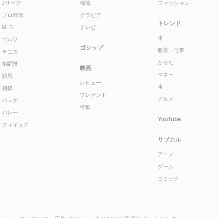
Jリーグ
韓流
ファッション
プロ野球
グラビア
トレンド
MLB
テレビ
本
ゴルフ
ゴシップ
教育・仕事
テニス
からだ
格闘技
映画
マネー
競馬
レビュー
車
相撲
プレゼント
グルメ
バスケ
特集
バレー
YouTube
フィギュア
サブカル
アニメ
ゲーム
コミック