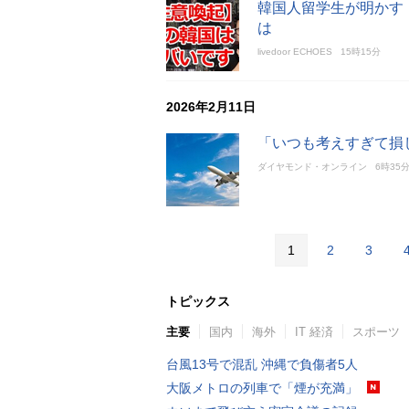
韓国人留学生が明かす
は
livedoor ECHOES
15時15分
2026年2月11日
「いつも考えすぎて損
ダイヤモンド・オンライン
6時35
1
2
3
トピックス
主要
国内
海外
IT 経済
スポーツ
台風13号で混乱 沖縄で負傷者5人
大阪メトロの列車で「煙が充満」