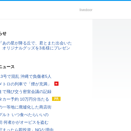
livedoor
らせ
『あの星が降る丘で、君とまた出会いた
』オリジナルグッズを3名様にプレゼン
ニュース
13号で混乱 沖縄で負傷者5人
メトロの列車で「煙が充満」
まで飛び交う密室会議の記録
タカー予約 10万円分当たる
の一等地に廃墟化した商店街
グルト いつ食べたらいいの
初 何者かがオービスを盗む
貯まったら即投資」NGな理由