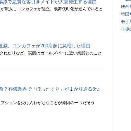
葉原で悪質な客引きメイドが大量発生する理由
映画
本が流入しコンカフェが乱立、歌舞伎町化が進んでいると
韓国
若手
俳優
激減、コンカフェが200店超に急増した理由
ンクねだりなど、実態はガールズバーに近い業態とのこと
り前？葬儀業界で「ぼったくり」がまかり通る3つ
オプションを受け入れがちなことが原因の一つだそう