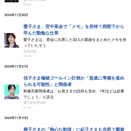
09:00
2024年11月28日
愛子さま、宮中茶会で「メモ」を所持？両陛下から
学んだ勤勉な仕草
愛子さまは、茶会に出席した22人の業績をまとめたメモを持
っていたそう
女性自身
06:00
2024年11月27日
佳子さま極秘ゴールイン計画か「急速に準備を進め
られる可能性」と関係者
秋篠宮家関係者は「お母さまの説得も含め、1年ほどは必要
でしょう」と語る
週刊女性PRIME
07:00
2024年11月10日
雅子さまの「熱心な歓談」に紀子さまも当惑？園遊