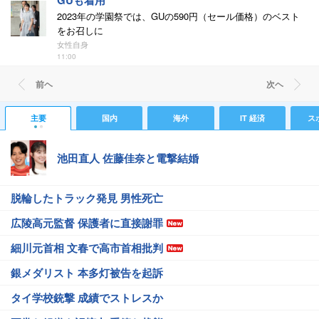
GUも着用
2023年の学園祭では、GUの590円（セール価格）のベスト
をお召しに
女性自身
11:00
前ヘ
次ヘ
主要
国内
海外
IT 経済
ス
池田直人 佐藤佳奈と電撃結婚
脱輪したトラック発見 男性死亡
広陵高元監督 保護者に直接謝罪
細川元首相 文春で高市首相批判
銀メダリスト 本多灯被告を起訴
タイ学校銃撃 成績でストレスか