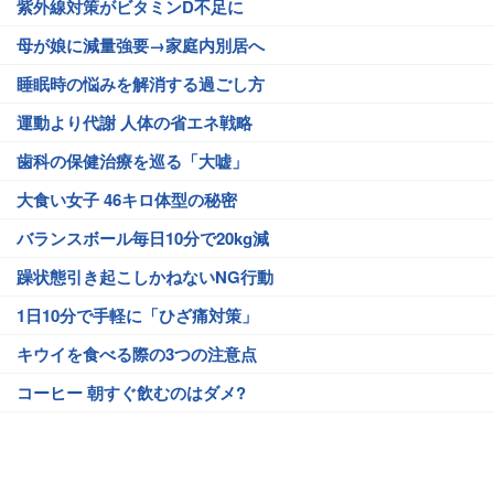
紫外線対策がビタミンD不足に
母が娘に減量強要→家庭内別居へ
睡眠時の悩みを解消する過ごし方
運動より代謝 人体の省エネ戦略
歯科の保健治療を巡る「大嘘」
大食い女子 46キロ体型の秘密
バランスボール毎日10分で20kg減
躁状態引き起こしかねないNG行動
1日10分で手軽に「ひざ痛対策」
キウイを食べる際の3つの注意点
コーヒー 朝すぐ飲むのはダメ?