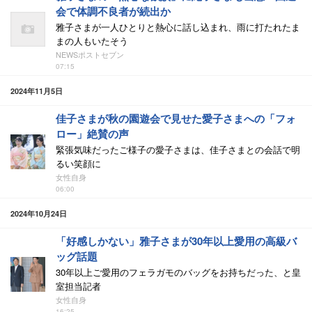
会で体調不良者が続出か
雅子さまが一人ひとりと熱心に話し込まれ、雨に打たれたま
まの人もいたそう
NEWSポストセブン
07:15
2024年11月5日
佳子さまが秋の園遊会で見せた愛子さまへの「フォ
ロー」絶賛の声
緊張気味だったご様子の愛子さまは、佳子さまとの会話で明
るい笑顔に
女性自身
06:00
2024年10月24日
「好感しかない」雅子さまが30年以上愛用の高級バ
ッグ話題
30年以上ご愛用のフェラガモのバッグをお持ちだった、と皇
室担当記者
女性自身
16:25