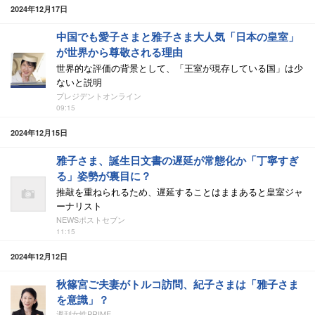
2024年12月17日
中国でも愛子さまと雅子さま大人気「日本の皇室」
が世界から尊敬される理由
世界的な評価の背景として、「王室が現存している国」は少
ないと説明
プレジデントオンライン
09:15
2024年12月15日
雅子さま、誕生日文書の遅延が常態化か「丁寧すぎ
る」姿勢が裏目に？
推敲を重ねられるため、遅延することはままあると皇室ジャ
ーナリスト
NEWSポストセブン
11:15
2024年12月12日
秋篠宮ご夫妻がトルコ訪問、紀子さまは「雅子さま
を意識」？
週刊女性PRIME