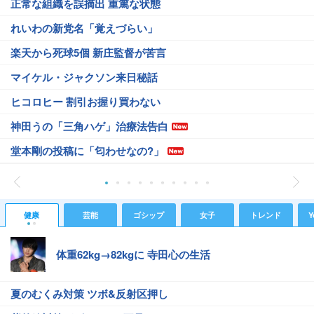
正常な組織を誤摘出 重篤な状態
れいわの新党名「覚えづらい」
楽天から死球5個 新庄監督が苦言
マイケル・ジャクソン来日秘話
ヒコロヒー 割引お握り買わない
神田うの「三角ハゲ」治療法告白
堂本剛の投稿に「匂わせなの?」
健康
芸能
ゴシップ
女子
トレンド
Y
体重62kg→82kgに 寺田心の生活
夏のむくみ対策 ツボ&反射区押し