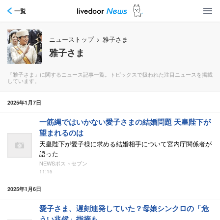
一覧
ニューストップ
>
雅子さま
雅子さま
『雅子さま』に関するニュース記事一覧。トピックスで扱われた注目ニュースを掲載
しています。
2025年1月7日
一筋縄ではいかない愛子さまの結婚問題 天皇陛下が
望まれるのは
天皇陛下が愛子様に求める結婚相手について宮内庁関係者が
語った
NEWSポストセブン
11:15
2025年1月6日
愛子さま、遅刻連発していた？母娘シンクロの「危
うい兆候」指摘も