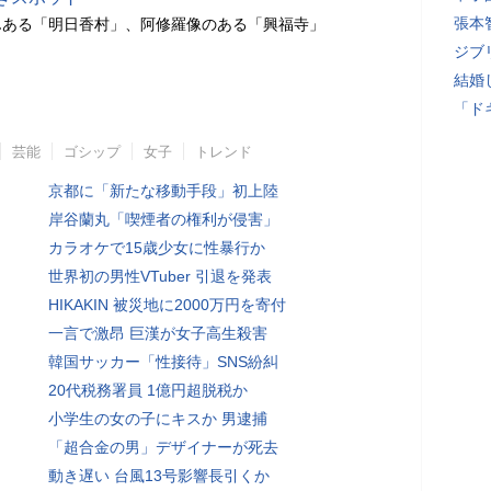
張本
んある「明日香村」、阿修羅像のある「興福寺」
ジブ
結婚
「ド
芸能
ゴシップ
女子
トレンド
京都に「新たな移動手段」初上陸
岸谷蘭丸「喫煙者の権利が侵害」
カラオケで15歳少女に性暴行か
世界初の男性VTuber 引退を発表
HIKAKIN 被災地に2000万円を寄付
一言で激昂 巨漢が女子高生殺害
韓国サッカー「性接待」SNS紛糾
20代税務署員 1億円超脱税か
小学生の女の子にキスか 男逮捕
「超合金の男」デザイナーが死去
動き遅い 台風13号影響長引くか