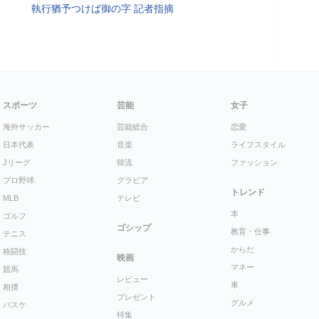
執行猶予つけば御の字 記者指摘
スポーツ
芸能
女子
海外サッカー
芸能総合
恋愛
日本代表
音楽
ライフスタイル
Jリーグ
韓流
ファッション
プロ野球
グラビア
トレンド
MLB
テレビ
本
ゴルフ
ゴシップ
教育・仕事
テニス
からだ
格闘技
映画
マネー
競馬
レビュー
車
相撲
プレゼント
グルメ
バスケ
特集