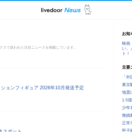
お知
映画
クスで扱われた注目ニュースを掲載しています。
い。
ト！
主要
「外
東京
」のアクションフィギュア 2026年10月発送予定
地震
1.
少年
無銭
正常
甲子
きスポット