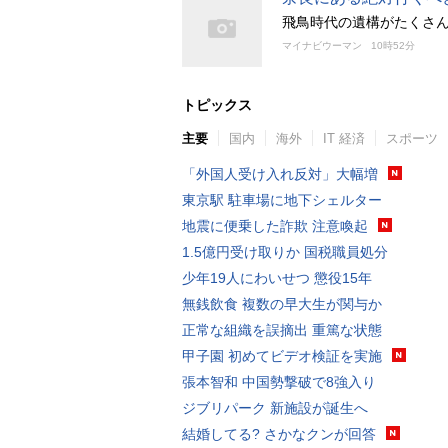
飛鳥時代の遺構がたくさ
マイナビウーマン
10時52分
トピックス
主要
国内
海外
IT 経済
スポーツ
「外国人受け入れ反対」大幅増
東京駅 駐車場に地下シェルター
地震に便乗した詐欺 注意喚起
1.5億円受け取りか 国税職員処分
少年19人にわいせつ 懲役15年
無銭飲食 複数の早大生が関与か
正常な組織を誤摘出 重篤な状態
甲子園 初めてビデオ検証を実施
張本智和 中国勢撃破で8強入り
ジブリパーク 新施設が誕生へ
結婚してる? さかなクンが回答