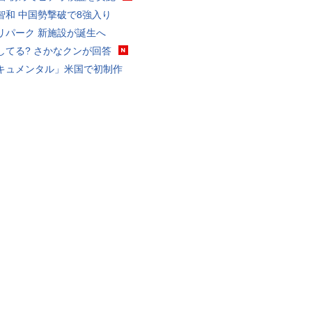
智和 中国勢撃破で8強入り
リパーク 新施設が誕生へ
してる? さかなクンが回答
キュメンタル」米国で初制作