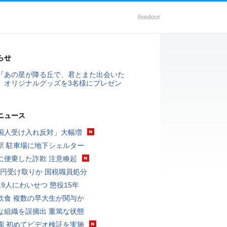
livedoor
らせ
『あの星が降る丘で、君とまた出会いた
』オリジナルグッズを3名様にプレゼン
ニュース
国人受け入れ反対」大幅増
駅 駐車場に地下シェルター
に便乗した詐欺 注意喚起
5億円受け取りか 国税職員処分
19人にわいせつ 懲役15年
飲食 複数の早大生が関与か
な組織を誤摘出 重篤な状態
園 初めてビデオ検証を実施