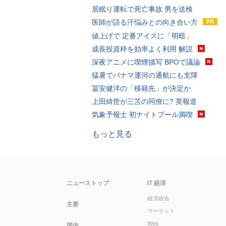
居眠り運転で死亡事故 男を送検
医師が語る汗悩みとの向き合い方
値上げで 定番アイスに「明暗」
成長投資枠を効率よく利用 解説
深夜アニメに喫煙描写 BPOで議論
猛暑でパナマ運河の通航にも支障
冨安健洋の「移籍先」が決定か
上田綺世が三笘の同僚に? 英報道
気象予報士 初ナイトプール満喫
もっと見る
ニューストップ
IT 経済
経済総合
主要
マーケット
Web
国内