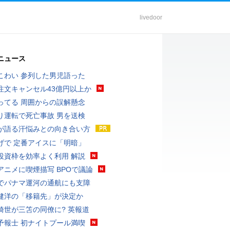
livedoor
ニュース
こわい 参列した男児語った
注文キャンセル43億円以上か
ってる 周囲からの誤解懸念
り運転で死亡事故 男を送検
が語る汗悩みとの向き合い方
げで 定番アイスに「明暗」
投資枠を効率よく利用 解説
アニメに喫煙描写 BPOで議論
でパナマ運河の通航にも支障
健洋の「移籍先」が決定か
綺世が三笘の同僚に? 英報道
予報士 初ナイトプール満喫