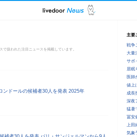
主要
戦争
スで扱われた注目ニュースを掲載しています。
大量
サボ
居眠
医師
値上
ンドールの候補者30人を発表 2025年
成長
深夜
猛暑
冨安
上田
気象
ル候補者30人を発表 パリ・サンジェルマンから9人