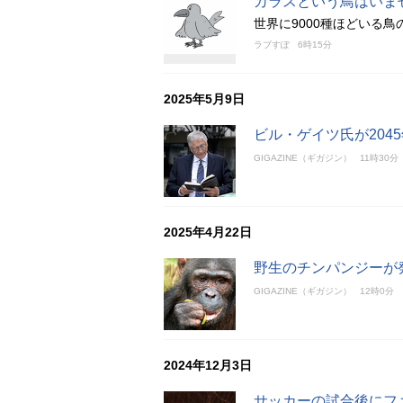
カラスという鳥はいま
世界に9000種ほどいる鳥
ラブすぽ
6時15分
2025年5月9日
ビル・ゲイツ氏が204
GIGAZINE（ギガジン）
11時30分
2025年4月22日
野生のチンパンジーが
GIGAZINE（ギガジン）
12時0分
2024年12月3日
サッカーの試合後にフ