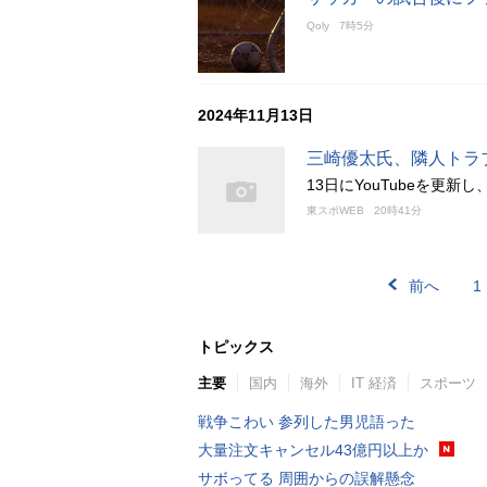
Qoly
7時5分
2024年11月13日
三崎優太氏、隣人トラ
13日にYouTubeを更
東スポWEB
20時41分
前へ
1
トピックス
主要
国内
海外
IT 経済
スポーツ
戦争こわい 参列した男児語った
大量注文キャンセル43億円以上か
サボってる 周囲からの誤解懸念