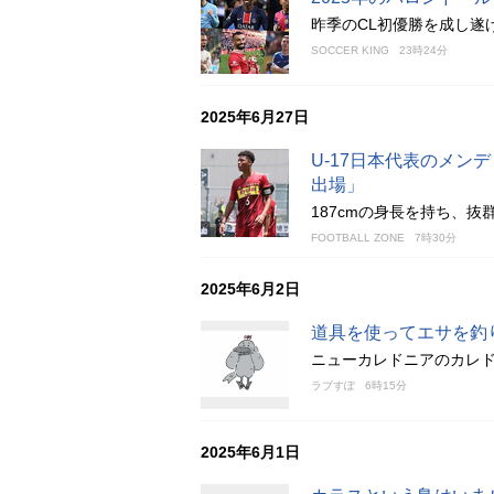
昨季のCL初優勝を成し遂
SOCCER KING
23時24分
2025年6月27日
U-17日本代表のメン
出場」
187cmの身長を持ち、
FOOTBALL ZONE
7時30分
2025年6月2日
道具を使ってエサを釣
ニューカレドニアのカレ
ラブすぽ
6時15分
2025年6月1日