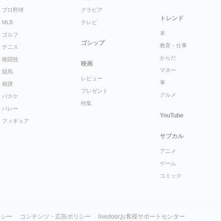
プロ野球
グラビア
トレンド
MLB
テレビ
本
ゴルフ
ゴシップ
教育・仕事
テニス
からだ
格闘技
映画
マネー
競馬
レビュー
車
相撲
プレゼント
グルメ
バスケ
特集
バレー
YouTube
フィギュア
サブカル
アニメ
ゲーム
コミック
リシー
コンテンツ・広告ポリシー
livedoorお客様サポートセンター