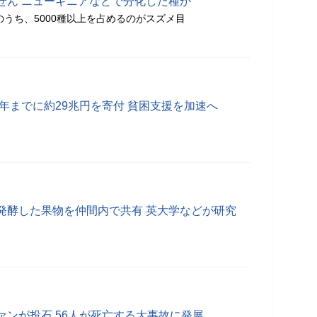
せん ニューギニアなどで分化した種か
のうち、5000種以上を占めるのがスズメ目
5年までに約29兆円を寄付 貧困支援を加速へ
発酵した果物を仲間内で共有 英大学などが研究
ァンが投石 56人が死亡する大事故に発展