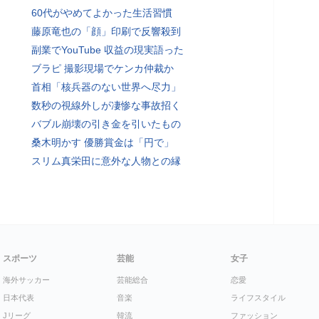
60代がやめてよかった生活習慣
藤原竜也の「顔」印刷で反響殺到
副業でYouTube 収益の現実語った
ブラピ 撮影現場でケンカ仲裁か
首相「核兵器のない世界へ尽力」
数秒の視線外しが凄惨な事故招く
バブル崩壊の引き金を引いたもの
桑木明かす 優勝賞金は「円で」
スリム真栄田に意外な人物との縁
スポーツ
芸能
女子
海外サッカー
芸能総合
恋愛
日本代表
音楽
ライフスタイル
Jリーグ
韓流
ファッション