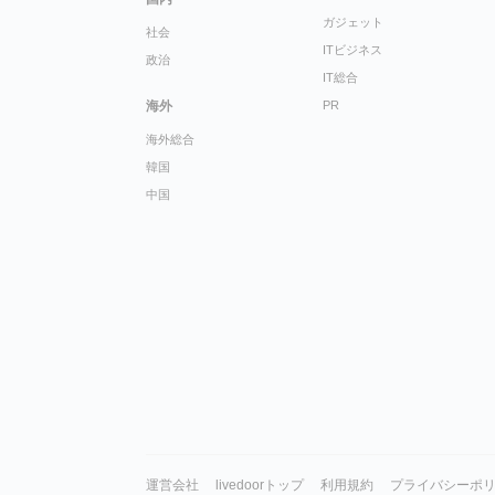
ガジェット
社会
ITビジネス
政治
IT総合
海外
PR
海外総合
韓国
中国
運営会社
livedoorトップ
利用規約
プライバシーポ