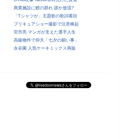
商業施設に鯉の群れ 誰か放流?
「Tシャツが」主題歌の歌詞着目
プリキュアショー撮影で注意喚起
宮市亮 マンガが支えた選手人生
高級物件で仰天「七夕の願い事」
永谷園 人気ケーキミックス再販