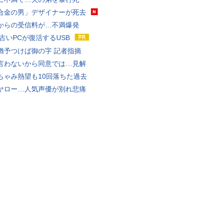
合金の男」デザイナーが死去
からの受信料が…不満爆発
 古いPCが復活するUSB
猶予つけば御の字 記者指摘
言わないから同意では…見解
ちゃみ熱望も10回落ちた過去
ヤロー…人気声優が別れ悲痛