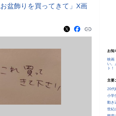
お盆飾りを買ってきて」X画
お知
映画
い。
ト！
主要
20
小学
動き
世紀
態度