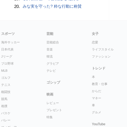
20.
みな実を守った? 粋な行動に称賛
スポーツ
芸能
女子
海外サッカー
芸能総合
恋愛
日本代表
音楽
ライフスタイル
Jリーグ
韓流
ファッション
プロ野球
グラビア
トレンド
MLB
テレビ
本
ゴルフ
ゴシップ
教育・仕事
テニス
からだ
格闘技
映画
マネー
競馬
レビュー
車
相撲
プレゼント
グルメ
バスケ
特集
バレー
YouTube