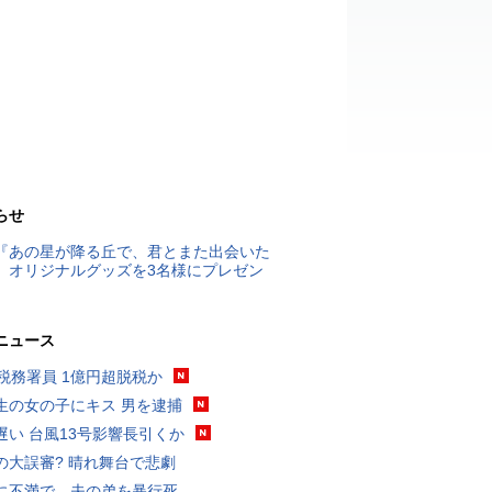
らせ
『あの星が降る丘で、君とまた出会いた
』オリジナルグッズを3名様にプレゼン
ニュース
代税務署員 1億円超脱税か
生の女の子にキス 男を逮捕
遅い 台風13号影響長引くか
の大誤審? 晴れ舞台で悲劇
に不満で…夫の弟を暴行死