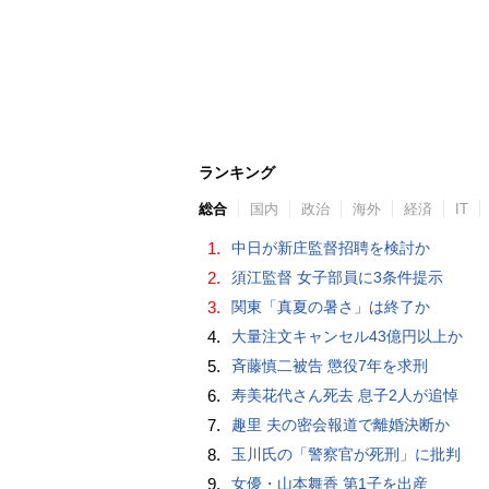
ランキング
総合
国内
政治
海外
経済
IT
1.
中日が新庄監督招聘を検討か
2.
須江監督 女子部員に3条件提示
3.
関東「真夏の暑さ」は終了か
4.
大量注文キャンセル43億円以上か
5.
斉藤慎二被告 懲役7年を求刑
6.
寿美花代さん死去 息子2人が追悼
7.
趣里 夫の密会報道で離婚決断か
8.
玉川氏の「警察官が死刑」に批判
9.
女優・山本舞香 第1子を出産