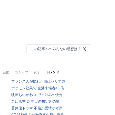
この記事へのみんなの感想は？
芸能
ゴシップ
女子
トレンド
フランス人が惚れた皿はセリア製
ポケモン効果で 空港来場者4.5倍
映画ちいかわ エヴァ並みの快走
名店店主 24年目の想定外の壁
蒼井優ドラマ 不倫か愛情か考察
GTA6映像 Netflix有料先行に反発