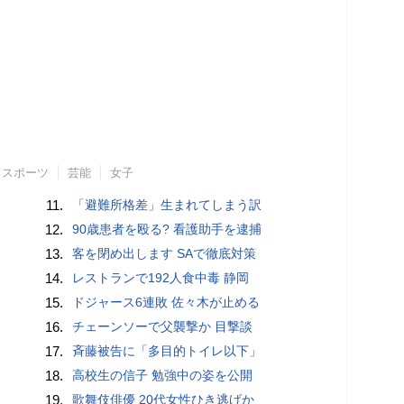
スポーツ
芸能
女子
11.
「避難所格差」生まれてしまう訳
12.
90歳患者を殴る? 看護助手を逮捕
13.
客を閉め出します SAで徹底対策
14.
レストランで192人食中毒 静岡
15.
ドジャース6連敗 佐々木が止める
16.
チェーンソーで父襲撃か 目撃談
17.
斉藤被告に「多目的トイレ以下」
18.
高校生の信子 勉強中の姿を公開
19.
歌舞伎俳優 20代女性ひき逃げか