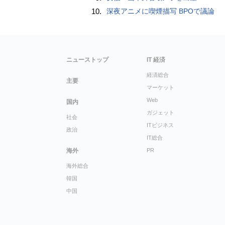
10.
深夜アニメに喫煙描写 BPOで議論
ニューストップ
IT 経済
経済総合
主要
マーケット
Web
国内
ガジェット
社会
ITビジネス
政治
IT総合
海外
PR
海外総合
韓国
中国