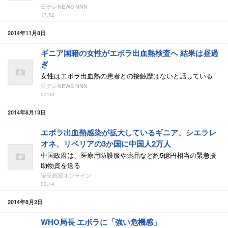
日テレNEWS NNN
17:52
2014年11月8日
ギニア国籍の女性がエボラ出血熱検査へ 結果は昼過
ぎ
女性はエボラ出血熱の患者との接触歴はないと話している
日テレNEWS NNN
03:03
2014年8月13日
エボラ出血熱感染が拡大しているギニア、シエラレ
オネ、リベリアの3か国に中国人2万人
中国政府は、医療用防護服や薬品など約5億円相当の緊急援
助物資を送る
読売新聞オンライン
09:14
2014年8月2日
WHO局長 エボラに「強い危機感」