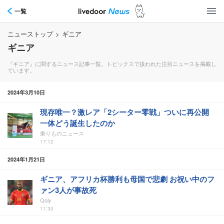
一覧
ニューストップ
>
ギニア
ギニア
『ギニア』に関するニュース記事一覧。トピックスで扱われた注目ニュースを掲載し
ています。
2024年3月10日
現存唯一？激レア「2シーター零戦」ついに再公開
一体どう誕生したのか
乗りものニュース
17:12
2024年1月21日
ギニア、アフリカ杯勝利も母国で悲劇 お祝い中のフ
ァン3人が事故死
Qoly
11:30