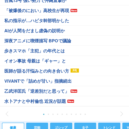
台風13号 強い勢力で沖縄直撃か
「被爆後のにおい」高校生が再現
私の指示が…ハビタ幹部明かした
AIが人間をだまし虚偽の説明か
深夜アニメに喫煙描写 BPOで議論
歩きスマホ「主犯」の年代とは
イオン事故 母親は「ギャー」と
医師が語る汗悩みとの向き合い方
VIVANTで「詰めが甘い」指摘続出
乙武洋匡氏「逆差別だと思って」
水卜アナと中村倫也 近況が話題
健康
芸能
ゴシップ
女子
トレンド
Y