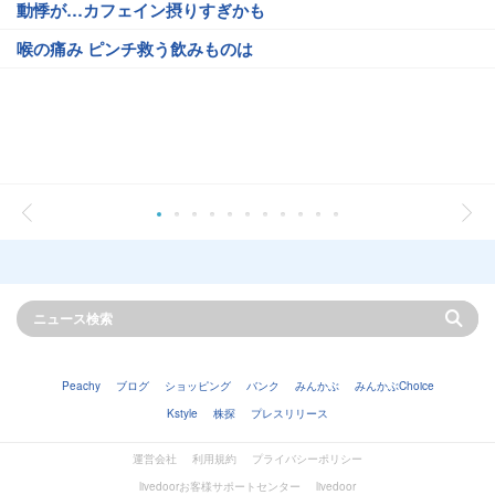
動悸が…カフェイン摂りすぎかも
喉の痛み ピンチ救う飲みものは
Peachy
ブログ
ショッピング
バンク
みんかぶ
みんかぶChoice
Kstyle
株探
プレスリリース
運営会社
利用規約
プライバシーポリシー
livedoorお客様サポートセンター
livedoor