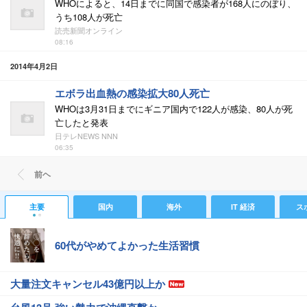
WHOによると、14日までに同国で感染者が168人にのぼり、
うち108人が死亡
読売新聞オンライン
08:16
2014年4月2日
エボラ出血熱の感染拡大80人死亡
WHOは3月31日までにギニア国内で122人が感染、80人が死
亡したと発表
日テレNEWS NNN
06:35
前ヘ
主要
国内
海外
IT 経済
ス
60代がやめてよかった生活習慣
大量注文キャンセル43億円以上か