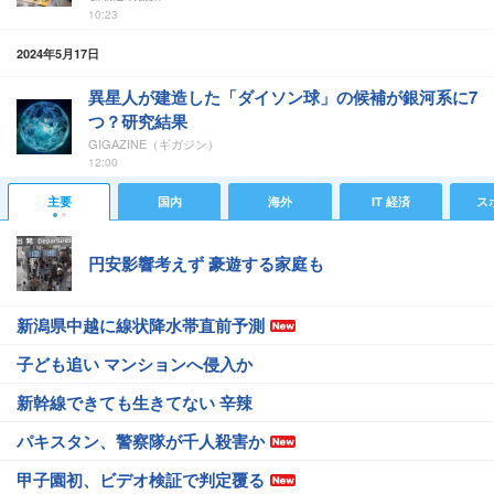
10:23
2024年5月17日
異星人が建造した「ダイソン球」の候補が銀河系に7
つ？研究結果
GIGAZINE（ギガジン）
12:00
主要
国内
海外
IT 経済
ス
円安影響考えず 豪遊する家庭も
新潟県中越に線状降水帯直前予測
子ども追い マンションへ侵入か
新幹線できても生きてない 辛辣
パキスタン、警察隊が千人殺害か
甲子園初、ビデオ検証で判定覆る