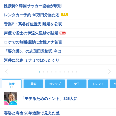
性接待? 韓国サッカー協会が釈明
レンタカー予約 10万円分当たる
音楽P・蔦谷好位置氏 離婚を公表
声優で雀士の伊達朱里紗が結婚
ロケでの無断撮影に女性アナ苦言
「要介護5」の志茂田景樹氏 今は
河井に悲劇 ミナミでぼったくり
健康
芸能
ゴシップ
女子
トレンド
Y
「モテるためのヒント」326人に
容姿と寿命 28年追跡で見えた差