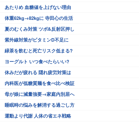
あたりめ 血糖値を上げない理由
体重62kg→82kgに 寺田心の生活
夏のむくみ対策 ツボ&反射区押し
紫外線対策がビタミンD不足に
緑茶を飲むと死亡リスク低まる?
ヨーグルト いつ食べたらいい?
休みだが疲れる 隠れ疲労対策は
内科医が低糖質麺を食べ比べ検証
母が娘に減量強要→家庭内別居へ
睡眠時の悩みを解消する過ごし方
運動より代謝 人体の省エネ戦略