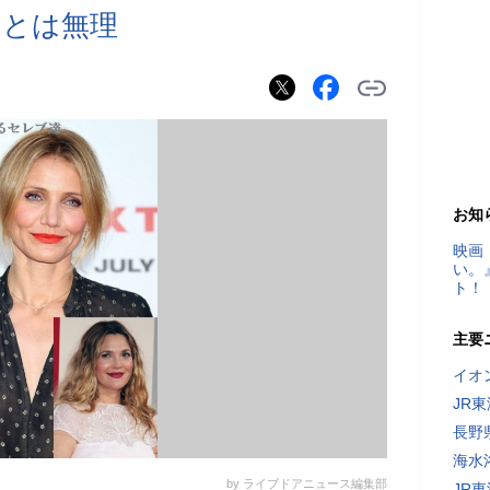
ーとは無理
お知
映画
い。
ト！
主要
イオ
JR
長野
海水
by ライブドアニュース編集部
JR