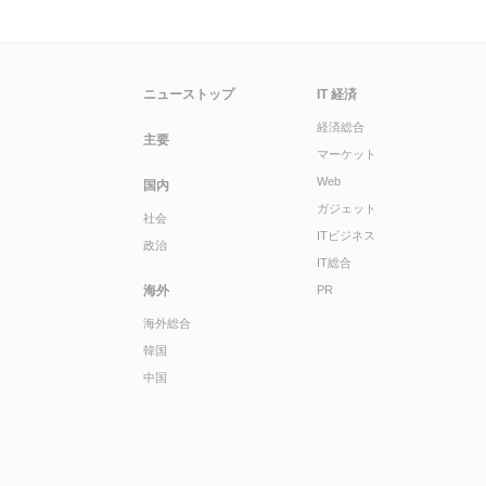
ニューストップ
IT 経済
経済総合
主要
マーケット
Web
国内
ガジェット
社会
ITビジネス
政治
IT総合
海外
PR
海外総合
韓国
中国