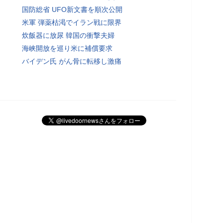
国防総省 UFO新文書を順次公開
米軍 弾薬枯渇でイラン戦に限界
炊飯器に放尿 韓国の衝撃夫婦
海峡開放を巡り米に補償要求
バイデン氏 がん骨に転移し激痛