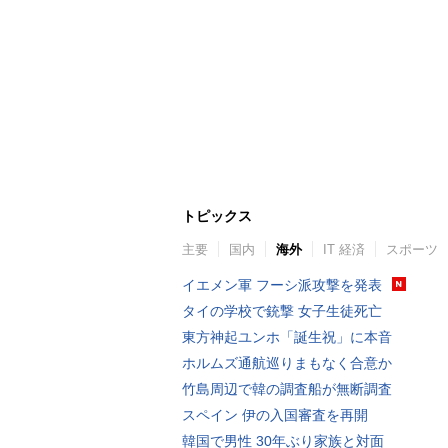
トピックス
主要
国内
海外
IT 経済
スポーツ
イエメン軍 フーシ派攻撃を発表
タイの学校で銃撃 女子生徒死亡
東方神起ユンホ「誕生祝」に本音
ホルムズ通航巡りまもなく合意か
竹島周辺で韓の調査船が無断調査
スペイン 伊の入国審査を再開
韓国で男性 30年ぶり家族と対面