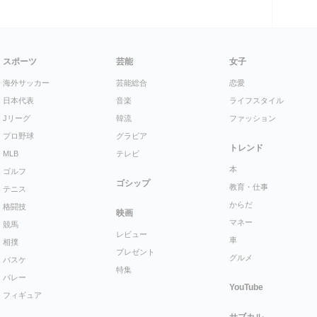
スポーツ
芸能
女子
海外サッカー
芸能総合
恋愛
日本代表
音楽
ライフスタイル
Jリーグ
韓流
ファッション
プロ野球
グラビア
トレンド
MLB
テレビ
本
ゴルフ
ゴシップ
教育・仕事
テニス
からだ
格闘技
映画
マネー
競馬
レビュー
車
相撲
プレゼント
グルメ
バスケ
特集
バレー
YouTube
フィギュア
サブカル