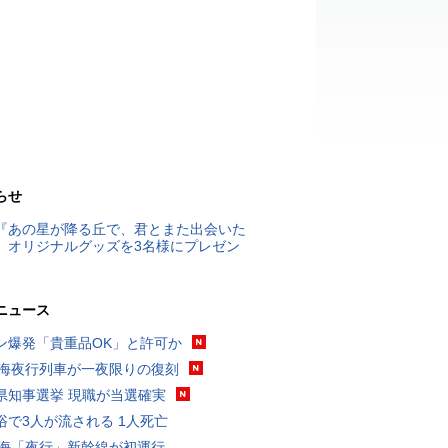
らせ
『あの星が降る丘で、君とまた出会いた
』オリジナルグッズを3名様にプレゼン
ニュース
ン爆発「貴重品OK」と許可か
東海夜行列車が一夜限りの復刻
県知事選挙 現職が当選確実
浴で3人が流される 1人死亡
東海「夜行」新幹線が初運行