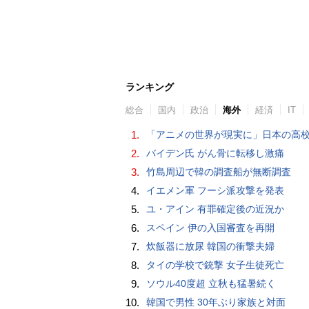
ランキング
総合
国内
政治
海外
経済
IT
1.
「アニメの世界が現実に」日本の高校生の様子に中国ネット「青春」「うらやま
2.
バイデン氏 がん骨に転移し激痛
3.
竹島周辺で韓の調査船が無断調査
4.
イエメン軍 フーシ派攻撃を発表
5.
ユ・アイン 有罪確定後の近況か
6.
スペイン 伊の入国審査を再開
7.
炊飯器に放尿 韓国の衝撃夫婦
8.
タイの学校で銃撃 女子生徒死亡
9.
ソウル40度超 立秋も猛暑続く
10.
韓国で男性 30年ぶり家族と対面