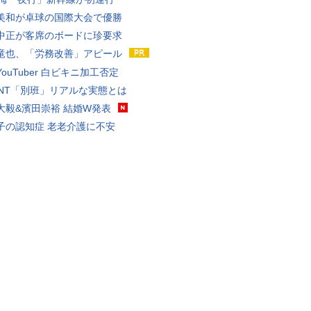
美和が卓球の国際大会で優勝
中正が客席のボードに珍要求
竜也、「労務改善」アピール
ouTuber 白ビキニ加工否定
VANT「別班」リアルな実態とは
大毅&濱田崇裕 結婚W発表
子の認知症 老老介護に不安