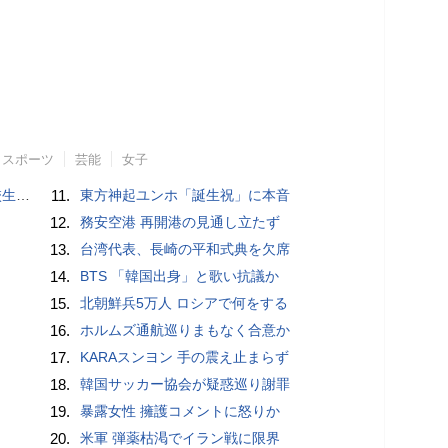
スポーツ
芸能
女子
しい」
11.
東方神起ユンホ「誕生祝」に本音
12.
務安空港 再開港の見通し立たず
13.
台湾代表、長崎の平和式典を欠席
14.
BTS 「韓国出身」と歌い抗議か
15.
北朝鮮兵5万人 ロシアで何をする
16.
ホルムズ通航巡りまもなく合意か
17.
KARAスンヨン 手の震え止まらず
18.
韓国サッカー協会が疑惑巡り謝罪
19.
暴露女性 擁護コメントに怒りか
20.
米軍 弾薬枯渇でイラン戦に限界