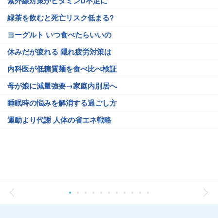
紫外線対策がビタミンD不足に
緑茶を飲むと死亡リスク低まる?
ヨーグルト いつ食べたらいいの
休みだが疲れる 隠れ疲労対策は
内科医が低糖質麺を食べ比べ検証
母が娘に減量強要→家庭内別居へ
睡眠時の悩みを解消する過ごし方
運動より代謝 人体の省エネ戦略