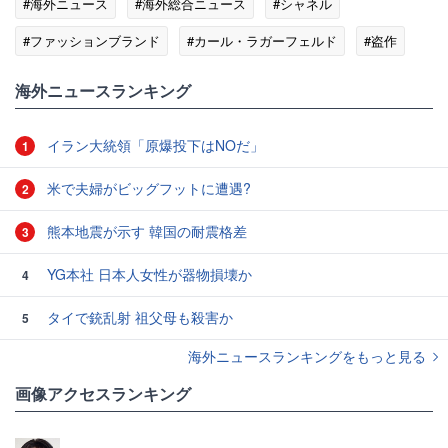
#海外ニュース
#海外総合ニュース
#シャネル
#ファッションブランド
#カール・ラガーフェルド
#盗作
海外ニュースランキング
イラン大統領「原爆投下はNOだ」
1
米で夫婦がビッグフットに遭遇?
2
熊本地震が示す 韓国の耐震格差
3
YG本社 日本人女性が器物損壊か
4
タイで銃乱射 祖父母も殺害か
5
海外ニュースランキングをもっと見る
画像アクセスランキング