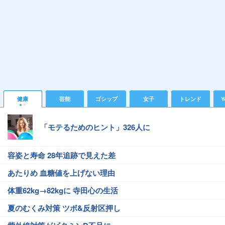
健康
芸能
ゴシップ
女子
トレンド
Y
「モテるためのヒント」326人に
容姿と寿命 28年追跡で見えた差
あたりめ 血糖値を上げない理由
体重62kg→82kgに 寺田心の生活
夏のむくみ対策 ツボ&反射区押し