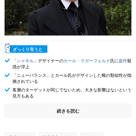
ざっくり言うと
「
シャネル
」デザイナーの
カール・ラガーフェルド
氏に
盗作
疑
惑が浮上
「ニューバランス」とカール氏がデザインした靴の類似性が指
摘されている
客層のターゲットが同じでないため、大きな影響はないという
見方もある
続きを読む