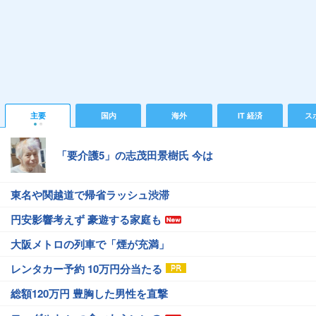
主要
国内
海外
IT 経済
ス
「要介護5」の志茂田景樹氏 今は
東名や関越道で帰省ラッシュ渋滞
円安影響考えず 豪遊する家庭も
大阪メトロの列車で「煙が充満」
レンタカー予約 10万円分当たる
総額120万円 豊胸した男性を直撃