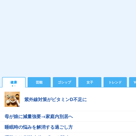
健康
芸能
ゴシップ
女子
トレンド
Y
紫外線対策がビタミンD不足に
母が娘に減量強要→家庭内別居へ
睡眠時の悩みを解消する過ごし方