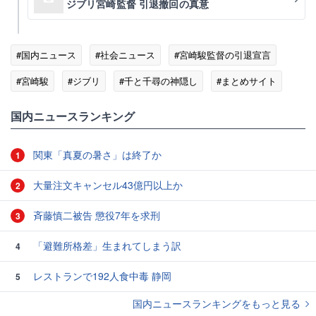
ジブリ宮崎監督 引退撤回の真意
#国内ニュース
#社会ニュース
#宮崎駿監督の引退宣言
#宮崎駿
#ジブリ
#千と千尋の神隠し
#まとめサイト
国内ニュースランキング
関東「真夏の暑さ」は終了か
1
大量注文キャンセル43億円以上か
2
斉藤慎二被告 懲役7年を求刑
3
「避難所格差」生まれてしまう訳
4
レストランで192人食中毒 静岡
5
国内ニュースランキングをもっと見る