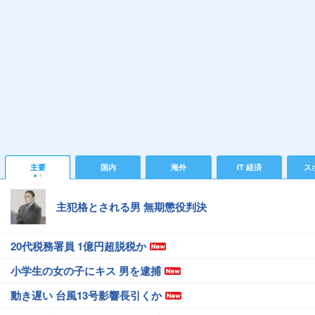
主要
国内
海外
IT 経済
ス
主犯格とされる男 無期懲役判決
20代税務署員 1億円超脱税か
小学生の女の子にキス 男を逮捕
動き遅い 台風13号影響長引くか