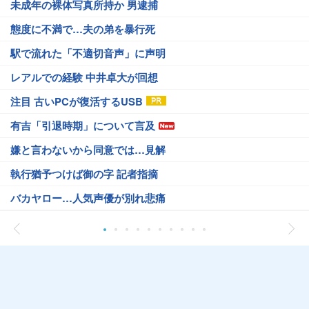
未成年の裸体写真所持か 男逮捕
態度に不満で…夫の弟を暴行死
駅で流れた「不適切音声」に声明
レアルでの経験 中井卓大が回想
注目 古いPCが復活するUSB
有吉「引退時期」について言及
嫌と言わないから同意では…見解
執行猶予つけば御の字 記者指摘
バカヤロー…人気声優が別れ悲痛