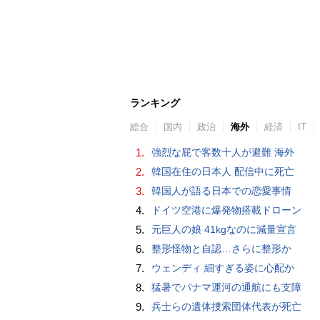
ランキング
総合
国内
政治
海外
経済
IT
1.
強烈な屁で客数十人が避難 海外
2.
韓国在住の日本人 配信中に死亡
3.
韓国人が語る日本での恋愛事情
4.
ドイツ空港に爆発物搭載ドローン
5.
元巨人の娘 41kgなのに減量宣言
6.
整形怪物と自認…さらに整形か
7.
ウェンディ 細すぎる姿に心配か
8.
猛暑でパナマ運河の通航にも支障
9.
兵士らの遺体捜索団体代表が死亡