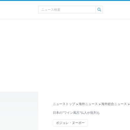
ニューストップ
海外ニュース
海外総合ニュース
>
>
>
日本の"ワイン風呂"仏人が批判も
ボジョレ・ヌーボー