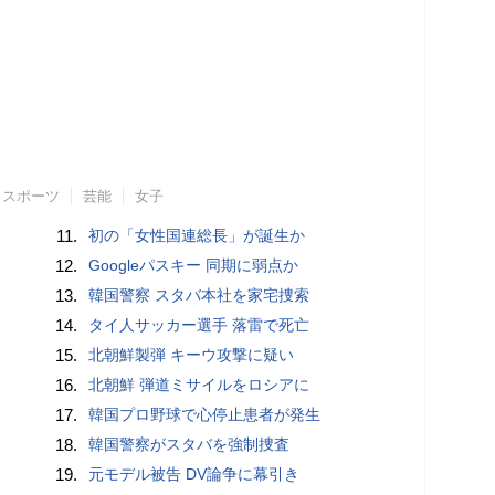
スポーツ
芸能
女子
11.
初の「女性国連総長」が誕生か
12.
Googleパスキー 同期に弱点か
13.
韓国警察 スタバ本社を家宅捜索
14.
タイ人サッカー選手 落雷で死亡
15.
北朝鮮製弾 キーウ攻撃に疑い
16.
北朝鮮 弾道ミサイルをロシアに
17.
韓国プロ野球で心停止患者が発生
18.
韓国警察がスタバを強制捜査
19.
元モデル被告 DV論争に幕引き