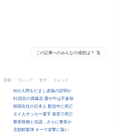
この記事へのみんなの感想は？
芸能
ゴシップ
女子
トレンド
AIが人間をだまし虚偽の説明か
81回目の原爆忌 露や中は不参加
韓国在住の日本人 配信中に死亡
タイ人サッカー選手 落雷で死亡
整形怪物と自認…さらに整形か
北朝鮮製弾 キーウ攻撃に疑い