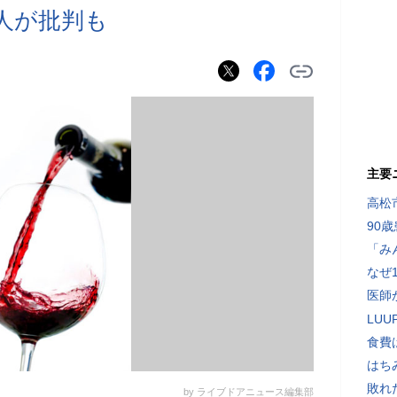
仏人が批判も
主要
高松
90
「み
なぜ
医師
LU
食費
はち
敗れ
by ライブドアニュース編集部