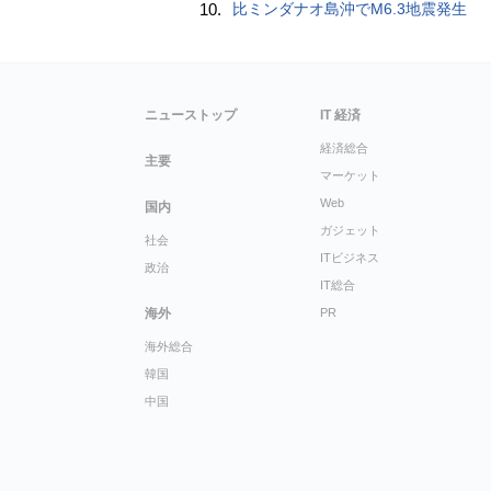
10.
比ミンダナオ島沖でM6.3地震発生
ニューストップ
IT 経済
経済総合
主要
マーケット
Web
国内
ガジェット
社会
ITビジネス
政治
IT総合
海外
PR
海外総合
韓国
中国