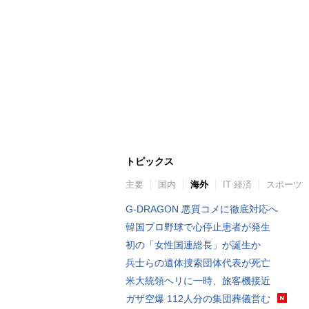
トピックス
主要
国内
海外
IT 経済
スポーツ
G-DRAGON 悪質コメに徹底対応へ
韓国プロ野球で心停止患者が発生
初の「女性国連総長」が誕生か
兵士らの遺体捜索団体代表が死亡
米大統領ヘリに一時、旅客機接近
ガザ空爆 112人分の集団葬儀営む