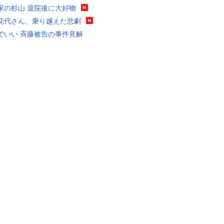
家の杉山 退院後に大好物
花代さん、乗り越えた悲劇
でいい 斉藤被告の事件見解