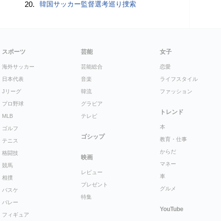
20.
韓国サッカー監督選考巡り捜索
スポーツ
芸能
女子
海外サッカー
芸能総合
恋愛
日本代表
音楽
ライフスタイル
Jリーグ
韓流
ファッション
プロ野球
グラビア
トレンド
MLB
テレビ
本
ゴルフ
ゴシップ
教育・仕事
テニス
からだ
格闘技
映画
マネー
競馬
レビュー
車
相撲
プレゼント
グルメ
バスケ
特集
バレー
YouTube
フィギュア