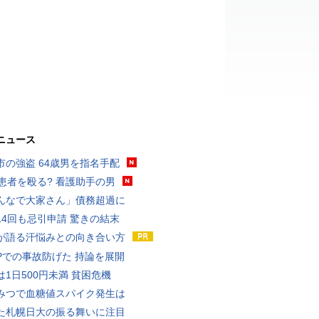
ニュース
市の強盗 64歳男を指名手配
歳患者を殴る? 看護助手の男
んなで大家さん」債務超過に
14回も忌引申請 驚きの結末
が語る汗悩みとの向き合い方
UPでの事故防げた 持論を展開
は1日500円未満 貧困危機
みつで血糖値スパイク発生は
た札幌日大の振る舞いに注目