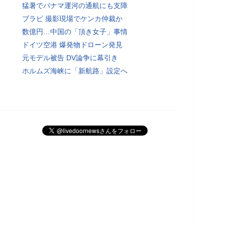
猛暑でパナマ運河の通航にも支障
ブラピ 撮影現場でケンカ仲裁か
数億円…中国の「頂き女子」事情
ドイツ空港 爆発物ドローン発見
元モデル被告 DV論争に幕引き
ホルムズ海峡に「新航路」設定へ