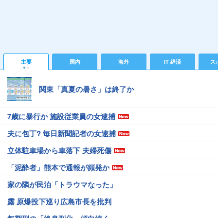
主要
国内
海外
IT 経済
ス
関東「真夏の暑さ」は終了か
7歳に暴行か 施設従業員の女逮捕
夫に包丁? 毎日新聞記者の女逮捕
立体駐車場から車落下 夫婦死傷
「泥酔者」熊本で通報が頻発か
家の隣が民泊「トラウマなった」
露 原爆投下巡り広島市長を批判