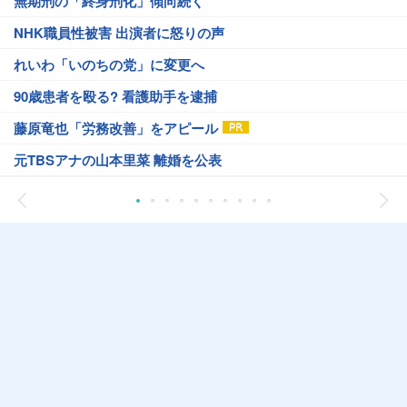
無期刑の「終身刑化」傾向続く
NHK職員性被害 出演者に怒りの声
れいわ「いのちの党」に変更へ
90歳患者を殴る? 看護助手を逮捕
藤原竜也「労務改善」をアピール
元TBSアナの山本里菜 離婚を公表