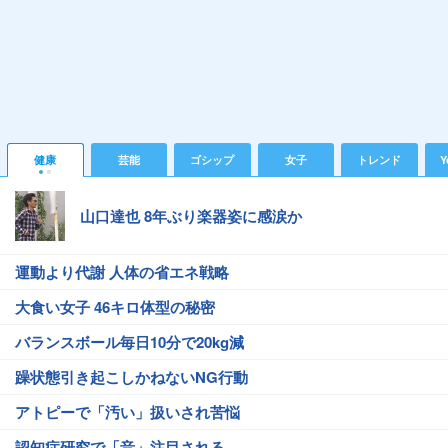
健康
芸能
ゴシップ
女子
トレンド
Y
山口達也 8年ぶり楽器姿に感涙か
運動より代謝 人体の省エネ戦略
大食い女子 46キロ体型の秘密
バランスボール毎日10分で20kg減
躁状態引き起こしかねないNG行動
アトピーで「汚い」扱いされ苦悩
認知症研究で「音」注目される