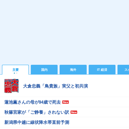
主要
国内
海外
IT 経済
ス
大倉忠義「鳥貴族」実父と初共演
蓮池薫さんの母が94歳で死去
秋篠宮家が「ご静養」されない訳
新潟県中越に線状降水帯直前予測