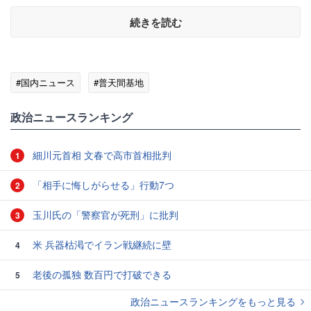
続きを読む
#国内ニュース
#普天間基地
政治ニュースランキング
細川元首相 文春で高市首相批判
1
「相手に悔しがらせる」行動7つ
2
玉川氏の「警察官が死刑」に批判
3
米 兵器枯渇でイラン戦継続に壁
4
老後の孤独 数百円で打破できる
5
政治ニュースランキングをもっと見る