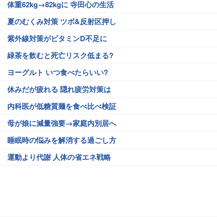
体重62kg→82kgに 寺田心の生活
夏のむくみ対策 ツボ&反射区押し
紫外線対策がビタミンD不足に
緑茶を飲むと死亡リスク低まる?
ヨーグルト いつ食べたらいい?
休みだが疲れる 隠れ疲労対策は
内科医が低糖質麺を食べ比べ検証
母が娘に減量強要→家庭内別居へ
睡眠時の悩みを解消する過ごし方
運動より代謝 人体の省エネ戦略