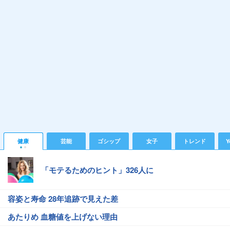
健康
芸能
ゴシップ
女子
トレンド
Y
「モテるためのヒント」326人に
容姿と寿命 28年追跡で見えた差
あたりめ 血糖値を上げない理由