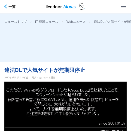
一覧
>
>
>
違法DLで人気サイトが無
ニューストップ
IT 経済ニュース
Webニュース
違法DLで人気サイトが無期限停止
2010年3月21日 21時0分
写真：ガジェット通信