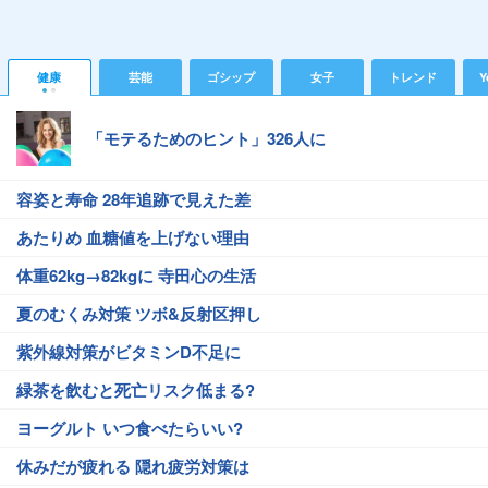
健康
芸能
ゴシップ
女子
トレンド
Y
「モテるためのヒント」326人に
容姿と寿命 28年追跡で見えた差
あたりめ 血糖値を上げない理由
体重62kg→82kgに 寺田心の生活
夏のむくみ対策 ツボ&反射区押し
紫外線対策がビタミンD不足に
緑茶を飲むと死亡リスク低まる?
ヨーグルト いつ食べたらいい?
休みだが疲れる 隠れ疲労対策は