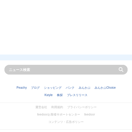
Peachy
ブログ
ショッピング
バンク
みんかぶ
みんかぶChoice
Kstyle
株探
プレスリリース
運営会社
利用規約
プライバシーポリシー
livedoorお客様サポートセンター
livedoor
コンテンツ・広告ポリシー