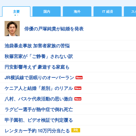
主要
国内
海外
IT 経済
ス
俳優の戸塚純貴が結婚を発表
池袋暴走事故 加害者家族の苦悩
秋篠宮家が「ご静養」されない訳
円安影響考えず 豪遊する家庭も
JR横浜線で居眠りのオーバーラン
ケニア人と結婚「差別」のリアル
八村、バスケ代表活動の思い激白
ラグビー選手が熱中症で倒れ死亡
甲子園初、ビデオ検証で判定覆る
レンタカー予約 10万円分当たる