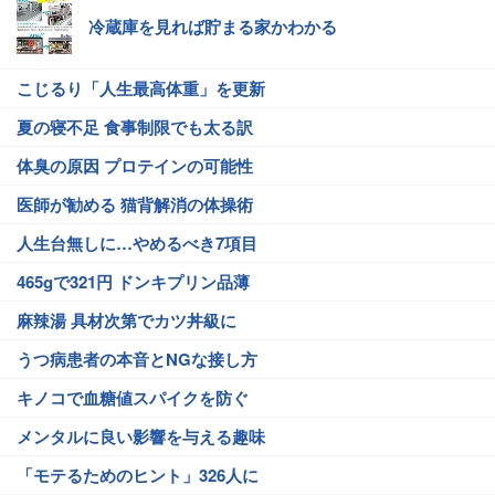
冷蔵庫を見れば貯まる家かわかる
こじるり「人生最高体重」を更新
夏の寝不足 食事制限でも太る訳
体臭の原因 プロテインの可能性
医師が勧める 猫背解消の体操術
人生台無しに…やめるべき7項目
465gで321円 ドンキプリン品薄
麻辣湯 具材次第でカツ丼級に
うつ病患者の本音とNGな接し方
キノコで血糖値スパイクを防ぐ
メンタルに良い影響を与える趣味
「モテるためのヒント」326人に