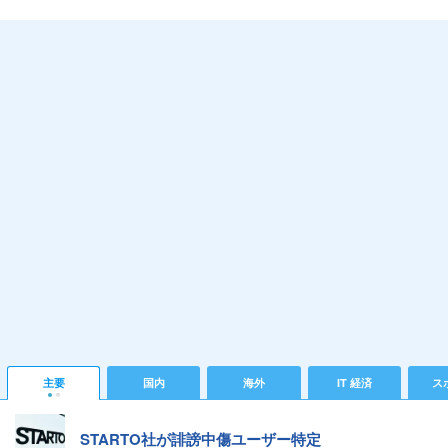
主要
国内
海外
IT 経済
ス
STARTO社が誹謗中傷ユーザー特定