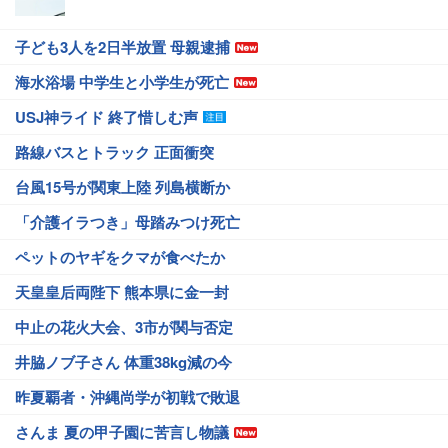
子ども3人を2日半放置 母親逮捕
海水浴場 中学生と小学生が死亡
USJ神ライド 終了惜しむ声
路線バスとトラック 正面衝突
台風15号が関東上陸 列島横断か
「介護イラつき」母踏みつけ死亡
ペットのヤギをクマが食べたか
天皇皇后両陛下 熊本県に金一封
中止の花火大会、3市が関与否定
井脇ノブ子さん 体重38kg減の今
昨夏覇者・沖縄尚学が初戦で敗退
さんま 夏の甲子園に苦言し物議