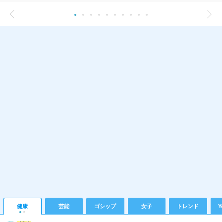
健康
芸能
ゴシップ
女子
トレンド
Y