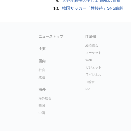
9.
大谷が異例の申し出 回収の背景
10.
韓国サッカー「性接待」SNS紛糾
ニューストップ
IT 経済
経済総合
主要
マーケット
Web
国内
ガジェット
社会
ITビジネス
政治
IT総合
海外
PR
海外総合
韓国
中国