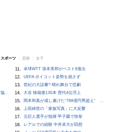
スポーツ
芸能
女子
11.
卓球WTT 張本美和がベスト8進出
12.
UEFA ボイコット姿勢を崩さず
13.
世紀の大誤審? 晴れ舞台で悲劇
が報道
14.
大谷 移籍後135本 歴代4位浮上
15.
岡本和真が成し遂げた“788億円男超え” いつのまにか「3位」…見据える球団記録更新
16.
上田綺世の「家族写真」に大反響
17.
元巨人選手が指揮 甲子園で快挙
18.
レアルでの経験 中井卓大が回想