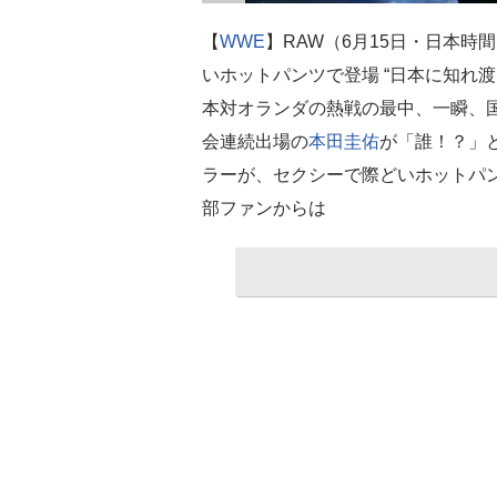
【
WWE
】RAW（6月15日・日本時
いホットパンツで登場 “日本に知れ
本対オランダの熱戦の最中、一瞬、
会連続出場の
本田圭佑
が「誰！？」
ラーが、セクシーで際どいホットパ
部ファンからは