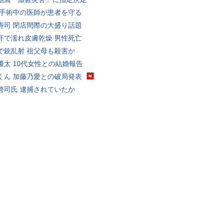
 手術中の医師が患者を守る
寿司 閉店間際の大盛り話題
汗で濡れ皮膚乾燥 男性死亡
で銃乱射 祖父母も殺害か
優太 10代女性との結婚報告
くん 加藤乃愛との破局発表
啓司氏 逮捕されていたか