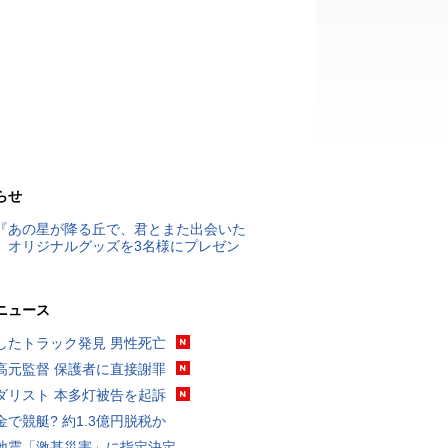
らせ
『あの星が降る丘で、君とまた出会いた
』オリジナルグッズを3名様にプレゼン
ニュース
したトラック発見 男性死亡
高元監督 保護者に直接謝罪
ダリスト 本多灯被告を起訴
金で競艇? 約1.3億円脱税か
地震「激甚災害」に指定決定