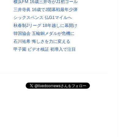
横浜FM 16歳三井寺がJ1初ゴール
三井寺眞 16歳でJ開幕戦最年少弾
シックスペンス 仏G1マイルへ
秋春制Jリーグ 18年越しに幕開け
韓国協会 五輪銅メダルが危機に
石川祐希 悔しさを力に変える
甲子園 ビデオ検証 初導入で注目