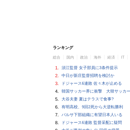
ランキング
総合
国内
政治
海外
経済
IT
1.
須江監督 女子部員に3条件提示
2.
中日が新庄監督招聘を検討か
3.
ドジャース6連敗 佐々木が止める
4.
韓国サッカー界に衝撃 大韓サッカー協会に外国人審判への“性的接待”疑惑 韓国メディア
5.
大谷夫妻 夏はテラスで食事?
6.
有明高校、9回2死から大逆転勝利
7.
バルサ下部組織に有望日本人いる
8.
ドジャース6連敗 監督采配に疑問