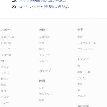
19.
メッツ 559億円投じ主力を放出
20.
ロドリ バルサと4年契約の見込み
スポーツ
芸能
女子
海外サッカー
芸能総合
恋愛
日本代表
音楽
ライフスタイル
Jリーグ
韓流
ファッション
プロ野球
グラビア
トレンド
MLB
テレビ
本
ゴルフ
ゴシップ
教育・仕事
テニス
からだ
格闘技
映画
マネー
競馬
レビュー
車
相撲
プレゼント
グルメ
バスケ
特集
バレー
YouTube