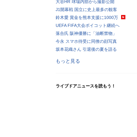
大谷HR 球場内部から撮影公開
J1開幕戦 国立に史上最多の観客
鈴木愛 賞金を熊本支援に1000万
UEFA FIFA大会ボイコット継続へ
落合氏 阪神優勝に「油断禁物」
今永 スマホ待受に同僚の顔写真
坂本花織さん 引退後の夏を語る
もっと見る
ライブドアニュースを読もう！