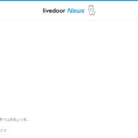
界では本田より有…
クス