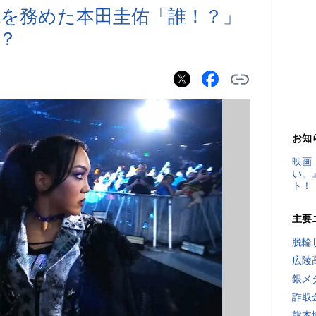
を務めた本田圭佑「誰！？」
？
お知
映画
い。
ト！
主要
脱輪
広陵
銀メ
詐取
熊本