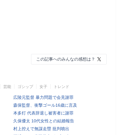
この記事へのみんなの感想は？
芸能
ゴシップ
女子
トレンド
広陵元監督 暴力問題で会見謝罪
森保監督、衝撃ゴール16歳に言及
本多灯 代表辞退し被害者に謝罪
久保優太 10代女性との結婚報告
村上控えで無謀走塁 批判噴出