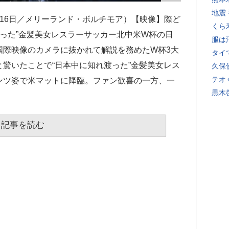
地震
間16日／メリーランド・ボルチモア）【映像】際ど
くら
渡った”金髪美女レスラーサッカー北中米W杯の日
服は
国際映像のカメラに抜かれて解説を務めたW杯3大
タイ
と驚いたことで“日本中に知れ渡った”金髪美女レス
久保
テオ
ンツ姿で米マットに降臨。ファン歓喜の一方、一
黒木
記事を読む