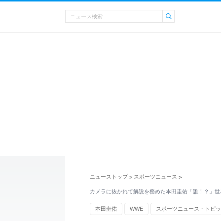
ニューストップ
スポーツニュース
>
>
カメラに抜かれて解説を務めた本田圭佑「誰！？」世
本田圭佑
WWE
スポーツニュース・トピッ