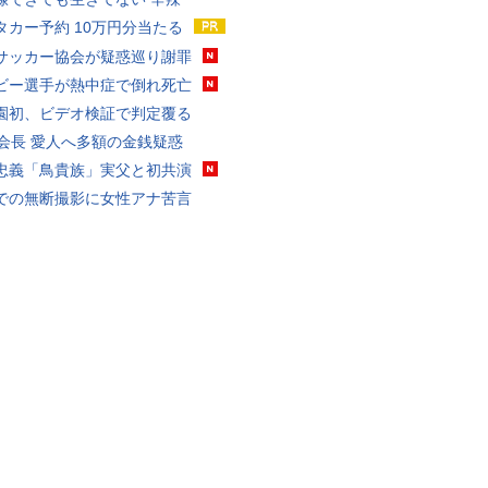
タカー予約 10万円分当たる
サッカー協会が疑惑巡り謝罪
ビー選手が熱中症で倒れ死亡
園初、ビデオ検証で判定覆る
FA会長 愛人へ多額の金銭疑惑
忠義「鳥貴族」実父と初共演
での無断撮影に女性アナ苦言