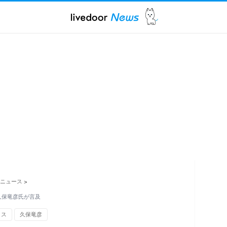
ニュース
>
久保竜彦氏が言及
クス
久保竜彦