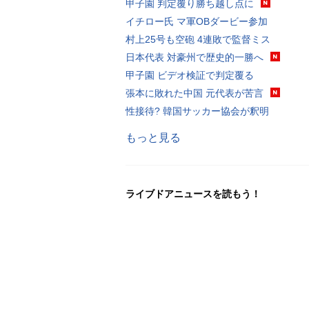
甲子園 判定覆り勝ち越し点に
イチロー氏 マ軍OBダービー参加
村上25号も空砲 4連敗で監督ミス
日本代表 対豪州で歴史的一勝へ
甲子園 ビデオ検証で判定覆る
張本に敗れた中国 元代表が苦言
性接待? 韓国サッカー協会が釈明
もっと見る
ライブドアニュースを読もう！