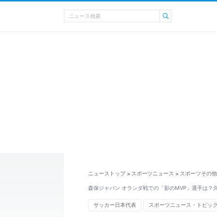
ニューストップ
スポーツニュース
スポーツその他
>
>
森保ジャパン オランダ戦での「影のMVP」選手は？
サッカー日本代表
スポーツニュース・トピッ