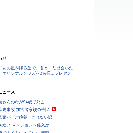
らせ
『あの星が降る丘で、君とまた出会いた
』オリジナルグッズを3名様にプレゼン
ニュース
薫さんの母が94歳で死去
暴走事故 加害者家族の苦悩
宮家が「ご静養」されない訳
も追い マンションへ侵入か
線できても生きてない 辛辣