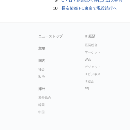
9.
C・ロナ結婚式へ 呼ばれぬ人物も
10.
長友佑都 FC東京で現役続行へ
ニューストップ
IT 経済
経済総合
主要
マーケット
Web
国内
ガジェット
社会
ITビジネス
政治
IT総合
海外
PR
海外総合
韓国
中国