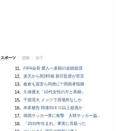
スポーツ
芸能
女子
11.
FIFA会長 愛人へ多額の金銭疑惑
12.
楽天から死球5個 新庄監督が苦言
13.
板倉も冨安ら同僚に? 関係者指摘
14.
久保優太「10代女性の方と再婚」
15.
千賀滉大 メッツで居場所なしか
16.
本多被告 時速50キロ以上超過か
17.
韓国サッカー界に衝撃 大韓サッカー協会に外国人審判への“性的接待”疑惑 韓国メディアが報道
18.
「2010年生まれ」事実に耳疑った