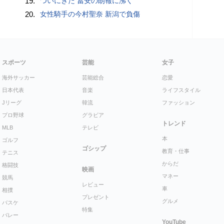
19.
ついにきた 冨安の朗報に沸く
20.
女性騎手の今村聖奈 新潟で負傷
スポーツ
芸能
女子
海外サッカー
芸能総合
恋愛
日本代表
音楽
ライフスタイル
Jリーグ
韓流
ファッション
プロ野球
グラビア
トレンド
MLB
テレビ
本
ゴルフ
ゴシップ
教育・仕事
テニス
からだ
格闘技
映画
マネー
競馬
レビュー
車
相撲
プレゼント
グルメ
バスケ
特集
バレー
YouTube