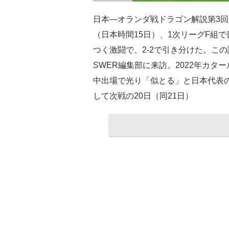
日本―オランダ戦ドラゴン解説第3回
（日本時間15日）、1次リーグF組
つく激闘で、2-2で引き分けた。こ
SWER編集部に来訪。2022年カタ
中出場で光り「似とる」と日本代表
して次戦の20日（同21日）