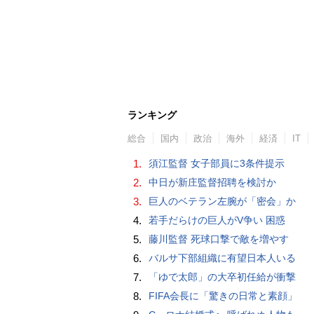
ランキング
総合
国内
政治
海外
経済
IT
1.
須江監督 女子部員に3条件提示
2.
中日が新庄監督招聘を検討か
3.
巨人のベテラン左腕が「密会」か
4.
若手だらけの巨人がV争い 困惑
5.
藤川監督 死球口撃で敵を増やす
6.
バルサ下部組織に有望日本人いる
7.
「ゆで太郎」の大卒初任給が衝撃
8.
FIFA会長に「驚きの日常と素顔」