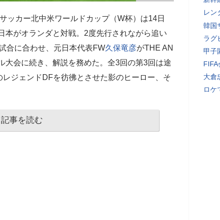
レン
サッカー北中米ワールドカップ（W杯）は14日
韓国
で日本がオランダと対戦。2度先行されながら追い
ラグ
の試合に合わせ、元日本代表FW
久保竜彦
がTHE AN
甲子
ール大会に続き、解説を務めた。全3回の第3回は途
FI
大倉
のレジェンドDFを彷彿とさせた影のヒーロー、そ
ロケ
記事を読む