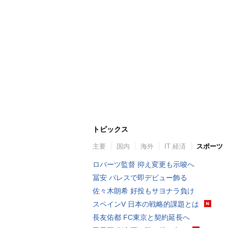
トピックス
主要
国内
海外
IT 経済
スポーツ
ロバーツ監督 抑え変更も示唆へ
冨安 パレスで即デビュー飾る
佐々木朗希 好投もサヨナラ負け
スペインV 日本の戦略的課題とは
長友佑都 FC東京と契約延長へ