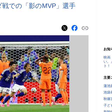
ダ戦での「影のMVP」選手
お知
映画
い。
ト！
主要
蓮池
池袋
秋篠
子ど
新幹