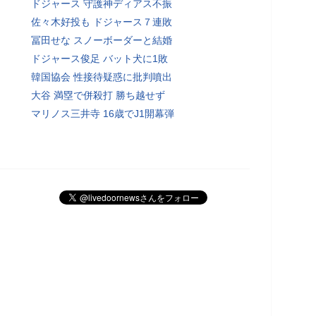
ドジャース 守護神ディアス不振
佐々木好投も ドジャース７連敗
冨田せな スノーボーダーと結婚
ドジャース俊足 バット犬に1敗
韓国協会 性接待疑惑に批判噴出
大谷 満塁で併殺打 勝ち越せず
マリノス三井寺 16歳でJ1開幕弾