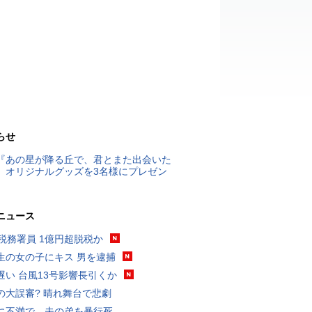
らせ
『あの星が降る丘で、君とまた出会いた
』オリジナルグッズを3名様にプレゼン
ニュース
代税務署員 1億円超脱税か
生の女の子にキス 男を逮捕
遅い 台風13号影響長引くか
の大誤審? 晴れ舞台で悲劇
に不満で…夫の弟を暴行死