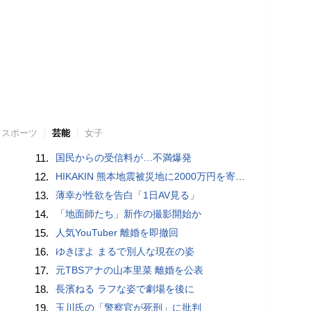
スポーツ
芸能
女子
11.
国民からの受信料が…不満爆発
12.
HIKAKIN 熊本地震被災地に2000万円を寄付「1円でも…支援の輪が広がることを願っています」
13.
薄幸が性欲を告白「1日AV見る」
14.
「地面師たち」新作の撮影開始か
15.
人気YouTuber 離婚を即撤回
16.
ゆきぽよ まるで別人な現在の姿
17.
元TBSアナの山本里菜 離婚を公表
18.
長濱ねる ラフな姿で劇場を後に
19.
玉川氏の「警察官が死刑」に批判