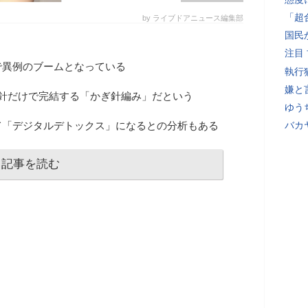
「超
by ライブドアニュース編集部
国民
注目
で異例のブームとなっている
執行
嫌と
の針だけで完結する「かぎ針編み」だという
ゆう
て「デジタルデトックス」になるとの分析もある
バカ
記事を読む