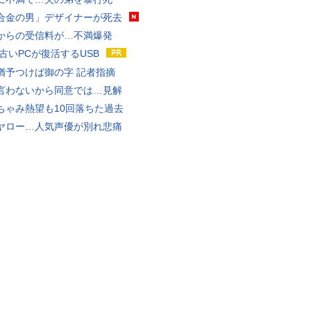
合金の男」デザイナーが死去
からの受信料が…不満爆発
 古いPCが復活するUSB
猶予つけば御の字 記者指摘
言わないから同意では…見解
ちゃみ熱望も10回落ちた過去
ヤロー…人気声優が別れ悲痛