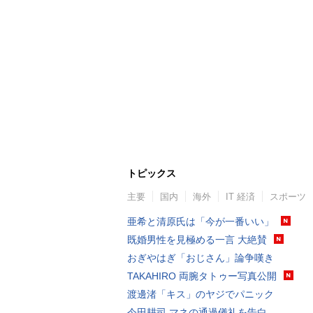
トピックス
主要
国内
海外
IT 経済
スポーツ
亜希と清原氏は「今が一番いい」
既婚男性を見極める一言 大絶賛
おぎやはぎ「おじさん」論争嘆き
TAKAHIRO 両腕タトゥー写真公開
渡邊渚「キス」のヤジでパニック
今田耕司 マネの通過儀礼を告白