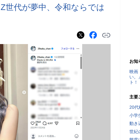
Z世代が夢中、令和ならでは
お知
映画
い。
ト！
主要
20
小学
動き
世紀
態度