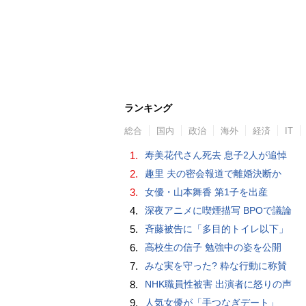
ランキング
総合
国内
政治
海外
経済
IT
1.
寿美花代さん死去 息子2人が追悼
2.
趣里 夫の密会報道で離婚決断か
3.
女優・山本舞香 第1子を出産
4.
深夜アニメに喫煙描写 BPOで議論
5.
斉藤被告に「多目的トイレ以下」
6.
高校生の信子 勉強中の姿を公開
7.
みな実を守った? 粋な行動に称賛
8.
NHK職員性被害 出演者に怒りの声
9.
人気女優が「手つなぎデート」