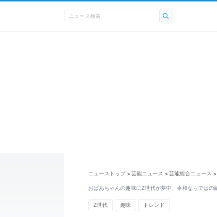
ニューストップ
芸能ニュース
芸能総合ニュース
>
>
>
おばあちゃんの趣味にZ世代が夢中、令和ならではの
Z世代
趣味
トレンド