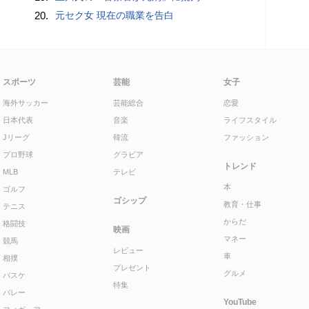
20.
元セク女 現在の職業を告白
スポーツ
芸能
女子
海外サッカー
芸能総合
恋愛
日本代表
音楽
ライフスタイル
Jリーグ
韓流
ファッション
プロ野球
グラビア
トレンド
MLB
テレビ
本
ゴルフ
ゴシップ
教育・仕事
テニス
からだ
格闘技
映画
マネー
競馬
レビュー
車
相撲
プレゼント
グルメ
バスケ
特集
バレー
YouTube