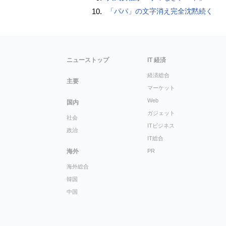
10.
「パパ」の文字消え完全沈黙続く
ニューストップ
IT 経済
経済総合
主要
マーケット
Web
国内
ガジェット
社会
ITビジネス
政治
IT総合
海外
PR
海外総合
韓国
中国