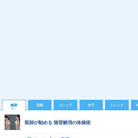
健康
芸能
ゴシップ
女子
トレンド
Y
医師が勧める 猫背解消の体操術