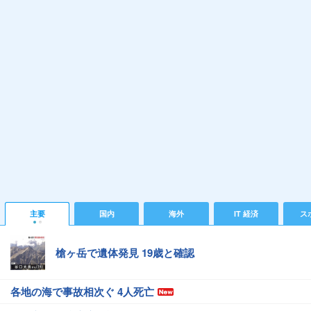
主要
国内
海外
IT 経済
ス
槍ヶ岳で遺体発見 19歳と確認
各地の海で事故相次ぐ 4人死亡