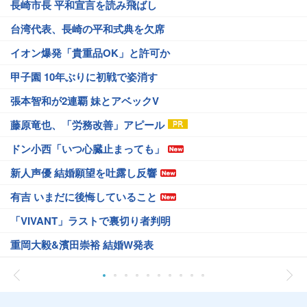
長崎市長 平和宣言を読み飛ばし
台湾代表、長崎の平和式典を欠席
イオン爆発「貴重品OK」と許可か
甲子園 10年ぶりに初戦で姿消す
張本智和が2連覇 妹とアベックV
藤原竜也、「労務改善」アピール
ドン小西「いつ心臓止まっても」
新人声優 結婚願望を吐露し反響
有吉 いまだに後悔していること
「VIVANT」ラストで裏切り者判明
重岡大毅&濱田崇裕 結婚W発表