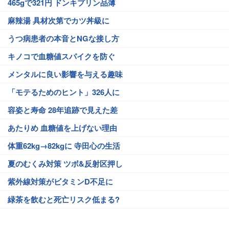
465gで321円 ドンキプリン品薄
麻辣湯 具材次第でカツ丼級に
うつ病患者の本音とNGな接し方
キノコで血糖値スパイクを防ぐ
メンタルに良い影響を与える趣味
「モテるためのヒント」326人に
容姿と寿命 28年追跡で見えた差
あたりめ 血糖値を上げない理由
体重62kg→82kgに 寺田心の生活
夏のむくみ対策 ツボ&反射区押し
紫外線対策がビタミンD不足に
緑茶を飲むと死亡リスク低まる?