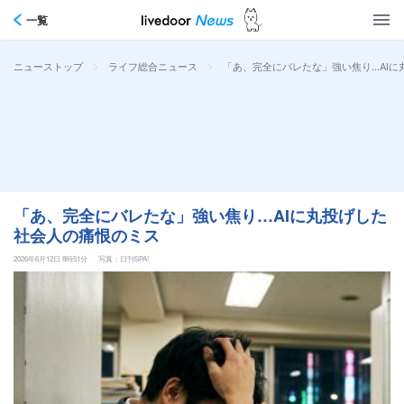
一覧
>
>
「あ、完全にバレたな」強い焦り…AIに
ニューストップ
ライフ総合ニュース
「あ、完全にバレたな」強い焦り…AIに丸投げした
社会人の痛恨のミス
2026年6月12日 8時51分
写真：日刊SPA!