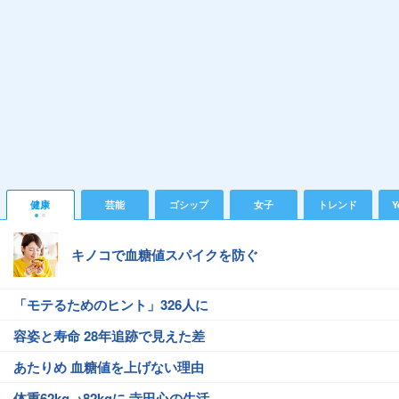
健康
芸能
ゴシップ
女子
トレンド
Y
キノコで血糖値スパイクを防ぐ
「モテるためのヒント」326人に
容姿と寿命 28年追跡で見えた差
あたりめ 血糖値を上げない理由
体重62kg→82kgに 寺田心の生活