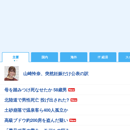
主要
国内
海外
IT 経済
ス
山崎怜奈、突然妊娠だけ公表の訳
母を踏みつけ死なせたか 58歳男
北陸道で男性死亡 投げ出された?
土砂崩落で温泉客ら400人孤立か
高級ブドウ約200房を盗んだ疑い