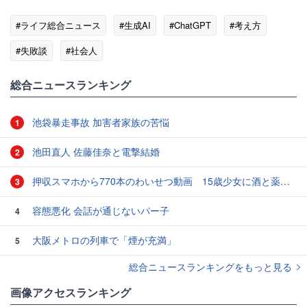
#ライフ総合ニュース
#生成AI
#ChatGPT
#考え方
#失敗談
#社会人
総合ニュースランキング
池袋暴走事故 加害者家族の苦悩
1
池田直人 佐藤佳奈と電撃結婚
2
押収スマホから770本のわいせつ動画 15歳少女に酒と薬飲ませ性的暴行か 54歳男を再逮捕 「薬もありますよ」とSNSで誘い出し
3
容態悪化 会話が通じないパー子
4
大阪メトロの列車で「煙が充満」
5
総合ニュースランキングをもっと見る
画像アクセスランキング