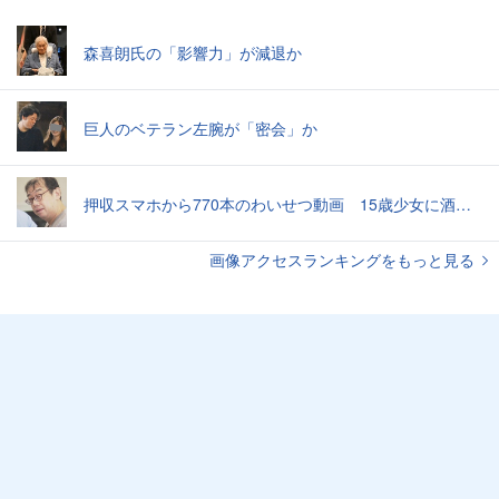
森喜朗氏の「影響力」が減退か
巨人のベテラン左腕が「密会」か
押収スマホから770本のわいせつ動画 15歳少女に酒と薬飲ませ性的暴行か 54歳男を再逮捕 「薬もありますよ」とSNSで誘い出し
画像アクセスランキングをもっと見る