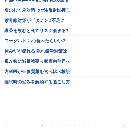
夏のむくみ対策 ツボ&反射区押し
紫外線対策がビタミンD不足に
緑茶を飲むと死亡リスク低まる?
ヨーグルト いつ食べたらいい?
休みだが疲れる 隠れ疲労対策は
母が娘に減量強要→家庭内別居へ
内科医が低糖質麺を食べ比べ検証
睡眠時の悩みを解消する過ごし方