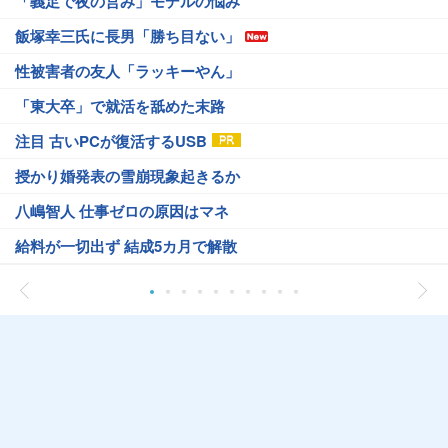
「義足で夜の営み」モデルの悩み
飯塚幸三氏に長男「勝ち目ない」
性被害者の友人「ラッキーやん」
「東大卒」で就活を舐めた末路
注目 古いPCが復活するUSB
授かり婚発表の雪崩現象起きるか
八嶋智人 仕事ゼロの原因はマネ
給料が一切出ず 結成5カ月で解散