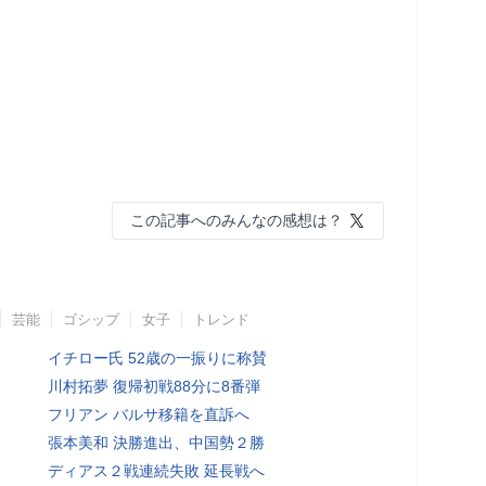
この記事へのみんなの感想は？
芸能
ゴシップ
女子
トレンド
イチロー氏 52歳の一振りに称賛
川村拓夢 復帰初戦88分に8番弾
フリアン バルサ移籍を直訴へ
張本美和 決勝進出、中国勢２勝
ディアス２戦連続失敗 延長戦へ