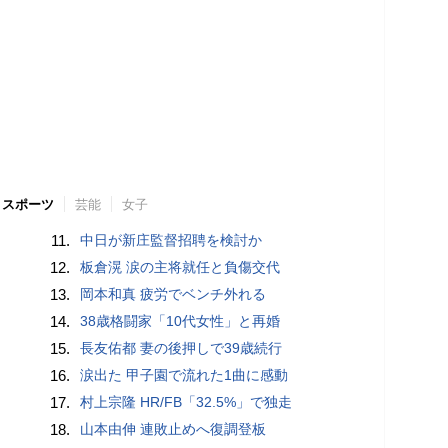
スポーツ
芸能
女子
11.
中日が新庄監督招聘を検討か
12.
板倉滉 涙の主将就任と負傷交代
13.
岡本和真 疲労でベンチ外れる
14.
38歳格闘家「10代女性」と再婚
15.
長友佑都 妻の後押しで39歳続行
16.
涙出た 甲子園で流れた1曲に感動
17.
村上宗隆 HR/FB「32.5%」で独走
18.
山本由伸 連敗止めへ復調登板