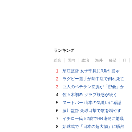
ランキング
総合
国内
政治
海外
経済
IT
1.
須江監督 女子部員に3条件提示
2.
ラグビー選手が熱中症で倒れ死亡
3.
巨人のベテラン左腕が「密会」か
4.
佐々木朗希 グラブ疑惑が続く
5.
ヌートバー 山本の気遣いに感謝
6.
藤川監督 死球口撃で敵を増やす
7.
イチロー氏 52歳でHR連発に驚嘆
8.
始球式で「日本の超大物」に騒然