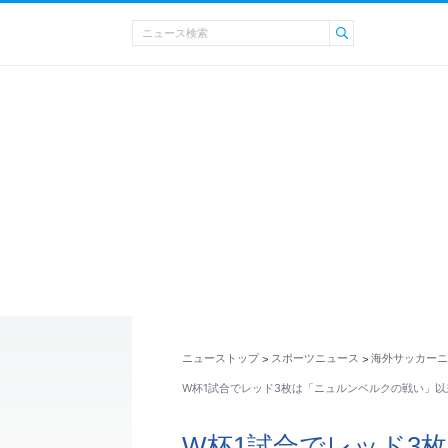
ニューストップ
スポーツニュース
海外サッカーニ
>
>
W杯1試合でレッド3枚は「ニュルンベルクの戦い」以
W杯1試合でレッド3