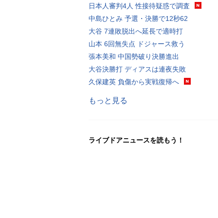
日本人審判4人 性接待疑惑で調査
中島ひとみ 予選・決勝で12秒62
大谷 7連敗脱出へ延長で適時打
山本 6回無失点 ドジャース救う
張本美和 中国勢破り決勝進出
大谷決勝打 ディアスは連夜失敗
久保建英 負傷から実戦復帰へ
もっと見る
ライブドアニュースを読もう！