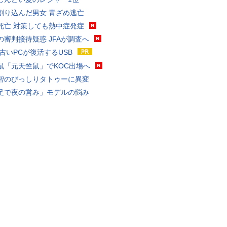
割り込んだ男女 青ざめ逃亡
死亡 対策しても熱中症発症
の審判接待疑惑 JFAが調査へ
 古いPCが復活するUSB
鼠「元天竺鼠」でKOC出場へ
智のびっしりタトゥーに異変
足で夜の営み」モデルの悩み