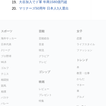
19.
大谷加入でド軍 年商1580億円超
20.
マリナーズ50周年 日本人3人選出
スポーツ
芸能
女子
海外サッカー
芸能総合
恋愛
日本代表
音楽
ライフスタイル
Jリーグ
韓流
ファッション
プロ野球
グラビア
トレンド
MLB
テレビ
本
ゴルフ
ゴシップ
教育・仕事
テニス
からだ
格闘技
映画
マネー
競馬
レビュー
車
相撲
プレゼント
グルメ
バスケ
特集
バレー