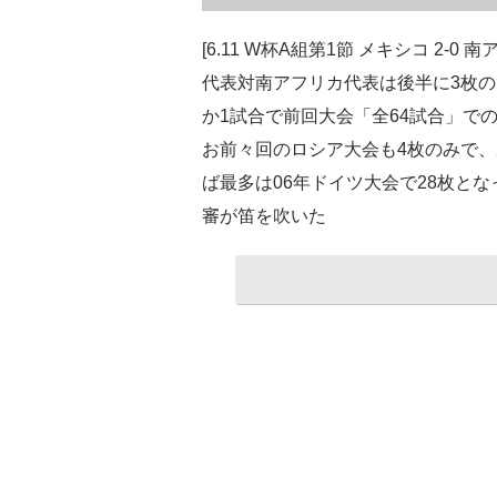
[6.11 W杯A組第1節 メキシコ 2
代表対南アフリカ代表は後半に3枚
か1試合で前回大会「全64試合」で
お前々回のロシア大会も4枚のみで、
ば最多は06年ドイツ大会で28枚と
審が笛を吹いた