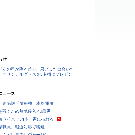
らせ
『あの星が降る丘で、君とまた出会いた
』オリジナルグッズを3名様にプレゼン
ニュース
K、新施設「情報棟」本格運用
を覗くため敷地侵入 49歳男
ョウ並木で54本一斉に枯れる
県職員、報道対応で喫煙
しんどい夏のレジャー1位