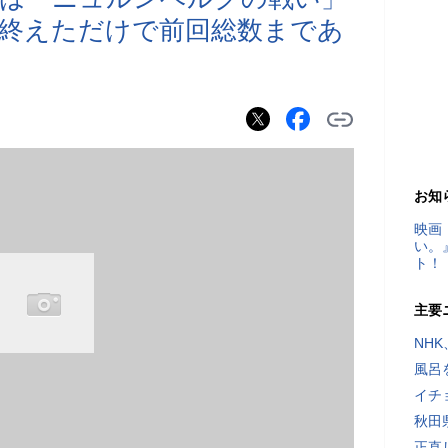
戦終えただけで前回総数まであ
お知
映画
い。
ト！
主要
NH
風呂
イチ
秋田
正直