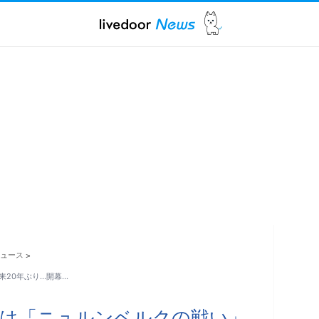
ュース
>
来20年ぶり…開幕…
枚は「ニュルンベルクの戦い」