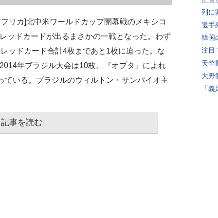
列に
-0 南アフリカ]北中米ワールドカップ開幕戦のメキシコ
選手
のレッドカードが出るまさかの一戦となった。わず
韓国
注目
のレッドカード合計4枚まであと1枚に迫った。な
天竺
2014年ブラジル大会は10枚。『オプタ』によれ
大野
なっている。ブラジルのウィルトン・サンパイオ主
「義
記事を読む