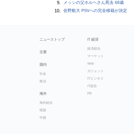
9.
メッシの父ホルヘさん死去 68歳
10.
佐野航大 PSVへの完全移籍が決定
ニューストップ
IT 経済
経済総合
主要
マーケット
Web
国内
ガジェット
社会
ITビジネス
政治
IT総合
海外
PR
海外総合
韓国
中国