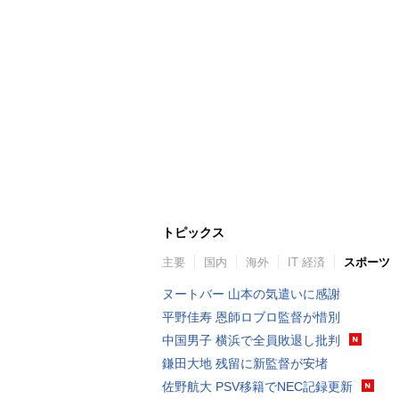
トピックス
主要
国内
海外
IT 経済
スポーツ
ヌートバー 山本の気遣いに感謝
平野佳寿 恩師ロブロ監督が惜別
中国男子 横浜で全員敗退し批判
鎌田大地 残留に新監督が安堵
佐野航大 PSV移籍でNEC記録更新