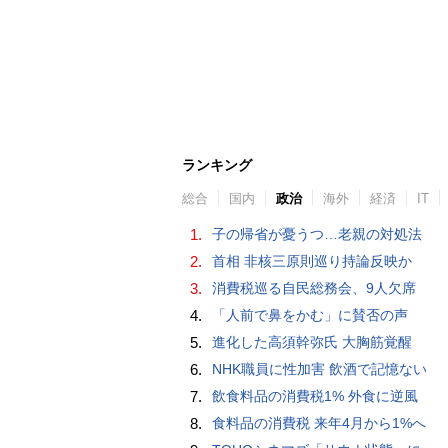
ランキング
総合
国内
政治
海外
経済
IT
1.
子の帰省が憂うつ…老親の対処法
2.
首相 非核三原則巡り持論反映か
3.
消費税巡る自民総務会、9人欠席
4.
「人前で鼻をかむ」に賛否の声
5.
進化した高須幹弥氏 大胸筋覚醒
6.
NHK職員に性加害 飲酒で記憶ない
7.
飲食料品の消費税1% 外食に逆風
8.
食料品の消費税 来年4月から1%へ