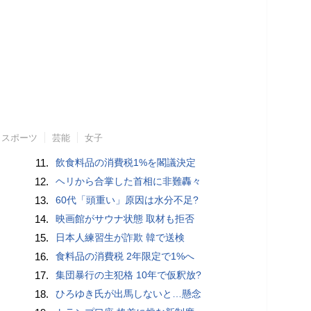
スポーツ
芸能
女子
11.
飲食料品の消費税1%を閣議決定
12.
ヘリから合掌した首相に非難轟々
13.
60代「頭重い」原因は水分不足?
14.
映画館がサウナ状態 取材も拒否
15.
日本人練習生が詐欺 韓で送検
16.
食料品の消費税 2年限定で1%へ
17.
集団暴行の主犯格 10年で仮釈放?
18.
ひろゆき氏が出馬しないと…懸念