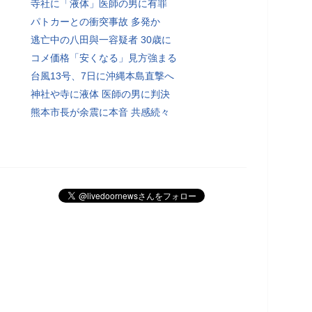
寺社に「液体」医師の男に有罪
パトカーとの衝突事故 多発か
逃亡中の八田與一容疑者 30歳に
コメ価格「安くなる」見方強まる
台風13号、7日に沖縄本島直撃へ
神社や寺に液体 医師の男に判決
熊本市長が余震に本音 共感続々