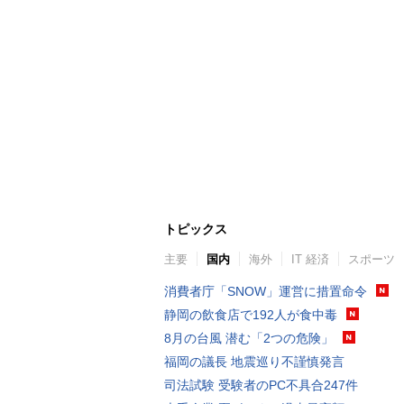
トピックス
主要
国内
海外
IT 経済
スポーツ
消費者庁「SNOW」運営に措置命令
静岡の飲食店で192人が食中毒
8月の台風 潜む「2つの危険」
福岡の議長 地震巡り不謹慎発言
司法試験 受験者のPC不具合247件