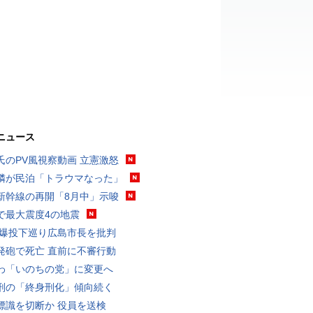
ニュース
氏のPV風視察動画 立憲激怒
隣が民泊「トラウマなった」
新幹線の再開「8月中」示唆
で最大震度4の地震
原爆投下巡り広島市長を批判
発砲で死亡 直前に不審行動
わ「いのちの党」に変更へ
刑の「終身刑化」傾向続く
標識を切断か 役員を送検