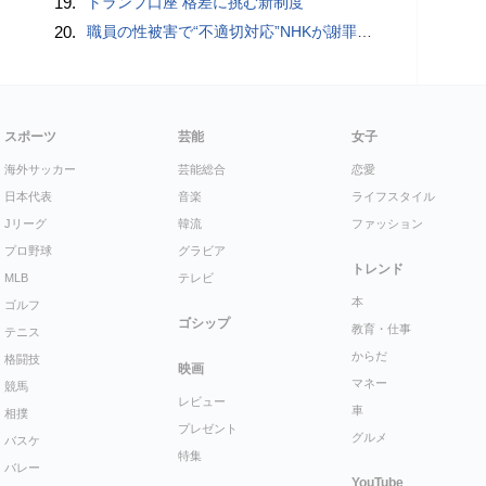
19.
トランプ口座 格差に挑む新制度
20.
職員の性被害で“不適切対応”NHKが謝罪 番組出演者から性被害受け休職…部署異動認めず、関係者処分なし
スポーツ
芸能
女子
海外サッカー
芸能総合
恋愛
日本代表
音楽
ライフスタイル
Jリーグ
韓流
ファッション
プロ野球
グラビア
トレンド
MLB
テレビ
本
ゴルフ
ゴシップ
教育・仕事
テニス
からだ
格闘技
映画
マネー
競馬
レビュー
車
相撲
プレゼント
グルメ
バスケ
特集
バレー
YouTube