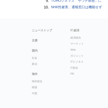
9.
TOHOシネマズ「サウナ状態」に
10.
NHK性被害、通報窓口は機能せず
ニューストップ
IT 経済
経済総合
主要
マーケット
Web
国内
ガジェット
社会
ITビジネス
政治
IT総合
海外
PR
海外総合
韓国
中国