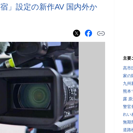
宿」設定の新作AV 国内外か
主要
高市
家の
九州
熊本
露 
警官
れい
無期
道路