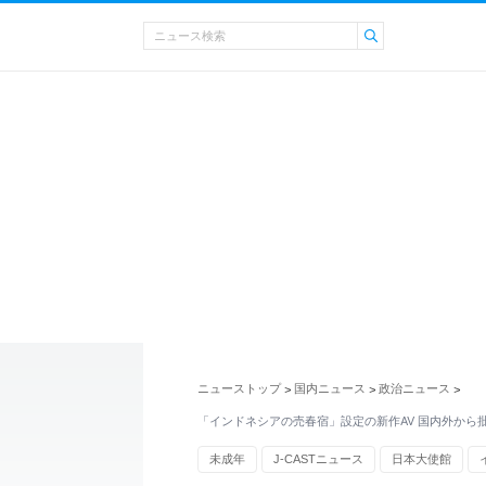
ニューストップ
国内ニュース
政治ニュース
>
>
>
「インドネシアの売春宿」設定の新作AV 国内外から
未成年
J-CASTニュース
日本大使館