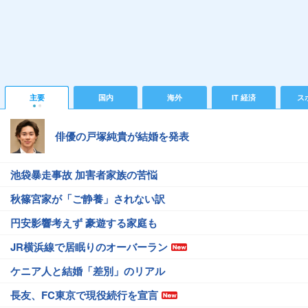
主要
国内
海外
IT 経済
ス
俳優の戸塚純貴が結婚を発表
池袋暴走事故 加害者家族の苦悩
秋篠宮家が「ご静養」されない訳
円安影響考えず 豪遊する家庭も
JR横浜線で居眠りのオーバーラン
ケニア人と結婚「差別」のリアル
長友、FC東京で現役続行を宣言