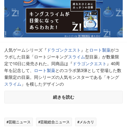
人気ゲームシリーズ『
ドラゴンクエスト
』と
ロート製薬
がコ
ラボした目薬「ロートジーキング
スライム
型目薬」が数量限
定で10日に発売された。同商品は『
ドラゴンクエスト
』40周
年を記念して、
ロート製薬
とのコラボ第3弾として登場した数
量限定の目薬。同シリーズの人気モンスターである「キング
スライム
」を模したデザインの
続きを読む
#芸能ニュース
#芸能総合ニュース
#メルカリ