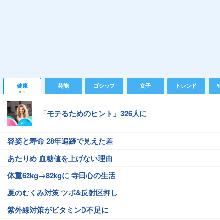
健康
芸能
ゴシップ
女子
トレンド
Y
「モテるためのヒント」326人に
容姿と寿命 28年追跡で見えた差
あたりめ 血糖値を上げない理由
体重62kg→82kgに 寺田心の生活
夏のむくみ対策 ツボ&反射区押し
紫外線対策がビタミンD不足に