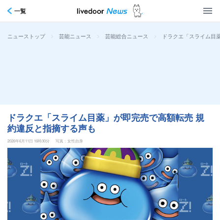
一覧
>
>
>
ドラクエ「スライム目
ニューストップ
芸能ニュース
芸能総合ニュース
ドラクエ「スライム目薬」が即完売で高額転売 規
約違反と指摘する声も
2026年6月11日 16時30分
写真：女性自身