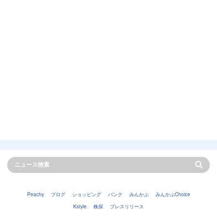
Peachy
ブログ
ショッピング
バンク
みんかぶ
みんかぶChoice
Kstyle
株探
プレスリリース