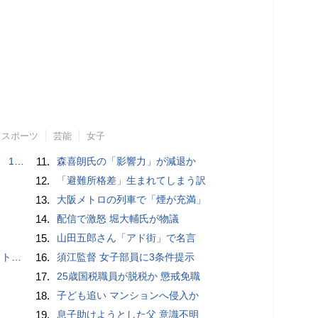
スポーツ
芸能
女子
で誘い出し
11.
森喜朗氏の「影響力」が減退か
12.
「避難所格差」生まれてしまう訳
13.
大阪メトロの列車で「煙が充満」
14.
配信で激怒 堀大輔氏が物議
15.
山田五郎さん「アド街」で名言
岡山県警
16.
須江監督 女子部員に3条件提示
17.
25歳国税職員が脱税か 懲戒免職
18.
子ども追い マンションへ侵入か
19.
息子助けようとした父 意識不明