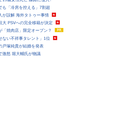
でも「冷房を控える」7割超
人が誤解 海外タトゥー事情
航大 PSVへの完全移籍が決定
が「焼肉店」限定オープン？
せない不祥事タレント」1位
の戸塚純貴が結婚を発表
で激怒 堀大輔氏が物議