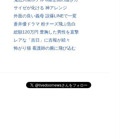
サイゼが化ける 神アレンジ
外面の良い義母 誤爆LINEで一変
蒼井優ドラマ 粉チーズ飛ぶ告白
総額120万円 豊胸した男性を直撃
レアな「吉日」に吉報が続々
怖がり猫 看護師の腕に飛び込む