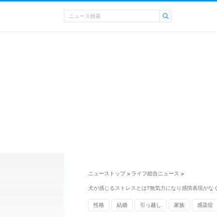
ニューストップ
ライフ総合ニュース
>
>
犬が感じるストレスとは?無気力になり感情表現がな
性格
結婚
引っ越し
家族
感染症