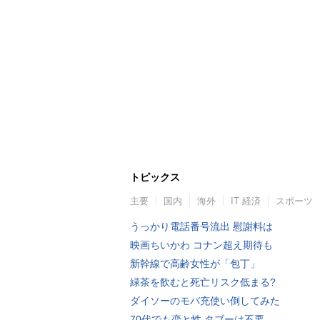
トピックス
主要
国内
海外
IT 経済
スポーツ
うっかり電話番号流出 慰謝料は
映画ちいかわ コナン超え期待も
新幹線で高齢女性が「包丁」
緑茶を飲むと死亡リスク低まる?
ダイソーのモバ充使い倒してみた
70代でも恋と性 タブーは不要