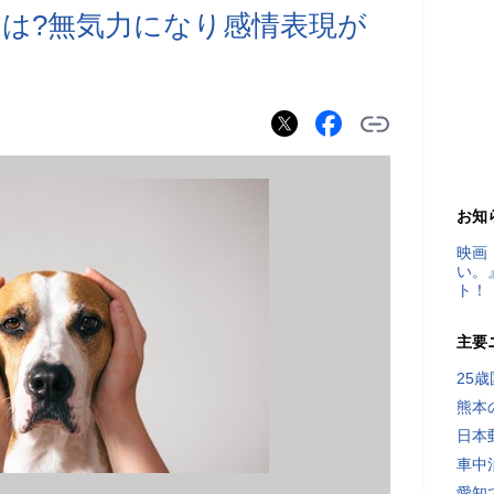
は?無気力になり感情表現が
お知
映画
い。
ト！
主要
25
熊本
日本
車中
愛知