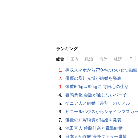
ランキング
総合
国内
政治
海外
経済
IT
1.
押収スマホから770本のわいせつ動画 15歳少女に酒と薬飲ませ性的暴行か 54歳男を再逮捕 「薬もありますよ」とSNS
2.
俳優の及川光博が結婚を発表
3.
体重62kg→82kgに 寺田心の生活
4.
容態悪化 会話が通じないパー子
5.
ケニア人と結婚「差別」のリアル
6.
ビニールハウスからシャインマスカット約200房を盗んだ疑い ネットで販売か 無職の男（42）逮捕 
7.
俳優の戸塚純貴が結婚を発表
8.
池田直人 佐藤佳奈と電撃結婚
9.
日本人が誤解 海外タトゥー事情