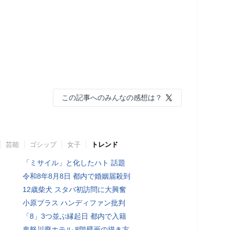
この記事へのみんなの感想は？
芸能
ゴシップ
女子
トレンド
「ミサイル」と化したハト 話題
令和8年8月8日 都内で婚姻届殺到
12歳柴犬 スタバ初訪問に大興奮
小原ブラス ハンディファン批判
「8」3つ並ぶ縁起日 都内で入籍
鬼怒川廃ホテル 8階壁画の描き方