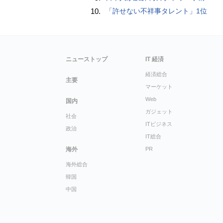
10.
「許せない不祥事タレント」1位
ニューストップ
IT 経済
経済総合
主要
マーケット
Web
国内
ガジェット
社会
ITビジネス
政治
IT総合
海外
PR
海外総合
韓国
中国