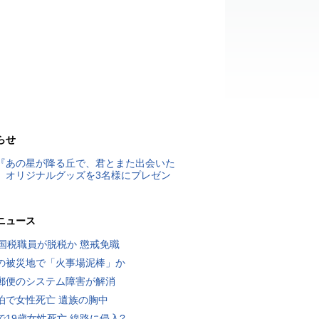
らせ
『あの星が降る丘で、君とまた出会いた
』オリジナルグッズを3名様にプレゼン
ニュース
歳国税職員が脱税か 懲戒免職
の被災地で「火事場泥棒」か
郵便のシステム障害が解消
泊で女性死亡 遺族の胸中
で19歳女性死亡 線路に侵入?