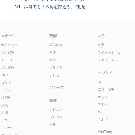
20.
猛暑でも「冷房を控える」7割超
スポーツ
芸能
女子
海外サッカー
芸能総合
恋愛
日本代表
音楽
ライフスタイル
Jリーグ
韓流
ファッション
プロ野球
グラビア
トレンド
MLB
テレビ
本
ゴルフ
ゴシップ
教育・仕事
テニス
からだ
格闘技
映画
マネー
競馬
レビュー
車
相撲
プレゼント
グルメ
バスケ
特集
バレー
YouTube