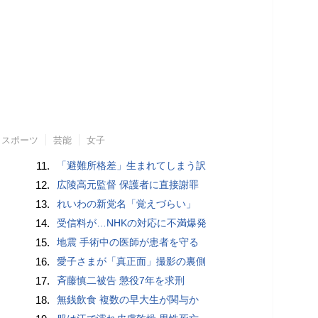
スポーツ
芸能
女子
11.
「避難所格差」生まれてしまう訳
12.
広陵高元監督 保護者に直接謝罪
13.
れいわの新党名「覚えづらい」
14.
受信料が…NHKの対応に不満爆発
15.
地震 手術中の医師が患者を守る
16.
愛子さまが「真正面」撮影の裏側
17.
斉藤慎二被告 懲役7年を求刑
18.
無銭飲食 複数の早大生が関与か