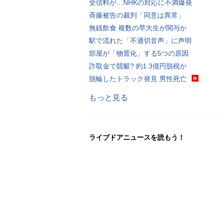
受信料が…NHKの対応に不満爆発
斉藤被告の裁判「同意は異常」
無銭飲食 複数の早大生が関与か
駅で流れた「不適切音声」に声明
部屋が「物置化」する5つの原因
詐取金で競艇? 約1.3億円脱税か
脱輪したトラック発見 男性死亡
もっと見る
ライブドアニュースを読もう！