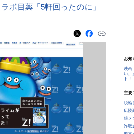
ラボ目薬「5軒回ったのに」
お知
映画
い。
ト！
主要
脱輪
広陵
銀メ
詐取
熊本