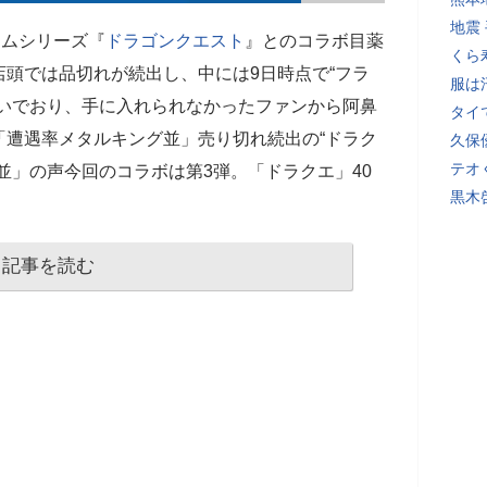
地震
ームシリーズ『
ドラゴンクエスト
』とのコラボ目薬
くら
頭では品切れが続出し、中には9日時点で“フラ
服は
次いでおり、手に入れられなかったファンから阿鼻
タイ
「遭遇率メタルキング並」売り切れ続出の“ドラク
久保
テオ
並」の声今回のコラボは第3弾。「ドラクエ」40
黒木
記事を読む