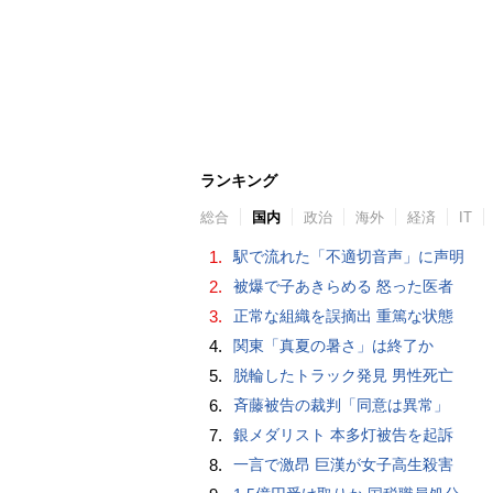
ランキング
総合
国内
政治
海外
経済
IT
1.
駅で流れた「不適切音声」に声明
2.
被爆で子あきらめる 怒った医者
3.
正常な組織を誤摘出 重篤な状態
4.
関東「真夏の暑さ」は終了か
5.
脱輪したトラック発見 男性死亡
6.
斉藤被告の裁判「同意は異常」
7.
銀メダリスト 本多灯被告を起訴
8.
一言で激昂 巨漢が女子高生殺害