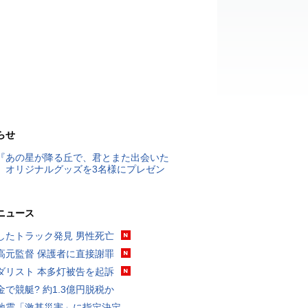
らせ
『あの星が降る丘で、君とまた出会いた
』オリジナルグッズを3名様にプレゼン
ニュース
したトラック発見 男性死亡
高元監督 保護者に直接謝罪
ダリスト 本多灯被告を起訴
金で競艇? 約1.3億円脱税か
地震「激甚災害」に指定決定