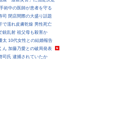
 手術中の医師が患者を守る
寿司 閉店間際の大盛り話題
汗で濡れ皮膚乾燥 男性死亡
で銃乱射 祖父母も殺害か
優太 10代女性との結婚報告
くん 加藤乃愛との破局発表
啓司氏 逮捕されていたか