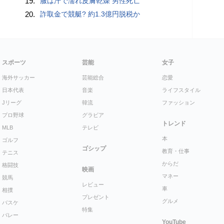
19.
服は汗で濡れ皮膚乾燥 男性死亡
20.
詐取金で競艇? 約1.3億円脱税か
スポーツ
芸能
女子
海外サッカー
芸能総合
恋愛
日本代表
音楽
ライフスタイル
Jリーグ
韓流
ファッション
プロ野球
グラビア
トレンド
MLB
テレビ
本
ゴルフ
ゴシップ
教育・仕事
テニス
からだ
格闘技
映画
マネー
競馬
レビュー
車
相撲
プレゼント
グルメ
バスケ
特集
バレー
YouTube