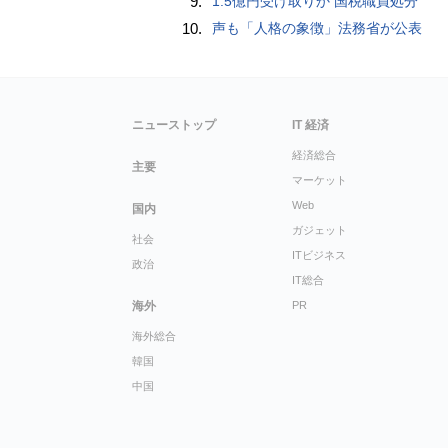
9.
1.5億円受け取りか 国税職員処分
10.
声も「人格の象徴」法務省が公表
ニューストップ
IT 経済
経済総合
主要
マーケット
Web
国内
ガジェット
社会
ITビジネス
政治
IT総合
海外
PR
海外総合
韓国
中国