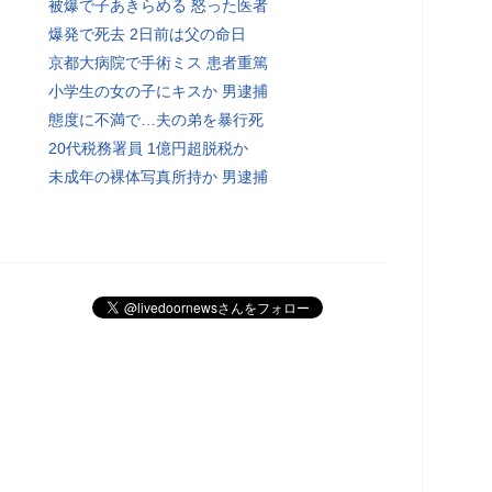
被爆で子あきらめる 怒った医者
爆発で死去 2日前は父の命日
京都大病院で手術ミス 患者重篤
小学生の女の子にキスか 男逮捕
態度に不満で…夫の弟を暴行死
20代税務署員 1億円超脱税か
未成年の裸体写真所持か 男逮捕