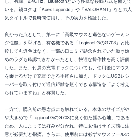
し、有線、2.4GHz、Bluetoothという多様な接続方式を備えて
いる。鍋ログは「Apex Legends」や「VALORANT」などの人
気タイトルで長時間使用し、その実力を検証した。
良かった点として、第一に「高級マウスと遜色ないゲーミン
グ性能」を挙げる。有名機である「Logicool GのG703」と比
較しても遜色はなく、一部の口コミで懸念されていた動き始
めのラグも確認できなかったとし、快適な操作性を高く評価
した。また、付属の充電ドックについても、使用後にマウス
を乗せるだけで充電できる手軽さに加え、ドックにUSBレシ
ーバーを取り付けて通信距離を短くできる構造を「よく考え
られていますね」と称賛した。
一方で、購入前の懸念点にも触れている。本体のサイズがや
や大きめで「Logicool GのG703に良く似た掴み心地」である
ため、人によっては好みが分かれ、特に女性はサイズ感に注
意が必要だと指摘。さらに、使用前には必ずマウスソールの