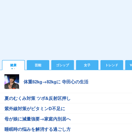
健康
芸能
ゴシップ
女子
トレンド
Y
体重62kg→82kgに 寺田心の生活
夏のむくみ対策 ツボ&反射区押し
紫外線対策がビタミンD不足に
母が娘に減量強要→家庭内別居へ
睡眠時の悩みを解消する過ごし方