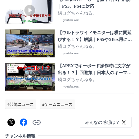
｜PS5、PS4に対応
鍋ログちゃんねる。
youtube.com
【ウルトラワイドモニターは横に間延
びする！？】解説｜PS5やXBox用にウ
ルトラワイドモニターを買うと後悔す
鍋ログちゃんねる。
る理由
youtube.com
【APEXでキーボード操作時に文字が
出る！？】回避策｜日本人のキーマウ
勢のみに生じているバグ
鍋ログちゃんねる。
youtube.com
#芸能ニュース
#ゲームニュース
みんなの感想は？
チャンネル情報