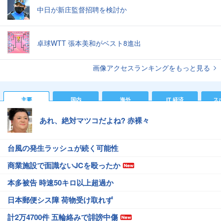
中日が新庄監督招聘を検討か
卓球WTT 張本美和がベスト8進出
画像アクセスランキングをもっと見る
主要
国内
海外
IT 経済
ス
あれ、絶対マツコだよね? 赤裸々
台風の発生ラッシュが続く可能性
商業施設で面識ないJCを殴ったか
本多被告 時速50キロ以上超過か
日本郵便シス障 荷物受け取れず
計2万4700件 五輪絡みで誹謗中傷