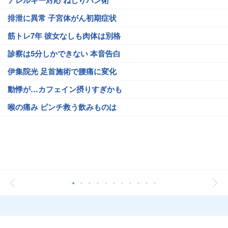
アレルギー対応 ねじりパン術
排泄に異常 子宮体がん初期症状
筋トレ7年 彼女なしも肉体は別格
診察は5分しかできない 本音告白
伊集院光 足首施術で腰痛に変化
動悸が…カフェイン摂りすぎかも
喉の痛み ピンチ救う飲みものは