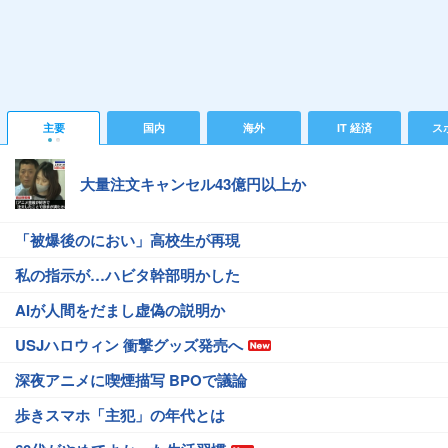
主要
国内
海外
IT 経済
ス
大量注文キャンセル43億円以上か
「被爆後のにおい」高校生が再現
私の指示が…ハビタ幹部明かした
AIが人間をだまし虚偽の説明か
USJハロウィン 衝撃グッズ発売へ
深夜アニメに喫煙描写 BPOで議論
歩きスマホ「主犯」の年代とは