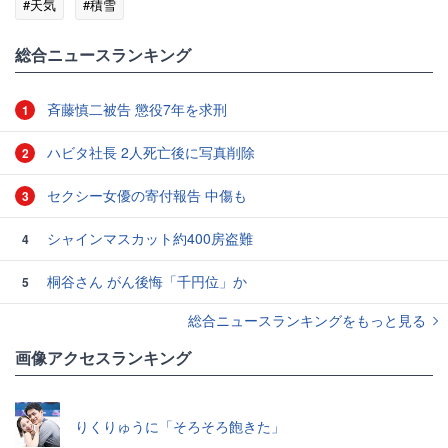
#天気
#積雪
総合ニュースランキング
斉藤慎二被告 懲役7年を求刑
1
ハビタ社長 2人死亡後に写真削除
2
セクシー女優の寄付報告 中傷も
3
シャインマスカット約400房盗難
4
桐谷さん がん後悔「千円位」か
5
総合ニュースランキングをもっと見る
画像アクセスランキング
りくりゅうに「そろそろ飽きた」