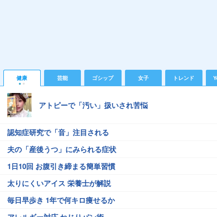
健康
芸能
ゴシップ
女子
トレンド
Y
アトピーで「汚い」扱いされ苦悩
認知症研究で「音」注目される
夫の「産後うつ」にみられる症状
1日10回 お腹引き締まる簡単習慣
太りにくいアイス 栄養士が解説
毎日早歩き 1年で何キロ痩せるか