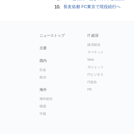
10.
長友佑都 FC東京で現役続行へ
ニューストップ
IT 経済
経済総合
主要
マーケット
Web
国内
ガジェット
社会
ITビジネス
政治
IT総合
海外
PR
海外総合
韓国
中国