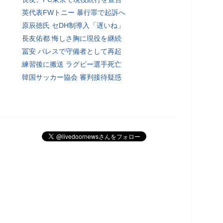
英代表FWトニー 暴行罪で起訴へ
原辰徳氏 セDH制導入「遅いね」
長友佑都 悔しさ胸に現役を継続
冨安 パレスで守備者として再起
練習後に搬送 ラグビー選手死亡
韓国サッカー協会 審判接待疑惑