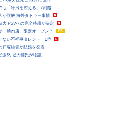
でも「冷房を控える」7割超
人が誤解 海外タトゥー事情
航大 PSVへの完全移籍が決定
が「焼肉店」限定オープン？
せない不祥事タレント」1位
の戸塚純貴が結婚を発表
で激怒 堀大輔氏が物議