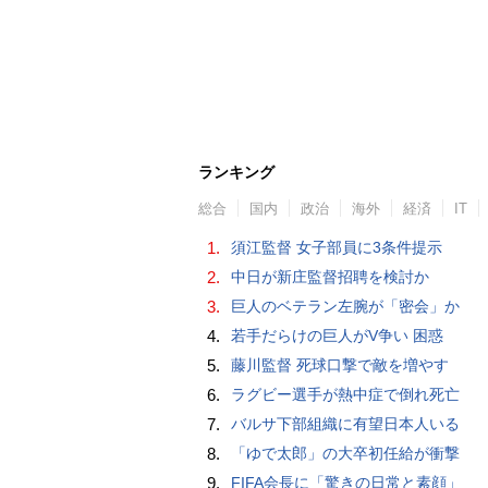
ランキング
総合
国内
政治
海外
経済
IT
1.
須江監督 女子部員に3条件提示
2.
中日が新庄監督招聘を検討か
3.
巨人のベテラン左腕が「密会」か
4.
若手だらけの巨人がV争い 困惑
5.
藤川監督 死球口撃で敵を増やす
6.
ラグビー選手が熱中症で倒れ死亡
7.
バルサ下部組織に有望日本人いる
8.
「ゆで太郎」の大卒初任給が衝撃
9.
FIFA会長に「驚きの日常と素顔」