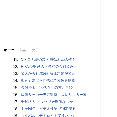
スポーツ
芸能
女子
11.
C・ロナ結婚式へ 呼ばれぬ人物も
12.
FIFA会長 愛人へ多額の金銭疑惑
13.
楽天から死球5個 新庄監督が苦言
14.
板倉も冨安ら同僚に? 関係者指摘
15.
久保優太「10代女性の方と再婚」
16.
韓国サッカー界に衝撃 大韓サッカー協会に外国人審判への“性的接待”疑惑 韓国メディアが報道
17.
千賀滉大 メッツで居場所なしか
18.
甲子園初、ビデオ検証で判定覆る
19.
スクバル「デトロイト戻りたい」