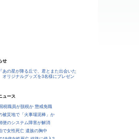
らせ
『あの星が降る丘で、君とまた出会いた
』オリジナルグッズを3名様にプレゼン
ニュース
歳国税職員が脱税か 懲戒免職
の被災地で「火事場泥棒」か
郵便のシステム障害が解消
泊で女性死亡 遺族の胸中
で19歳女性死亡 線路に侵入?