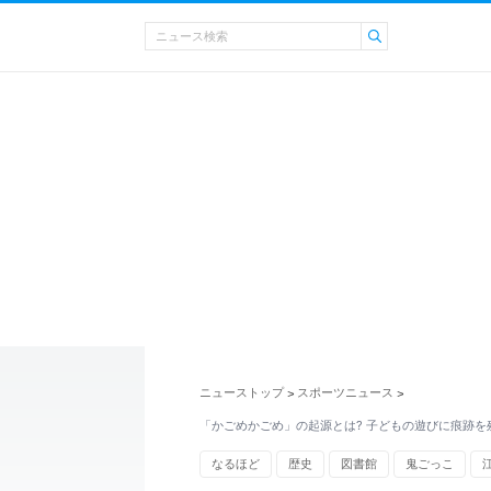
ニューストップ
スポーツニュース
>
>
「かごめかごめ」の起源とは? 子どもの遊びに痕跡を
なるほど
歴史
図書館
鬼ごっこ
筑波大学