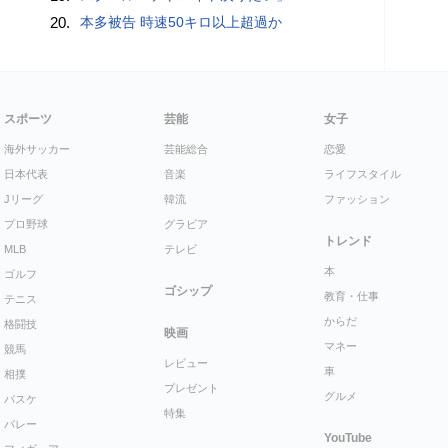
20.
本多被告 時速50キロ以上超過か
スポーツ
芸能
女子
海外サッカー
芸能総合
恋愛
日本代表
音楽
ライフスタイル
Jリーグ
韓流
ファッション
プロ野球
グラビア
トレンド
MLB
テレビ
本
ゴルフ
ゴシップ
教育・仕事
テニス
からだ
格闘技
映画
マネー
競馬
レビュー
車
相撲
プレゼント
グルメ
バスケ
特集
バレー
YouTube