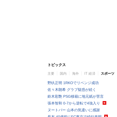
トピックス
主要
国内
海外
IT 経済
スポーツ
野杁正明 1RKOでリベンジ成功
佐々木朗希 グラブ疑惑が続く
鈴木彩艶 PSG移籍に地元紙が苦言
張本智和 0-7から逆転で4強入り
ヌートバー 山本の気遣いに感謝
長友 40歳前にFC東京で続行表明