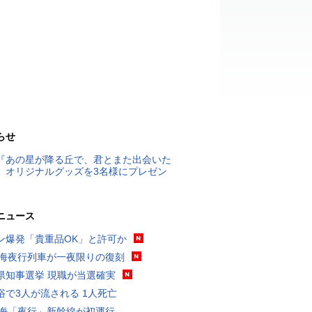
らせ
『あの星が降る丘で、君とまた出会いた
』オリジナルグッズを3名様にプレゼン
ニュース
ン爆発「貴重品OK」と許可か
東海夜行列車が一夜限りの復刻
県知事選挙 現職が当選確実
浴で3人が流される 1人死亡
東海「夜行」新幹線が初運行