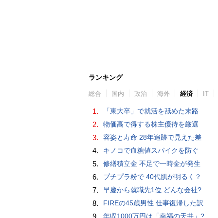
ランキング
総合
国内
政治
海外
経済
IT
1.
「東大卒」で就活を舐めた末路
2.
物価高で得する株主優待を厳選
3.
容姿と寿命 28年追跡で見えた差
4.
キノコで血糖値スパイクを防ぐ
5.
修繕積立金 不足で一時金が発生
6.
プチプラ粉で 40代肌が明るく？
7.
早慶から就職先1位 どんな会社?
8.
FIREの45歳男性 仕事復帰した訳
9.
年収1000万円は「幸福の天井」?