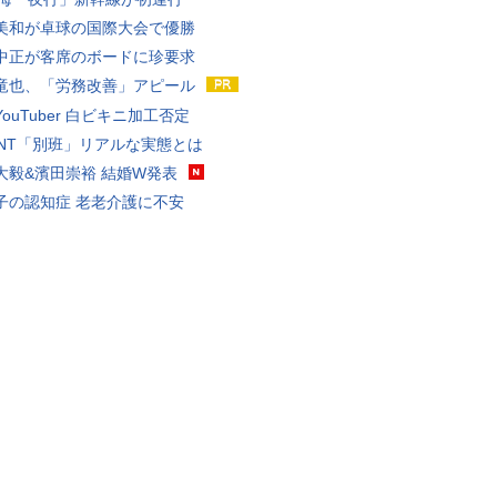
美和が卓球の国際大会で優勝
中正が客席のボードに珍要求
竜也、「労務改善」アピール
ouTuber 白ビキニ加工否定
VANT「別班」リアルな実態とは
大毅&濱田崇裕 結婚W発表
子の認知症 老老介護に不安