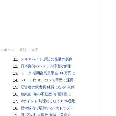
スポーツ
芸能
女子
11.
スキマバイト 訴訟に発展の裏側
12.
日本郵便のシステム障害が解消
13.
トヨタ 期間従業員手当100万円に
14.
50・60代 オルカンで手堅く運用
15.
経営者の飲食費 経費になる5条件
16.
相続前5年の不動産 時価評価に
17.
Vポイント 無理なく狙う10%還元
18.
新幹線内で増加する2大トラブル
19.
月2万の駐車場代 老後に見直す