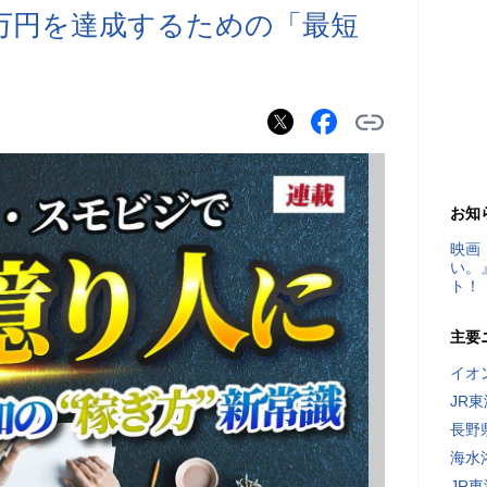
0万円を達成するための「最短
お知
映画
い。
ト！
主要
イオ
JR
長野
海水
JR