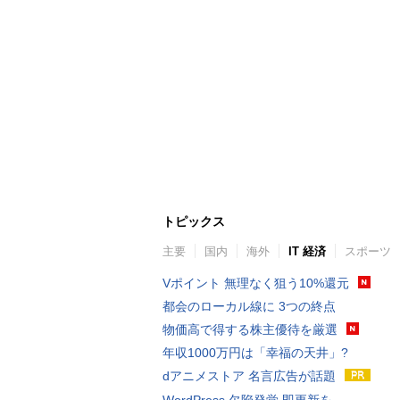
トピックス
主要
国内
海外
IT 経済
スポーツ
Vポイント 無理なく狙う10%還元
都会のローカル線に 3つの終点
物価高で得する株主優待を厳選
年収1000万円は「幸福の天井」?
dアニメストア 名言広告が話題
WordPress 欠陥発覚 即更新を