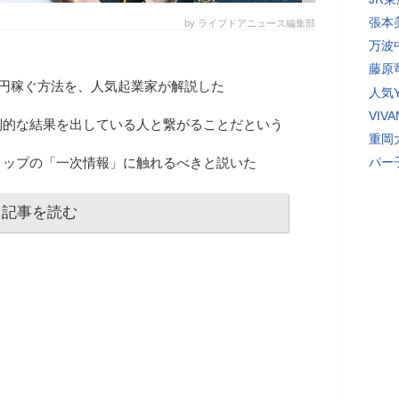
張本
by ライブドアニュース編集部
万波
藤原
万円稼ぐ方法を、人気起業家が解説した
人気Y
VI
倒的な結果を出している人と繋がることだという
重岡
トップの「一次情報」に触れるべきと説いた
パー
記事を読む