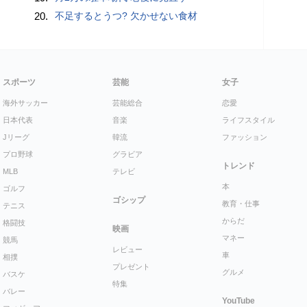
20.
不足するとうつ? 欠かせない食材
スポーツ
芸能
女子
海外サッカー
芸能総合
恋愛
日本代表
音楽
ライフスタイル
Jリーグ
韓流
ファッション
プロ野球
グラビア
トレンド
MLB
テレビ
本
ゴルフ
ゴシップ
教育・仕事
テニス
からだ
格闘技
映画
マネー
競馬
レビュー
車
相撲
プレゼント
グルメ
バスケ
特集
バレー
YouTube