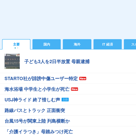
主要
国内
海外
IT 経済
ス
子ども3人を2日半放置 母親逮捕
STARTO社が誹謗中傷ユーザー特定
海水浴場 中学生と小学生が死亡
USJ神ライド 終了惜しむ声
路線バスとトラック 正面衝突
台風15号が関東上陸 列島横断か
「介護イラつき」母踏みつけ死亡