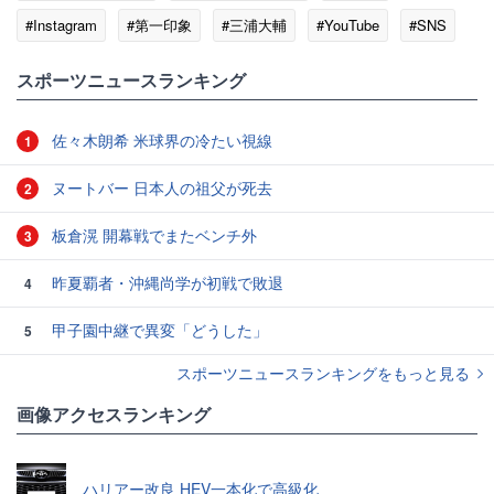
#Instagram
#第一印象
#三浦大輔
#YouTube
#SNS
スポーツニュースランキング
佐々木朗希 米球界の冷たい視線
1
ヌートバー 日本人の祖父が死去
2
板倉滉 開幕戦でまたベンチ外
3
昨夏覇者・沖縄尚学が初戦で敗退
4
甲子園中継で異変「どうした」
5
スポーツニュースランキングをもっと見る
画像アクセスランキング
ハリアー改良 HEV一本化で高級化