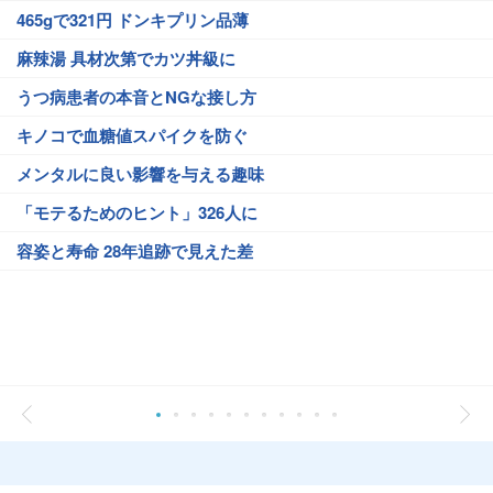
465gで321円 ドンキプリン品薄
麻辣湯 具材次第でカツ丼級に
うつ病患者の本音とNGな接し方
キノコで血糖値スパイクを防ぐ
メンタルに良い影響を与える趣味
「モテるためのヒント」326人に
容姿と寿命 28年追跡で見えた差