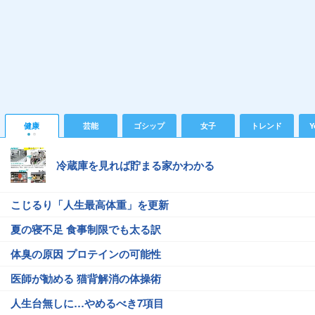
健康
芸能
ゴシップ
女子
トレンド
Y
冷蔵庫を見れば貯まる家かわかる
こじるり「人生最高体重」を更新
夏の寝不足 食事制限でも太る訳
体臭の原因 プロテインの可能性
医師が勧める 猫背解消の体操術
人生台無しに…やめるべき7項目