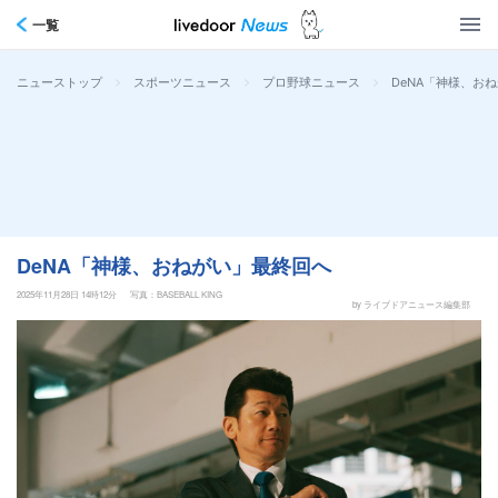
一覧
>
>
>
DeNA「神様、お
ニューストップ
スポーツニュース
プロ野球ニュース
DeNA「神様、おねがい」最終回へ
2025年11月28日 14時12分
写真：BASEBALL KING
by ライブドアニュース編集部