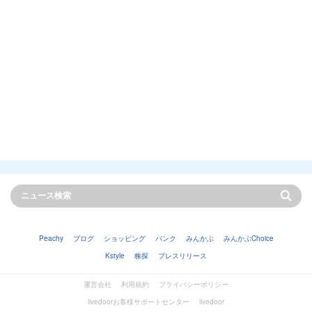
Peachy
ブログ
ショッピング
バンク
みんかぶ
みんかぶChoice
Kstyle
株探
プレスリリース
運営会社
利用規約
プライバシーポリシー
livedoorお客様サポートセンター
livedoor