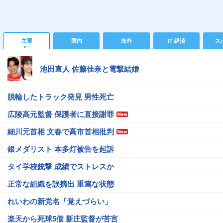
主要
国内
海外
IT 経済
ス
池田直人 佐藤佳奈と電撃結婚
脱輪したトラック発見 男性死亡
広陵高元監督 保護者に直接謝罪
細川元首相 文春で高市首相批判
銀メダリスト 本多灯被告を起訴
タイ学校銃撃 成績でストレスか
正常な組織を誤摘出 重篤な状態
れいわの新党名「覚えづらい」
楽天から死球5個 新庄監督が苦言