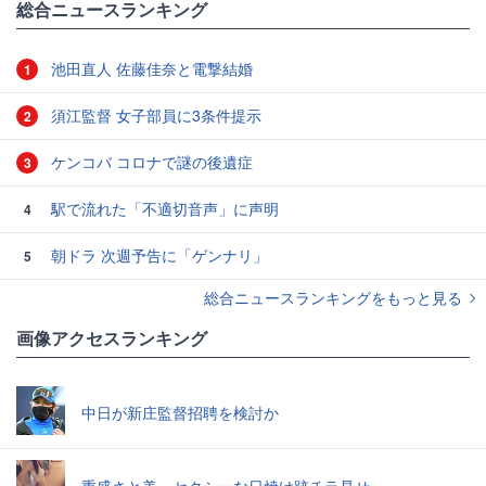
総合ニュースランキング
池田直人 佐藤佳奈と電撃結婚
1
須江監督 女子部員に3条件提示
2
ケンコバ コロナで謎の後遺症
3
駅で流れた「不適切音声」に声明
4
朝ドラ 次週予告に「ゲンナリ」
5
総合ニュースランキングをもっと見る
画像アクセスランキング
中日が新庄監督招聘を検討か
重盛さと美、セクシーな日焼け跡チラ見せ