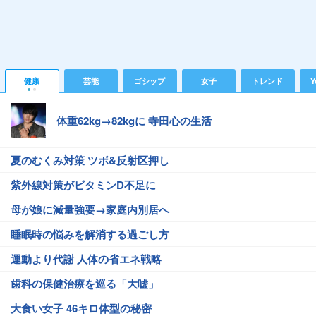
健康
芸能
ゴシップ
女子
トレンド
Y
体重62kg→82kgに 寺田心の生活
夏のむくみ対策 ツボ&反射区押し
紫外線対策がビタミンD不足に
母が娘に減量強要→家庭内別居へ
睡眠時の悩みを解消する過ごし方
運動より代謝 人体の省エネ戦略
歯科の保健治療を巡る「大嘘」
大食い女子 46キロ体型の秘密