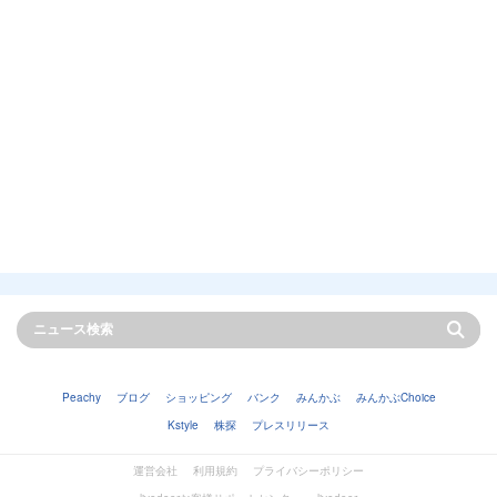
Peachy
ブログ
ショッピング
バンク
みんかぶ
みんかぶChoice
Kstyle
株探
プレスリリース
運営会社
利用規約
プライバシーポリシー