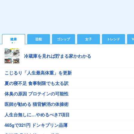
健康
芸能
ゴシップ
女子
トレンド
Y
冷蔵庫を見れば貯まる家かわかる
こじるり「人生最高体重」を更新
夏の寝不足 食事制限でも太る訳
体臭の原因 プロテインの可能性
医師が勧める 猫背解消の体操術
人生台無しに…やめるべき7項目
465gで321円 ドンキプリン品薄