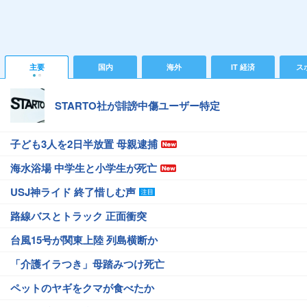
主要
国内
海外
IT 経済
ス
STARTO社が誹謗中傷ユーザー特定
子ども3人を2日半放置 母親逮捕
海水浴場 中学生と小学生が死亡
USJ神ライド 終了惜しむ声
路線バスとトラック 正面衝突
台風15号が関東上陸 列島横断か
「介護イラつき」母踏みつけ死亡
ペットのヤギをクマが食べたか