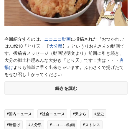
今回紹介するのは、
ニコニコ動画
に投稿された『おつかれご
はん#210「とり天」【
大分県
】』というりおんさんの動画で
す。投稿者メッセージ（動画説明文より）前回に引き続き、
大分の郷土料理みんな大好き「とり天」です！実は・・・
唐
揚げ
よりも簡単に早く出来ちゃいます。ふわさくで揚げたて
をぜひ召し上がってください
続きを読む
#国内ニュース
#社会ニュース
#天ぷら
#歴史
#唐揚げ
#大分県
#ニコニコ動画
#ストレス