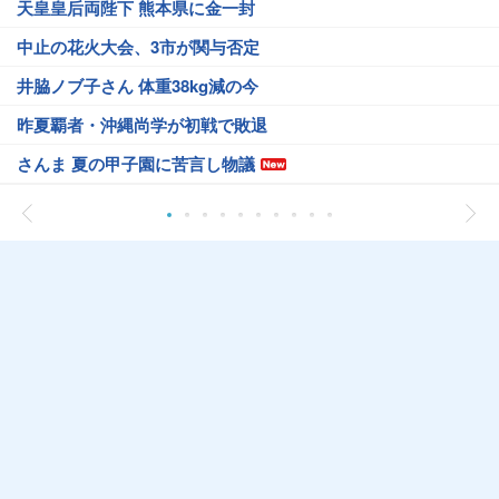
天皇皇后両陛下 熊本県に金一封
中止の花火大会、3市が関与否定
井脇ノブ子さん 体重38kg減の今
昨夏覇者・沖縄尚学が初戦で敗退
さんま 夏の甲子園に苦言し物議