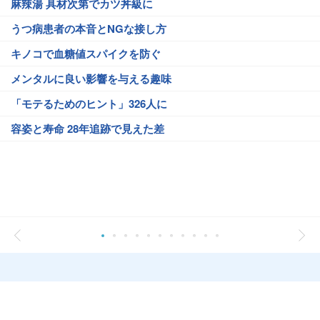
麻辣湯 具材次第でカツ丼級に
うつ病患者の本音とNGな接し方
キノコで血糖値スパイクを防ぐ
メンタルに良い影響を与える趣味
「モテるためのヒント」326人に
容姿と寿命 28年追跡で見えた差