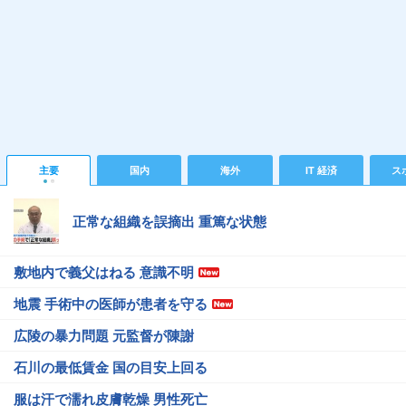
主要
国内
海外
IT 経済
ス
正常な組織を誤摘出 重篤な状態
敷地内で義父はねる 意識不明
地震 手術中の医師が患者を守る
広陵の暴力問題 元監督が陳謝
石川の最低賃金 国の目安上回る
服は汗で濡れ皮膚乾燥 男性死亡