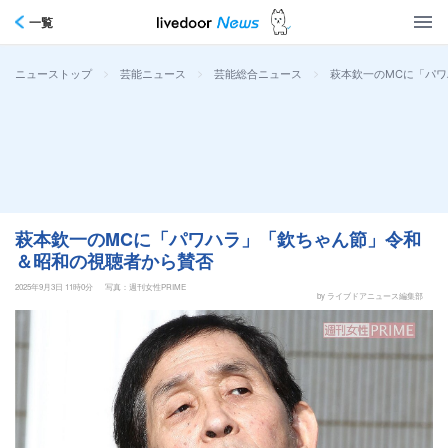
一覧
>
>
>
萩本欽一のMCに「パ
ニューストップ
芸能ニュース
芸能総合ニュース
萩本欽一のMCに「パワハラ」「欽ちゃん節」令和
＆昭和の視聴者から賛否
2025年9月3日 11時0分
写真：週刊女性PRIME
by ライブドアニュース編集部