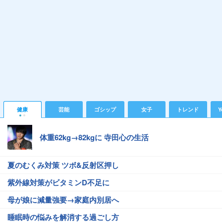
健康
芸能
ゴシップ
女子
トレンド
Y
体重62kg→82kgに 寺田心の生活
夏のむくみ対策 ツボ&反射区押し
紫外線対策がビタミンD不足に
母が娘に減量強要→家庭内別居へ
睡眠時の悩みを解消する過ごし方