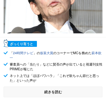
ざっくり言うと
「
24時間テレビ
」の
仮装大賞
のコーナーでMCを務めた
萩本欽
一
審査員への「当たり」などに賛否の声が出ていると視週刊女性
PRIMEが報じた
ネット上では「ほぼパワハラ」「これぞ欽ちゃん節だと思っ
た」といった声が
続きを読む