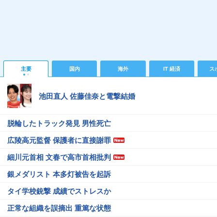
主要
国内
海外
IT 経済
ス
池田直人 佐藤佳奈と電撃結婚
脱輪したトラック発見 男性死亡
広陵高元監督 保護者に直接謝罪
細川元首相 文春で高市首相批判
銀メダリスト 本多灯被告を起訴
タイ学校銃撃 成績でストレスか
正常な組織を誤摘出 重篤な状態