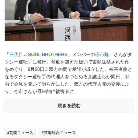
「
三代目 J SOUL BROTHERS
」メンバーの
今市隆二
さんがタ
クシー運転手に暴行、脅迫を加えた疑いで書類送検された件
をめぐり、8月28日に双方の間で示談が成立した。被害者側と
なるタクシー運転手の代理人をつとめる弁護士らが同日、都
内で会見を開いて明らかにした。双方の代理人間の交渉によ
り、今市さんが最終的に被害者に
続きを読む
#芸能ニュース
#芸能総合ニュース