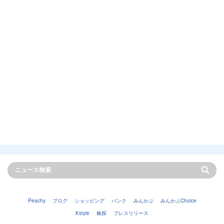
Peachy
ブログ
ショッピング
バンク
みんかぶ
みんかぶChoice
Kstyle
株探
プレスリリース