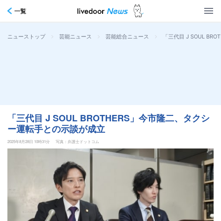
一覧
>
>
>
「三代目 J SOUL 
ニューストップ
芸能ニュース
芸能総合ニュース
「三代目 J SOUL BROTHERS」今市隆二、タクシ
ー運転手との示談が成立
2025年8月28日 10時31分
写真：弁護士ドットコム