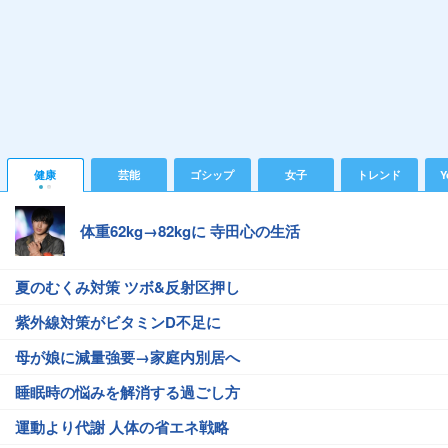
健康
芸能
ゴシップ
女子
トレンド
Y
体重62kg→82kgに 寺田心の生活
夏のむくみ対策 ツボ&反射区押し
紫外線対策がビタミンD不足に
母が娘に減量強要→家庭内別居へ
睡眠時の悩みを解消する過ごし方
運動より代謝 人体の省エネ戦略