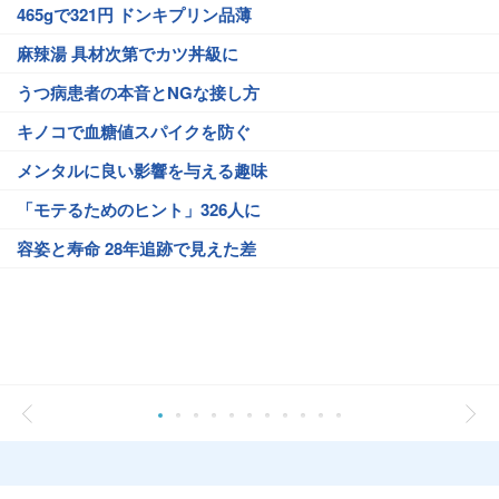
465gで321円 ドンキプリン品薄
麻辣湯 具材次第でカツ丼級に
うつ病患者の本音とNGな接し方
キノコで血糖値スパイクを防ぐ
メンタルに良い影響を与える趣味
「モテるためのヒント」326人に
容姿と寿命 28年追跡で見えた差