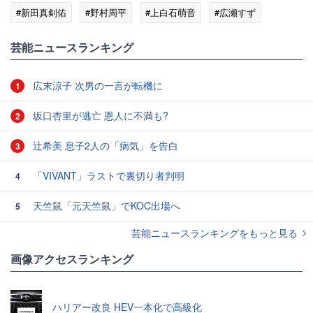
#新田真剣佑
#野村周平
#上白石萌音
#広瀬すず
#テレビ
芸能ニュースランキング
広末涼子 次男の一言が転機に
1
坂口杏里が逃亡 恩人に不満も?
2
辻希美 息子2人の「病気」を告白
3
「VIVANT」ラストで裏切り者判明
4
天竺鼠「元天竺鼠」でKOC出場へ
5
芸能ニュースランキングをもっと見る
画像アクセスランキング
ハリアー改良 HEV一本化で高級化