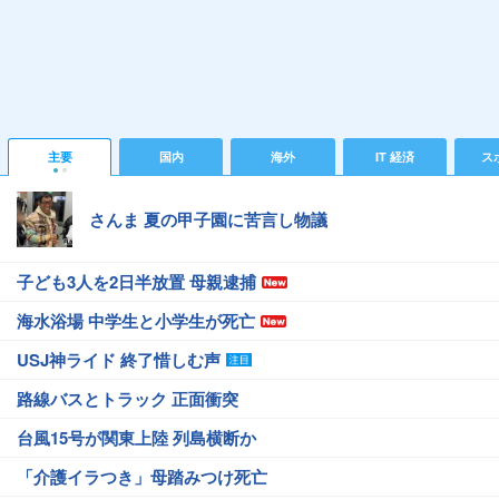
主要
国内
海外
IT 経済
ス
さんま 夏の甲子園に苦言し物議
子ども3人を2日半放置 母親逮捕
海水浴場 中学生と小学生が死亡
USJ神ライド 終了惜しむ声
路線バスとトラック 正面衝突
台風15号が関東上陸 列島横断か
「介護イラつき」母踏みつけ死亡