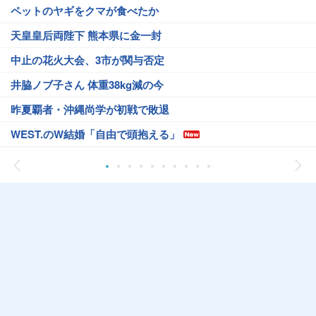
ペットのヤギをクマが食べたか
天皇皇后両陛下 熊本県に金一封
中止の花火大会、3市が関与否定
井脇ノブ子さん 体重38kg減の今
昨夏覇者・沖縄尚学が初戦で敗退
WEST.のW結婚「自由で頭抱える」