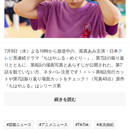
7月9日（水）よる10時から放送中の、當真あみ主演・日本
テ
レビ
系連続ドラマ『ちはやふる－めぐり－』。第7話の振り返
りとともに、第8話の場面写真とあらすじが公開された。第7
話を観ていない方、ネタバレ注意です！＞＞＞第8話先行カッ
トや第7話振り返り場面カットをチェック！（写真43点）原作
『ちはやふる』はシリーズ累
続きを読む
#芸能ニュース
#アニメニュース
#TikTok
#末次由紀