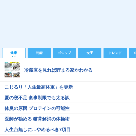
健康
芸能
ゴシップ
女子
トレンド
Y
冷蔵庫を見れば貯まる家かわかる
こじるり「人生最高体重」を更新
夏の寝不足 食事制限でも太る訳
体臭の原因 プロテインの可能性
医師が勧める 猫背解消の体操術
人生台無しに…やめるべき7項目