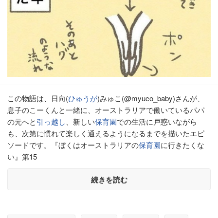
この物語は、日向(
ひゅうが
)みゅこ(@myuco_baby)さんが、
息子のこーくんと一緒に、オーストラリアで働いているパパ
の元へと
引っ越し
、新しい
保育園
での生活に戸惑いながら
も、次第に慣れて楽しく通えるようになるまでを描いたエピ
ソードです。『ぼくはオーストラリアの
保育園
に行きたくな
い』第15
続きを読む