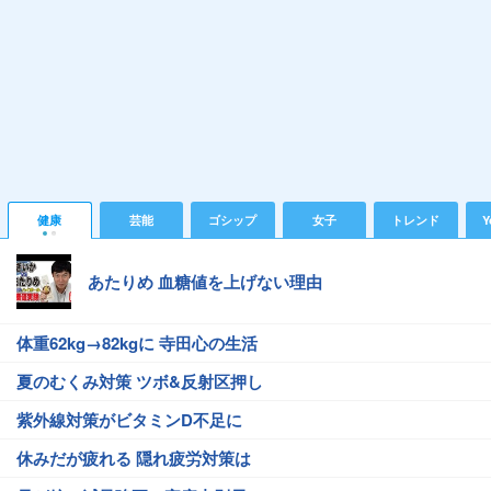
健康
芸能
ゴシップ
女子
トレンド
Y
あたりめ 血糖値を上げない理由
体重62kg→82kgに 寺田心の生活
夏のむくみ対策 ツボ&反射区押し
紫外線対策がビタミンD不足に
休みだが疲れる 隠れ疲労対策は