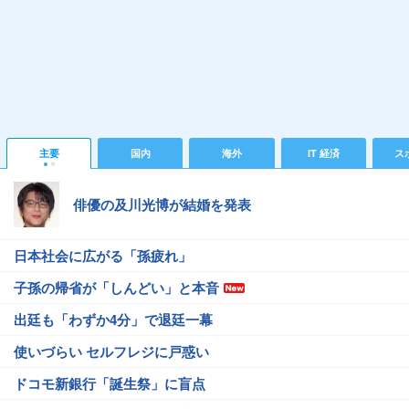
主要
国内
海外
IT 経済
ス
俳優の及川光博が結婚を発表
日本社会に広がる「孫疲れ」
子孫の帰省が「しんどい」と本音
出廷も「わずか4分」で退廷一幕
使いづらい セルフレジに戸惑い
ドコモ新銀行「誕生祭」に盲点