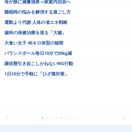
母が娘に減量強要→家庭内別居へ
睡眠時の悩みを解消する過ごし方
運動より代謝 人体の省エネ戦略
歯科の保健治療を巡る「大嘘」
大食い女子 46キロ体型の秘密
バランスボール毎日10分で20kg減
躁状態引き起こしかねないNG行動
1日10分で手軽に「ひざ痛対策」