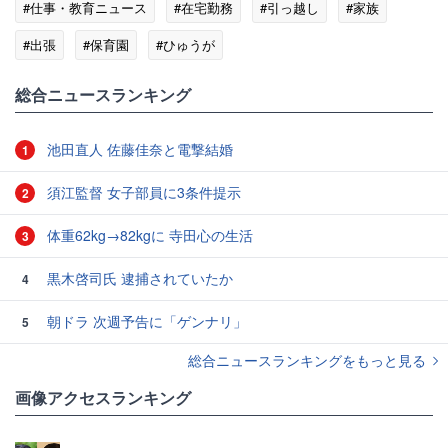
#仕事・教育ニュース
#在宅勤務
#引っ越し
#家族
#出張
#保育園
#ひゅうが
総合ニュースランキング
池田直人 佐藤佳奈と電撃結婚
1
須江監督 女子部員に3条件提示
2
体重62kg→82kgに 寺田心の生活
3
黒木啓司氏 逮捕されていたか
4
朝ドラ 次週予告に「ゲンナリ」
5
総合ニュースランキングをもっと見る
画像アクセスランキング