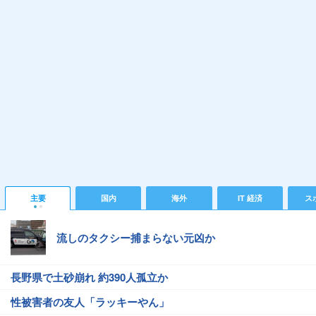
主要
国内
海外
IT 経済
ス
流しのタクシー捕まらない元凶か
長野県で土砂崩れ 約390人孤立か
性被害者の友人「ラッキーやん」