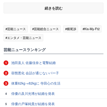
続きを読む
#芸能ニュース
#芸能総合ニュース
#横尾渉
#Kis-My-Ft2
#エンタメ・芸能ニュース
芸能ニュースランキング
池田直人 佐藤佳奈と電撃結婚
1
容態悪化 会話が通じないパー子
2
体重62kg→82kgに 寺田心の生活
3
俳優の及川光博が結婚を発表
4
俳優の戸塚純貴が結婚を発表
5