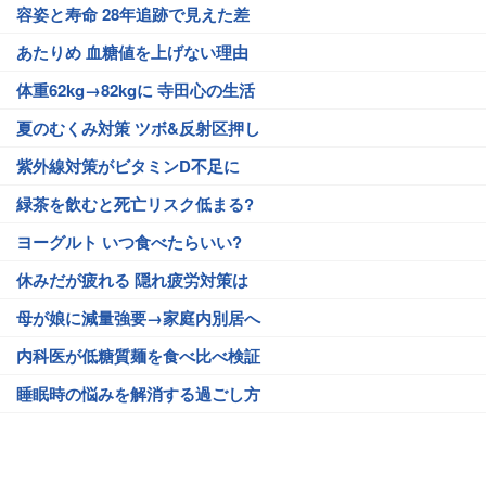
容姿と寿命 28年追跡で見えた差
あたりめ 血糖値を上げない理由
体重62kg→82kgに 寺田心の生活
夏のむくみ対策 ツボ&反射区押し
紫外線対策がビタミンD不足に
緑茶を飲むと死亡リスク低まる?
ヨーグルト いつ食べたらいい?
休みだが疲れる 隠れ疲労対策は
母が娘に減量強要→家庭内別居へ
内科医が低糖質麺を食べ比べ検証
睡眠時の悩みを解消する過ごし方