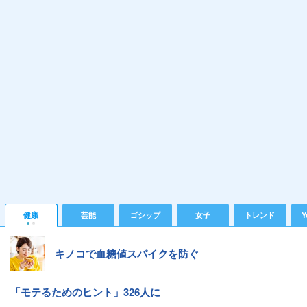
健康
芸能
ゴシップ
女子
トレンド
Y
キノコで血糖値スパイクを防ぐ
「モテるためのヒント」326人に