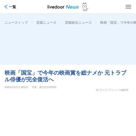
一覧
>
>
>
映画「国宝」で今年の
ニューストップ
芸能ニュース
芸能総合ニュース
映画「国宝」で今年の映画賞を総ナメか 元トラブ
ル俳優が完全復活へ
2025年6月21日 8時0分
写真：週刊女性PRIME
by ライブドアニュース編集部