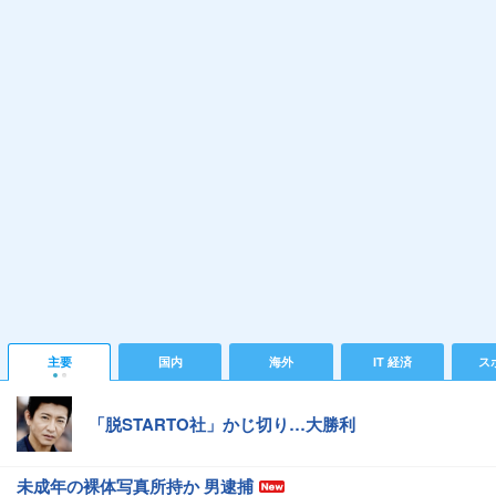
主要
国内
海外
IT 経済
ス
「脱STARTO社」かじ切り…大勝利
未成年の裸体写真所持か 男逮捕