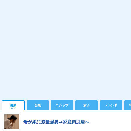
健康
芸能
ゴシップ
女子
トレンド
Y
母が娘に減量強要→家庭内別居へ