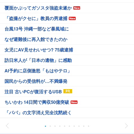
覆面かぶってガソスタ強盗未遂か
「盗撮がクセに」教員の男逮捕
台風13号 沖縄一部など暴風域に
なぜ避難後に再入館できたのか
女児にAV見せわいせつ? 75歳逮捕
訪日米人が「日本の遺物」に感動
AI予約に店側激怒「もはやテロ」
国民からの受信料が…不満爆発
注目 古いPCが復活するUSB
ちいかわ 14日間で興収50億突破
「パパ」の文字消え完全沈黙続く