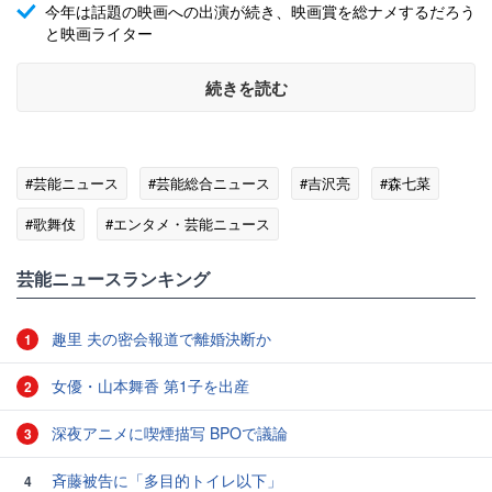
今年は話題の映画への出演が続き、映画賞を総ナメするだろう
と映画ライター
続きを読む
#芸能ニュース
#芸能総合ニュース
#吉沢亮
#森七菜
#歌舞伎
#エンタメ・芸能ニュース
芸能ニュースランキング
趣里 夫の密会報道で離婚決断か
1
女優・山本舞香 第1子を出産
2
深夜アニメに喫煙描写 BPOで議論
3
斉藤被告に「多目的トイレ以下」
4