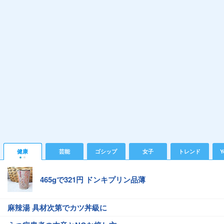
健康
芸能
ゴシップ
女子
トレンド
Y
465gで321円 ドンキプリン品薄
麻辣湯 具材次第でカツ丼級に