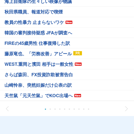
海上自衛隊の生々しい映像が物議
秋田県職員、報道対応で喫煙
教員の性暴力 止まらないワケ
韓国の審判接待疑惑 JFAが調査へ
FIREの45歳男性 仕事復帰した訳
藤原竜也、「労務改善」アピール
WEST.重岡と濱田 相手は一般女性
さらば森田、FX投資詐欺被害告白
山崎怜奈、突然妊娠だけ公表の訳
天竺鼠「元天竺鼠」でKOC出場へ