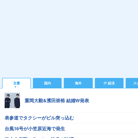
主要
国内
海外
IT 経済
ス
重岡大毅&濱田崇裕 結婚W発表
表参道でタクシーがビル突っ込む
台風16号が小笠原近海で発生