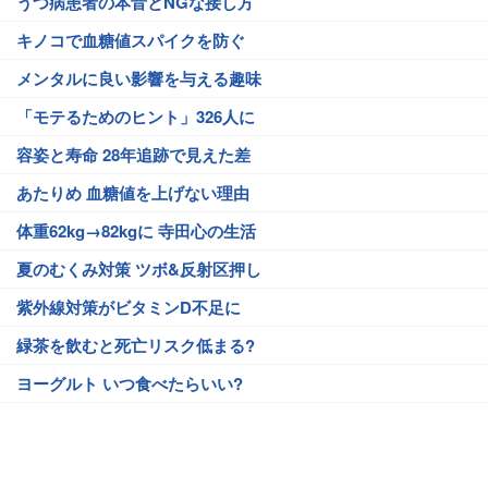
うつ病患者の本音とNGな接し方
キノコで血糖値スパイクを防ぐ
メンタルに良い影響を与える趣味
「モテるためのヒント」326人に
容姿と寿命 28年追跡で見えた差
あたりめ 血糖値を上げない理由
体重62kg→82kgに 寺田心の生活
夏のむくみ対策 ツボ&反射区押し
紫外線対策がビタミンD不足に
緑茶を飲むと死亡リスク低まる?
ヨーグルト いつ食べたらいい?