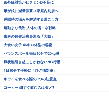
紫外線対策がビタミンD不足に
母が娘に減量強要→家庭内別居へ
睡眠時の悩みを解消する過ごし方
運動より代謝 人体の省エネ戦略
歯科の保健治療を巡る「大嘘」
大食い女子 46キロ体型の秘密
バランスボール毎日10分で20kg減
躁状態引き起こしかねないNG行動
1日10分で手軽に「ひざ痛対策」
キウイを食べる際の3つの注意点
コーヒー 朝すぐ飲むのはダメ?