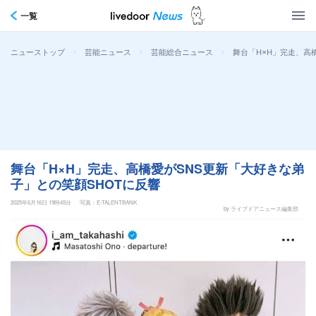
一覧
>
>
>
舞台「H×H」完走、高
ニューストップ
芸能ニュース
芸能総合ニュース
舞台「H×H」完走、高橋愛がSNS更新「大好きな弟
子」との笑顔SHOTに反響
2025年6月16日 19時45分
写真：E-TALENTBANK
by ライブドアニュース編集部