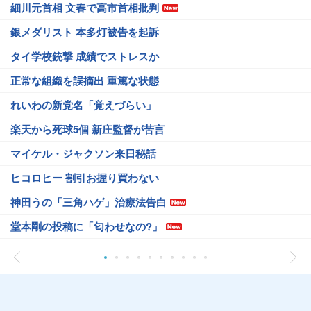
細川元首相 文春で高市首相批判
銀メダリスト 本多灯被告を起訴
タイ学校銃撃 成績でストレスか
正常な組織を誤摘出 重篤な状態
れいわの新党名「覚えづらい」
楽天から死球5個 新庄監督が苦言
マイケル・ジャクソン来日秘話
ヒコロヒー 割引お握り買わない
神田うの「三角ハゲ」治療法告白
堂本剛の投稿に「匂わせなの?」