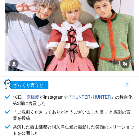
ざっくり言うと
16日、
高橋愛
がInstagramで「
HUNTER×HUNTER
」の舞台化
第3弾に言及した
「ご観劇くださってありがとうございました!!!!」と感謝の言
葉を投稿
共演した西山蓮都と阿久津仁愛と撮影した笑顔のスリーショッ
トを公開した