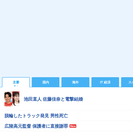
主要
国内
海外
IT 経済
ス
池田直人 佐藤佳奈と電撃結婚
脱輪したトラック発見 男性死亡
広陵高元監督 保護者に直接謝罪