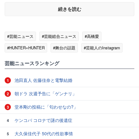
続きを読む
#芸能ニュース
#芸能総合ニュース
#高橋愛
#HUNTER×HUNTER
#舞台の話題
#芸能人のInstagram
芸能ニュースランキング
池田直人 佐藤佳奈と電撃結婚
1
朝ドラ 次週予告に「ゲンナリ」
2
堂本剛の投稿に「匂わせなの?」
3
ケンコバ コロナで謎の後遺症
4
大久保佳代子 50代の性欲事情
5