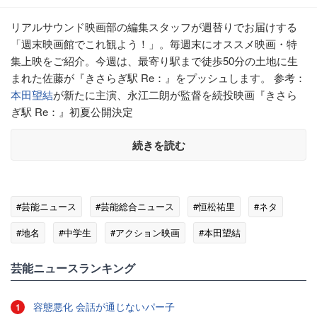
リアルサウンド映画部の編集スタッフが週替りでお届けする
「週末映画館でこれ観よう！」。毎週末にオススメ映画・特
集上映をご紹介。今週は、最寄り駅まで徒歩50分の土地に生
まれた佐藤が『きさらぎ駅 Re：』をプッシュします。 参考：
本田望結
が新たに主演、永江二朗が監督を続投映画『きさら
ぎ駅 Re：』初夏公開決定
続きを読む
#芸能ニュース
#芸能総合ニュース
#恒松祐里
#ネタ
#地名
#中学生
#アクション映画
#本田望結
#都市伝説
芸能ニュースランキング
容態悪化 会話が通じないパー子
1