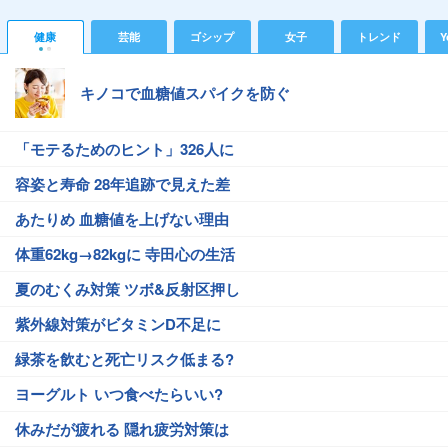
健康
芸能
ゴシップ
女子
トレンド
Y
キノコで血糖値スパイクを防ぐ
「モテるためのヒント」326人に
容姿と寿命 28年追跡で見えた差
あたりめ 血糖値を上げない理由
体重62kg→82kgに 寺田心の生活
夏のむくみ対策 ツボ&反射区押し
紫外線対策がビタミンD不足に
緑茶を飲むと死亡リスク低まる?
ヨーグルト いつ食べたらいい?
休みだが疲れる 隠れ疲労対策は