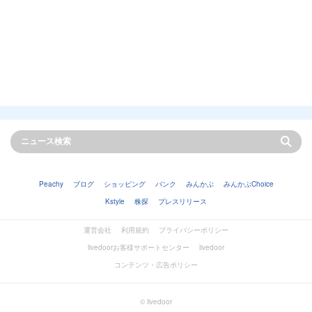
Peachy
ブログ
ショッピング
バンク
みんかぶ
みんかぶChoice
Kstyle
株探
プレスリリース
運営会社
利用規約
プライバシーポリシー
livedoorお客様サポートセンター
livedoor
コンテンツ・広告ポリシー
© livedoor