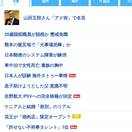
主要
国内
海外
IT 経済
ス
山田五郎さん「アド街」で名言
25歳国税職員が脱税か 懲戒免職
熊本の被災地で「火事場泥棒」か
日本郵便のシステム障害が解消
車中泊で女性死亡 遺族の胸中
日本人が誤解 海外タトゥー事情
息子助けようとした父 意識不明
佐野航大 PSVへの完全移籍が決定
ケニア人と結婚「差別」のリアル
花王が「焼肉店」限定オープン？
「許せない不祥事タレント」1位