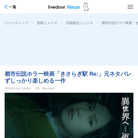
一覧
>
>
>
都市伝説ホラー映画「き
ニューストップ
芸能ニュース
芸能総合ニュース
都市伝説ホラー映画「きさらぎ駅 Re:」元ネタバレ
ずしっかり楽しめる一作
2025年6月14日 11時45分
写真：Real Sound