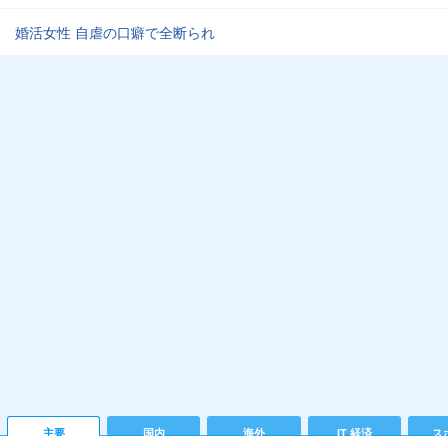
婚活女性 自虐の口癖で全断られ
主要
国内
海外
IT 経済
ス