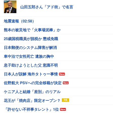
山田五郎さん「アド街」で名言
地震速報（02:58）
熊本の被災地で「火事場泥棒」か
25歳国税職員が脱税か 懲戒免職
日本郵便のシステム障害が解消
車中泊で女性死亡 遺族の胸中
息子助けようとした父 意識不明
日本人が誤解 海外タトゥー事情
佐野航大 PSVへの完全移籍が決定
ケニア人と結婚「差別」のリアル
花王が「焼肉店」限定オープン？
「許せない不祥事タレント」1位