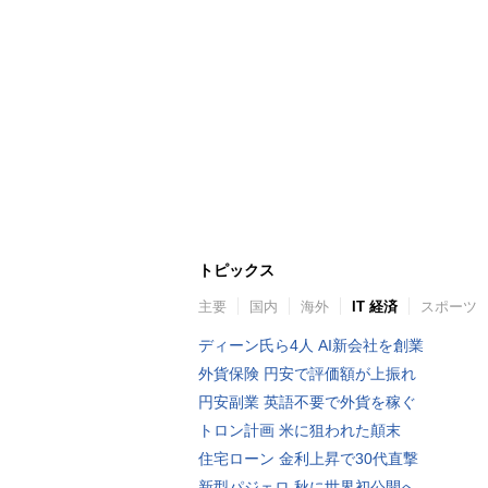
トピックス
主要
国内
海外
IT 経済
スポーツ
ディーン氏ら4人 AI新会社を創業
外貨保険 円安で評価額が上振れ
円安副業 英語不要で外貨を稼ぐ
トロン計画 米に狙われた顛末
住宅ローン 金利上昇で30代直撃
新型パジェロ 秋に世界初公開へ