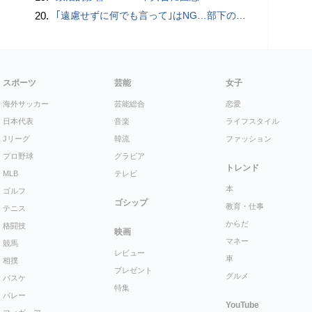
20.
｢遠慮せずに何でも言って｣はNG…部下の本音を引き出す｢できる上司｣が使っている"言い換えフレーズ"
スポーツ
芸能
女子
海外サッカー
芸能総合
恋愛
日本代表
音楽
ライフスタイル
Jリーグ
韓流
ファッション
プロ野球
グラビア
トレンド
MLB
テレビ
本
ゴルフ
ゴシップ
教育・仕事
テニス
からだ
格闘技
映画
マネー
競馬
レビュー
車
相撲
プレゼント
グルメ
バスケ
特集
バレー
YouTube