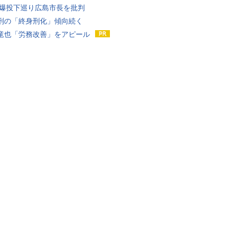
原爆投下巡り広島市長を批判
刑の「終身刑化」傾向続く
竜也「労務改善」をアピール