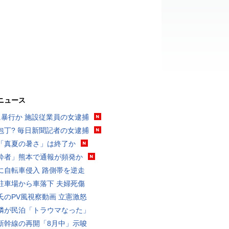
ニュース
に暴行か 施設従業員の女逮捕
包丁? 毎日新聞記者の女逮捕
「真夏の暑さ」は終了か
酔者」熊本で通報が頻発か
に自転車侵入 路側帯を逆走
駐車場から車落下 夫婦死傷
氏のPV風視察動画 立憲激怒
隣が民泊「トラウマなった」
新幹線の再開「8月中」示唆