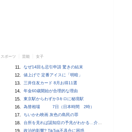
スポーツ
芸能
女子
11.
なぜ14回も忌引申請 驚きの結末
12.
値上げで 定番アイスに「明暗」
13.
三井住友カード 8月お得11選
14.
年金60歳開始が合理的な理由
15.
東京駅からわずか3キロに秘境駅
16.
為替相場 7日（日本時間 2時）
17.
ちいかわ映画 灰色の島民の罪
18.
台所を見れば認知症の予兆がわかる…介護のプロが断言｢物忘れ｣よりも早く気づける"食卓の異変"
19.
政治的影響? TikTok不具合に困惑