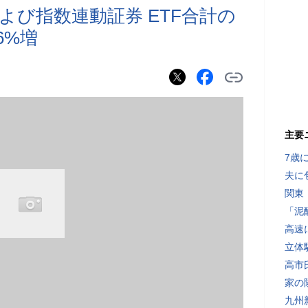
よび指数連動証券 ETF合計の
6%増
主要
7歳
夫に
関東
「泥
高速
立体
高市
家の
九州