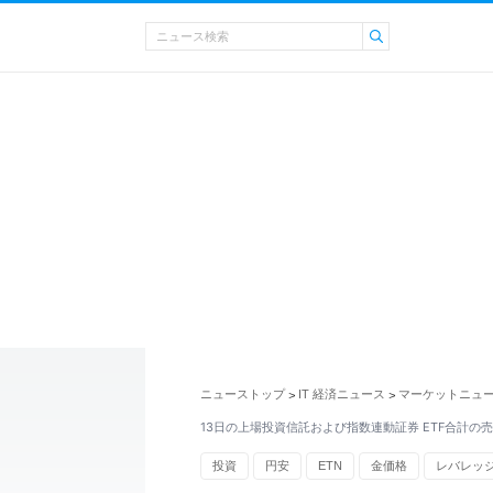
ニューストップ
IT 経済ニュース
マーケットニュ
>
>
13日の上場投資信託および指数連動証券 ETF合計の売
投資
円安
ETN
金価格
レバレッ
インデックス
原油