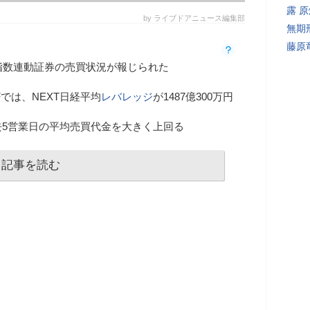
露 
by ライブドアニュース編集部
無期
藤原
指数連動証券の売買状況が報じられた
では、NEXT日経平均
レバレッジ
が1487億300万円
去5営業日の平均売買代金を大きく上回る
記事を読む