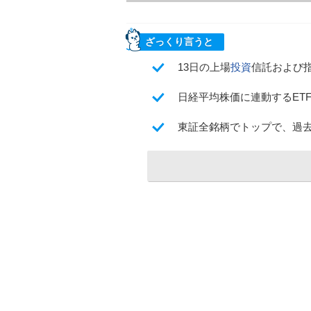
ざっくり言うと
13日の上場
投資
信託および
日経平均株価に連動するETF
東証全銘柄でトップで、過