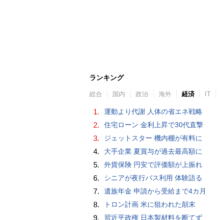
ランキング
総合
国内
政治
海外
経済
IT
1.
運動より代謝 人体の省エネ戦略
2.
住宅ローン 金利上昇で30代直撃
3.
ジェットスター 機内棚が有料に
4.
大手企業 夏賞与が過去最高額に
5.
外貨保険 円安で評価額が上振れ
6.
シニアが夜行バス利用 体験語る
7.
遺族年金 申請から受給まで4カ月
8.
トロン計画 米に狙われた顛末
9.
習近平政権 日本製材料を断てず