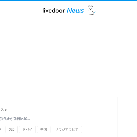
ース
>
買代金が前日比10…
ジ
326
ドバイ
中国
サウジアラビア