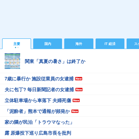
主要
国内
海外
IT 経済
ス
関東「真夏の暑さ」は終了か
7歳に暴行か 施設従業員の女逮捕
夫に包丁? 毎日新聞記者の女逮捕
立体駐車場から車落下 夫婦死傷
「泥酔者」熊本で通報が頻発か
家の隣が民泊「トラウマなった」
露 原爆投下巡り広島市長を批判