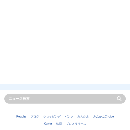
Peachy
ブログ
ショッピング
バンク
みんかぶ
みんかぶChoice
Kstyle
株探
プレスリリース