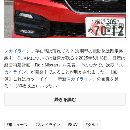
スカイライン
…存在感は薄れてる？ 次期型の電動化は既定路
線も、
SUV
化については疑問が残る？2025年5月13日、日産は
経営再建計画「Re：Nissan」を発表。そのなかで、次期「
ス
カイライン
」が開発中であることが明かされました。【画
像】これはカッコイイ！ 「斬新
スカイライン
」の画像を見
る！（30枚以上）いったい、
続きを読む
#車ニュース
#スカイライン
#SUV
#クルマ