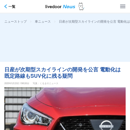
一覧
>
>
日産が次期型スカイラインの開発を公言 電動化は
ニューストップ
車ニュース
日産が次期型スカイラインの開発を公言 電動化は
既定路線もSUV化に残る疑問
2025年5月23日 15時30分
写真：くるまのニュース