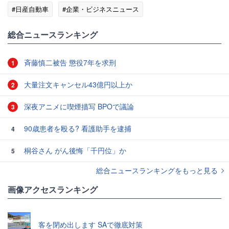
#日産自動車
#企業・ビジネスニュース
総合ニュースランキング
斉藤慎二被告 懲役7年を求刑
1
大量注文キャンセル43億円以上か
2
深夜アニメに喫煙描写 BPOで議論
3
90歳患者を殴る? 看護助手を逮捕
4
桐谷さん がん後悔「千円位」か
5
総合ニュースランキングをもっと見る
画像アクセスランキング
客を閉め出します SAで徹底対策