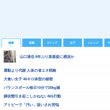
健康
芸能
ゴシップ
女子
トレンド
Y
山口達也 8年ぶり楽器姿に感涙か
運動より代謝 人体の省エネ戦略
大食い女子 46キロ体型の秘密
バランスボール毎日10分で20kg減
躁状態引き起こしかねないNG行動
アトピーで「汚い」扱いされ苦悩